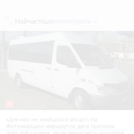
коментують
Найчастіше
19
«Для них не знайшлося місця?» На
Житомирщині маршрутки двічі проїхали
17 липня 2026 р.
повз військових: люди вимагають покарати