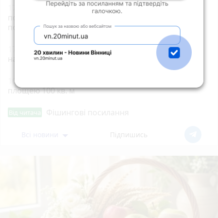
17:21
Прокуратура через суд домоглася
повернення громаді земельної ділянки вартістю
понад 1,5 млн грн у центрі Житомира
17:00
На Житомирщині від початку року
народилося понад 3 тисячі дітей
16:40
У Корнині згоріла господарча будівля
площею 100 кв. м
Фішингові посилання
Від читача
Всі новини
Підпишись