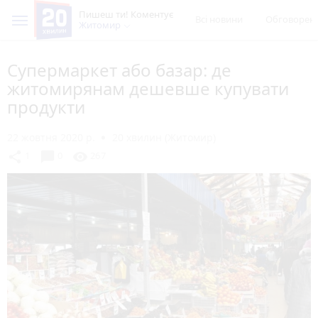
Пишеш ти! Коментує
Всі новини
Обговорен
Житомир
Супермаркет або базар: де
житомирянам дешевше купувати
продукти
22 жовтня 2020 р.
20 хвилин (Житомир)
chat_bubble
share
visibility
1
0
267