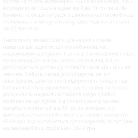
гостей на столах житомирян. Її ціна як на базарі, так і
в супермаркеті один в один: від 8 до 10 грн за кг. Як
бачимо, поки що ситуація з ціною на картоплю більш
стабільна, ніж минулого року, адже тоді вона сягала
аж 20 грн за кг.
І наостанок ми залишили для наших читачів
найцікавіше, адже те, що ми побачили, нас
надзвичайно здивувало. І це не зграя бродячих собак,
не продавці без масок і навіть не покупці, які не
дотримуються дистанції, стоячи в черзі. Це – ціни на
лимони. Мабуть, серед усіх продуктів, які ми
аналізували, ціни на них найдорожчі та найдивніші.
Складається таке враження, що продавці на базарі
розділились на декілька таборів щодо цінової
політики на цитрусові. На початку ринку можна
придбати жовтенькі від 39 грн за кілограм, а у
центральній частині Житнього вони вже коштують
65-69 грн. Що ж стосується супермаркетів, то тут ціни
на лимони більш стабільні – 30-44 грн.