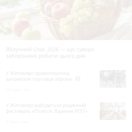
Яблучний Спас 2026 — що суворо
заборонено робити цього дня
У Житомирі правоохоронці
затримали торговця зброєю
photo_camera
10 годин тому
У Житомирі відбудеться родинний
фестиваль «Полісся. Вареник FEST»
8 годин тому