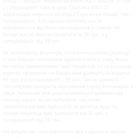
більш стабільні. Молоко об'ємом 900 г коштує 21 грн,
у супермаркеті така ж ціна. Сметана 400 г 21-
відсоткової жирності коштує 29 грн як на базарі, так і
супермаркеті. А от цінова політика масла
відрізняється від його попередників у списку. На
базарі масло можна придбати за 36 грн, а у
супермаркеті від 39 грн.
Як зазначають фермери, останніми роками українці
стали більше споживати курячого м'яса, тому якщо
ви серед прихильників такої тенденції, то за кілограм
курячої «філешки» на базарі вам доведеться віддати
89 грн, а у супермаркеті – 99 грн. Також одним із
популярних продуктів харчування серед житомирян є
яйця. Зазвичай їхня ціна коливається залежно від
сезону, однак, як ми побачили, часткове
здорожчання вже відбулося: за десяток яєць на
базарі покупець має заплатити від 26 грн, у
супермаркеті від 24 грн.
Не забули ми і про картоплю, яка є одним із частих