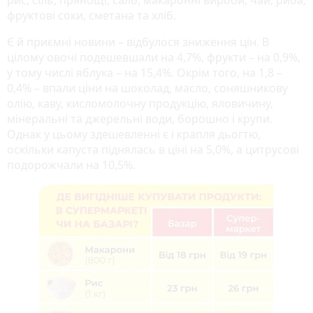
фруктові соки, сметана та хліб.
Є й приємні новини – відбулося зниження цін. В
цілому овочі подешевшали на 4,7%, фрукти – на 0,9%,
у тому числі яблука – на 15,4%. Окрім того, на 1,8 –
0,4% – впали ціни на шоколад, масло, соняшникову
олію, каву, кисломолочну продукцію, яловичину,
мінеральні та джерельні води, борошно і крупи.
Однак у цьому здешевленні є і крапля дьогтю,
оскільки капуста піднялась в ціні на 5,0%, а цитрусові
подорожчали на 10,5%.