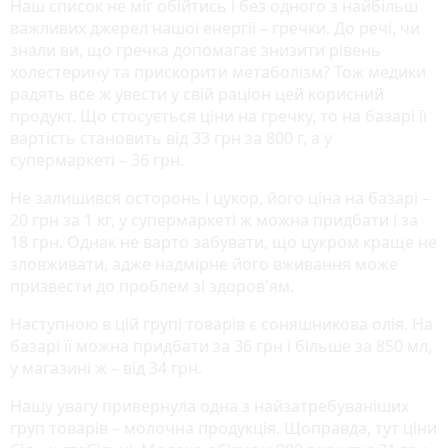
Наш список не міг обійтись і без одного з найбільш
важливих джерел нашої енергії – гречки. До речі, чи
знали ви, що гречка допомагає знизити рівень
холестерину та прискорити метаболізм? Тож медики
радять все ж увести у свій раціон цей корисний
продукт. Що стосується ціни на гречку, то на базарі її
вартість становить від 33 грн за 800 г, а у
супермаркеті – 36 грн.
Не залишився осторонь і цукор, його ціна на базарі –
20 грн за 1 кг, у супермаркеті ж можна придбати і за
18 грн. Однак не варто забувати, що цукром краще не
зловживати, адже надмірне його вживання може
призвести до проблем зі здоров'ям.
Наступною в цій групі товарів є соняшникова олія. На
базарі її можна придбати за 36 грн і більше за 850 мл,
у магазині ж – від 34 грн.
Нашу увагу привернула одна з найзатребуваніших
груп товарів – молочна продукція. Щоправда, тут ціни