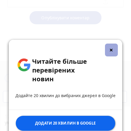
Опублікувати коментар
×
Читайте більше
перевірених
Новини Житомира за сьогодні
новин
Додайте 20 хвилин до вибраних джерел в Google
COVID-19
Житомир і житомиряни
17:55
Жителя Потіївської громади судитимуть за
умисне вбивство своєї співмешканки
ДОДАТИ 20 ХВИЛИН В GOOGLE