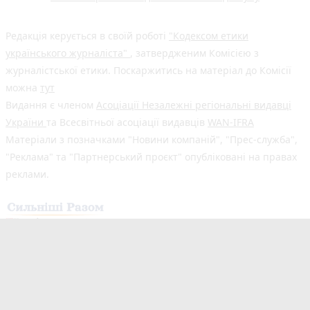
Редакція керується в своїй роботі
"Кодексом етики
українського журналіста"
, затвердженим Комісією з
журналістської етики. Поскаржитись на матеріал до Комісії
можна
тут
Видання є членом
Асоціації Незалежні регіональні видавці
України
та Всесвітньої асоціації видавців
WAN-IFRA
Матеріали з позначками "Новини компаній", "Прес-служба",
"Реклама" та "Партнерський проєкт" опубліковані на правах
реклами.
Здійснено за підтримки програми «Сильніші разом: Медіа та
Демократія», що реалізується Всесвітньою асоціацією
видавців новин (WAN-IFRA) у партнерстві з Асоціацією
«Незалежні регіональні видавці України» (АНРВУ) та
Норвезькою асоціацією медіабізнесу (MBL) за підтримки