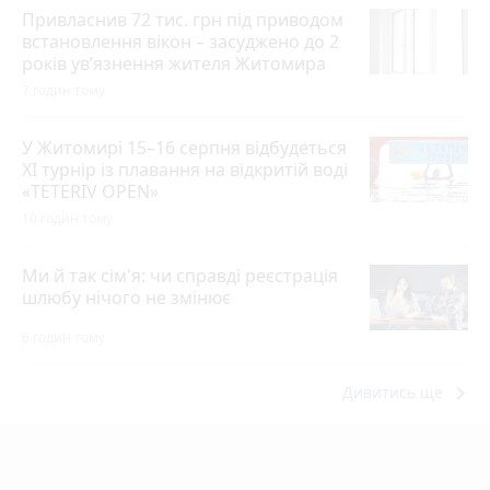
Привласнив 72 тис. грн під приводом
встановлення вікон – засуджено до 2
років ув’язнення жителя Житомира
7 годин тому
У Житомирі 15–16 серпня відбудеться
XI турнір із плавання на відкритій воді
«TETERIV OPEN»
10 годин тому
Ми й так сім'я: чи справді реєстрація
шлюбу нічого не змінює
6 годин тому
keyboard_arrow_right
Дивитись ще