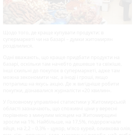
Щодо того, де краще купувати продукти: в
супермаркеті чи на базарі – думки житомирян
розділилися.
Одні вважають, що краще придбати продукти на
базарі, оскільки там начебто дешевше та свіжіше,
інші схильні до покупок в супермаркеті, адже там
можна зекономити час, а іноді і гроші, якщо
потрапиш на якусь акцію. Де ж вигідніше робити
покупки, дізнавалися журналісти «20 хвилин».
У Головному управлінні статистики у Житомирській
області зазначають, що споживчі ціни у вересні
порівняно з минулим місяцем на Житомирщині
зросли на 1%. Найбільше, на 17,5%, подорожчали
яйця, на 2,2 – 0,3% – цукор, м’ясо курей, оливкова олія,
рис, сіль, прянощі, сало, макаронні вироби, чай, риба,