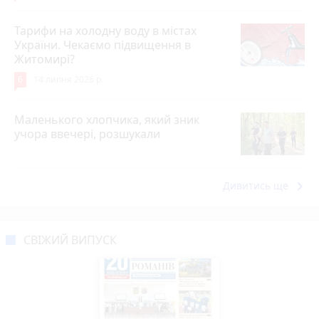
Тарифи на холодну воду в містах
України. Чекаємо підвищення в
Житомирі?
6
14 липня 2026 р.
Маленького хлопчика, який зник
учора ввечері, розшукали
keyboard_arrow_right
Дивитись ще
СВІЖИЙ ВИПУСК