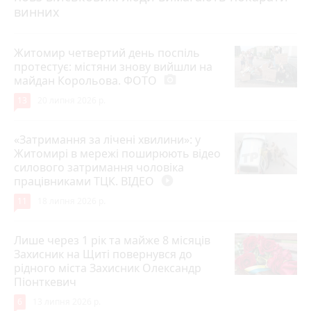
винних
Житомир четвертий день поспіль
протестує: містяни знову вийшли на
майдан Корольова. ФОТО
photo_camera
13
20 липня 2026 р.
«Затримання за лічені хвилини»: у
Житомирі в мережі поширюють відео
силового затримання чоловіка
працівниками ТЦК. ВІДЕО
play_circle_filled
11
18 липня 2026 р.
Лише через 1 рік та майже 8 місяців
Захисник на Щиті повернувся до
рідного міста Захисник Олександр
Піонткевич
6
13 липня 2026 р.