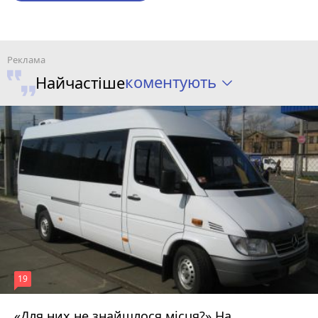
коментують
Найчастіше
19
«Для них не знайшлося місця?» На