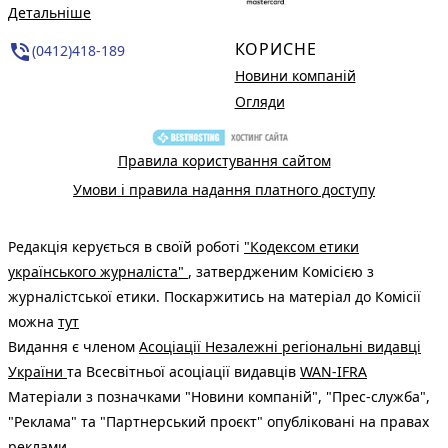
Детальніше
КОРИСНЕ
phone_in_talk
(0412)418-189
Новини компаній
Огляди
Правила користування сайтом
Умови і правила надання платного доступу
Редакція керується в своїй роботі
"Кодексом етики
українського журналіста"
, затвердженим Комісією з
журналістської етики. Поскаржитись на матеріал до Комісії
можна
тут
Видання є членом
Асоціації Незалежні регіональні видавці
України
та Всесвітньої асоціації видавців
WAN-IFRA
Матеріали з позначками "Новини компаній", "Прес-служба",
"Реклама" та "Партнерський проєкт" опубліковані на правах
реклами.