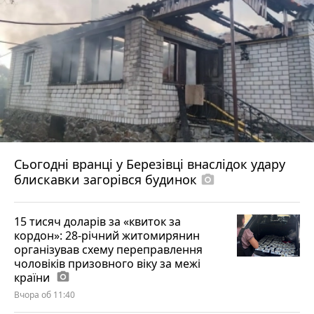
Сьогодні вранці у Березівці внаслідок удару
блискавки загорівся будинок
photo_camera
15 тисяч доларів за «квиток за
кордон»: 28-річний житомирянин
організував схему переправлення
чоловіків призовного віку за межі
країни
photo_camera
Вчора об 11:40