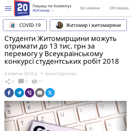
Пишеш ти! Коментує
Всі новини
Обговорен
Житомир
COVID-19
Житомир і житомиряни
Студенти Житомирщини можуть
отримати до 13 тис. грн за
перемогу у Всеукраїнському
конкурсі студентських робіт 2018
4 жовтня 2018 р.
Анна Сергієнко
chat_bubble
share
visibility
0
0
17