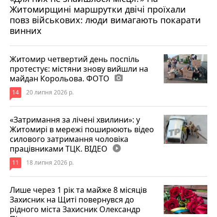
Житомирщині маршрутки двічі проїхали
17 липня 2026 р.
повз військових: люди вимагають покарати
винних
Житомир четвертий день поспіль
протестує: містяни знову вийшли на
майдан Корольова. ФОТО
photo_camera
14
20 липня 2026 р.
«Затримання за лічені хвилини»: у
Житомирі в мережі поширюють відео
силового затримання чоловіка
працівниками ТЦК. ВІДЕО
play_circle_filled
11
18 липня 2026 р.
Лише через 1 рік та майже 8 місяців
Захисник на Щиті повернувся до
рідного міста Захисник Олександр