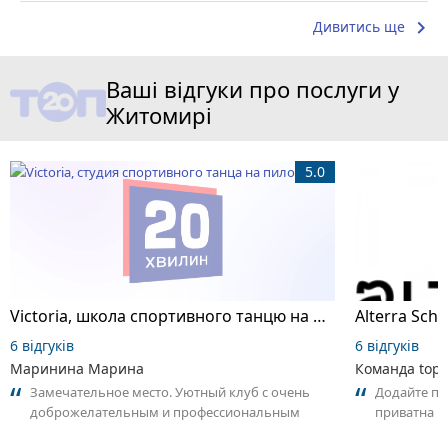
keyboard_arrow_right
Дивитись ще
Ваші відгуки про послуги у
Житомирі
5.0
Victoria, школа спортивного танцю на пілоні
6 відгуків
6 відгуків
Маринина Марина
Команда top2
Замечательное место. Уютный клуб с очень
Додайте пер
доброжелательным и профессиональным
приватна ш
коллективом.
досвідом – 