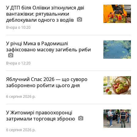
У ДТП біля Оліївки зіткнулися дві
вантажівки: рятувальники
деблокували одного з водіїв
photo_camera
Вчора о 10:20
У річці Мика в Радомишлі
зафіксовано масову загибель риби
photo_camera
Вчора о 12:20
Яблучний Спас 2026 — що суворо
заборонено робити цього дня
6 серпня 2026 р.
У Житомирі правоохоронці
затримали торговця зброєю
photo_camera
6 серпня 2026 р.