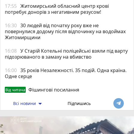
17:55
Житомирський обласний центр крові
потребує донорів з негативним резусом!
16:30
30 людей від початку року вже не
повернулися додому після відпочинку на водоймах
Житомирщини
16:08
У Старій Котельні поліцейські взяли під варту
підозрюваного в замаху на вбивство
16:00
35 років Незалежності. 35 подій. Одна країна.
Одне серце
Фішингові посилання
Від читача
Всі новини
Підпишись