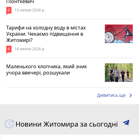
Піонткевич
6
13 липня 2026 р.
Тарифи на холодну воду в містах
України. Чекаємо підвищення в
Житомирі?
6
14 липня 2026 р.
Маленького хлопчика, який зник
учора ввечері, розшукали
keyboard_arrow_right
Дивитись ще
Новини Житомира за сьогодні