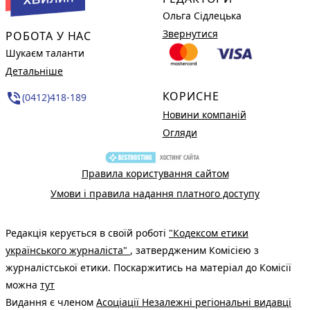
Ольга Сідлецька
Звернутися
РОБОТА У НАС
Шукаєм таланти
Детальніше
КОРИСНЕ
phone_in_talk
(0412)418-189
Новини компаній
Огляди
Правила користування сайтом
Умови і правила надання платного доступу
Редакція керується в своїй роботі
"Кодексом етики
українського журналіста"
, затвердженим Комісією з
журналістської етики. Поскаржитись на матеріал до Комісії
можна
тут
Видання є членом
Асоціації Незалежні регіональні видавці