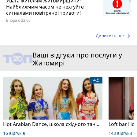
Увага жителям Житомирщини!
Найближчим часом не нехтуйте
сигналами повітряної тривоги!
Вчора о 22:00
keyboard_arrow_right
Дивитись ще
Ваші відгуки про послуги у
Житомирі
4.5
Hot Arabian Dance, школа східного танцю
Loft bar Ho
16 відгуків
143 відгуки