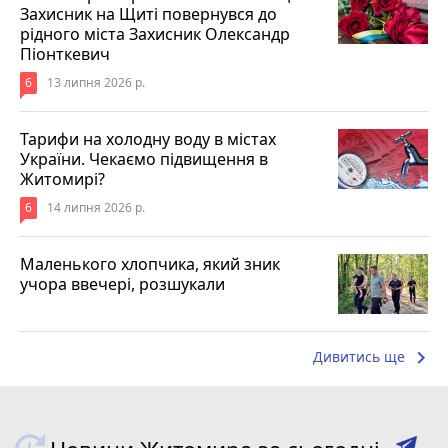
Захисник на Щиті повернувся до
рідного міста Захисник Олександр
Піонткевич
6
13 липня 2026 р.
Тарифи на холодну воду в містах
України. Чекаємо підвищення в
Житомирі?
6
14 липня 2026 р.
Маленького хлопчика, який зник
учора ввечері, розшукали
keyboard_arrow_right
Дивитись ще