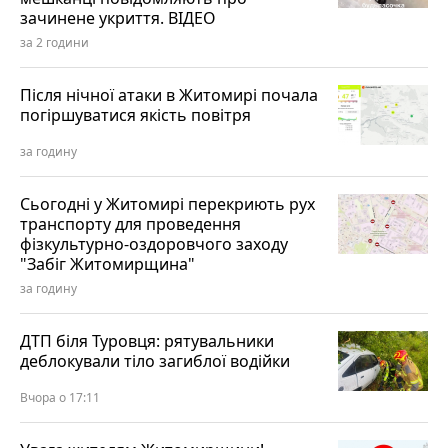
зачинене укриття. ВІДЕО
за 2 години
Після нічної атаки в Житомирі почала
погіршуватися якість повітря
за годину
Сьогодні у Житомирі перекриють рух
транспорту для проведення
фізкультурно-оздоровчого заходу
"Забіг Житомирщина"
за годину
ДТП біля Туровця: рятувальники
деблокували тіло загиблої водійки
Вчора о 17:11