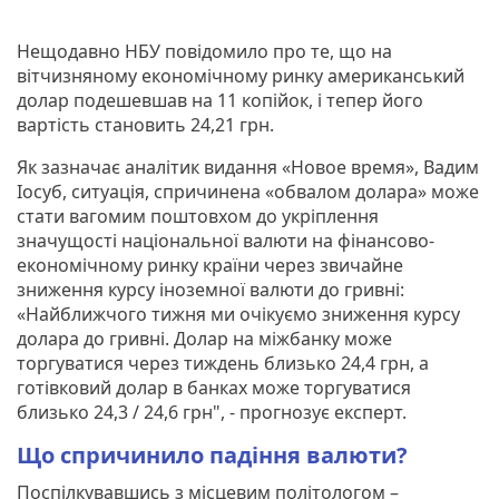
Нещодавно НБУ повідомило про те, що на
вітчизняному економічному ринку американський
долар подешевшав на 11 копійок, і тепер його
вартість становить 24,21 грн.
Як зазначає аналітик видання «Новое время», Вадим
Іосуб, ситуація, спричинена «обвалом долара» може
стати вагомим поштовхом до укріплення
значущості національної валюти на фінансово-
економічному ринку країни через звичайне
зниження курсу іноземної валюти до гривні:
«Найближчого тижня ми очікуємо зниження курсу
долара до гривні. Долар на міжбанку може
торгуватися через тиждень близько 24,4 грн, а
готівковий долар в банках може торгуватися
близько 24,3 / 24,6 грн", - прогнозує експерт.
Що спричинило падіння валюти?
Поспілкувавшись з місцевим політологом –