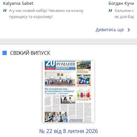
Kalyania Sabet
Богдан Кучи
А у нас новий набір! Чекаємо на кожну
Кальяни сма
принцесу та королеву!
як для бару
що я куштув
keyboard_arrow_right
Дивитись ще
СВІЖИЙ ВИПУСК
№ 22 від 8 липня 2026