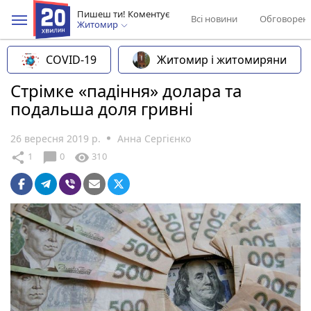
Пишеш ти! Коментує
Всі новини
Обговорен
Житомир
COVID-19
Житомир і житомиряни
Стрімке «падіння» долара та
подальша доля гривні
26 вересня 2019 р.
Анна Сергієнко
chat_bubble
share
visibility
1
0
310