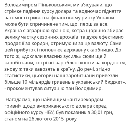
Володимиром Піньковським, ми з'ясували, що
стрімке падіння курсу долара та водночас підняття
вагомості гривні на фінансовому ринку України
може бути спричинене тим, що, перш за все,
Україна є аграрною країною, котра щорічно збирає
велику частку сезонних врожаїв та дуже ефективно
продає її за кордон, отримуючи за це валюту. Саме
цей прибуток і поповнює державну скарбницю. До
того ж, «доклали власних зусиль» сюди ще й
заробітчани, котрі всі зароблені кошти за кордоном,
знову ж таки завозять в країну. До речі, згідно
статистики, цьогоріч наші заробітчани привезли
більше 10 мільярдів гривень в український бюджет»,
- прокоментував ситуацію пан Володимир.
Нагадаємо, що найвищим «антирекордом
гривні» щодо американського долара серед
офіційного курсу НБУ, був показник в 30,01 грн,
станом на 26 лютого 2015 року.