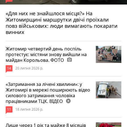
«Для них не знайшлося місця?» На
Житомирщині маршрутки двічі проїхали
17 липня 2026 р.
повз військових: люди вимагають покарати
винних
Житомир четвертий день поспіль
протестує: містяни знову вийшли на
майдан Корольова. ФОТО
photo_camera
14
20 липня 2026 р.
«Затримання за лічені хвилини»: у
Житомирі в мережі поширюють відео
силового затримання чоловіка
працівниками ТЦК. ВІДЕО
play_circle_filled
11
18 липня 2026 р.
Лише через 1 рік та майже 8 місяців