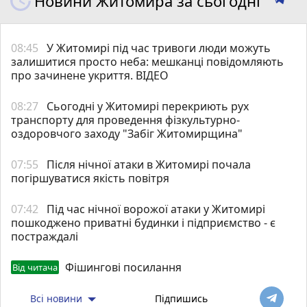
Новини Житомира за сьогодні
08:45
У Житомирі під час тривоги люди можуть
залишитися просто неба: мешканці повідомляють
про зачинене укриття. ВІДЕО
08:27
Сьогодні у Житомирі перекриють рух
транспорту для проведення фізкультурно-
оздоровчого заходу "Забіг Житомирщина"
07:55
Після нічної атаки в Житомирі почала
погіршуватися якість повітря
07:42
Під час нічної ворожої атаки у Житомирі
пошкоджено приватні будинки і підприємство - є
постраждалі
Фішингові посилання
Від читача
Всі новини
Підпишись