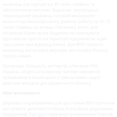
на місяць (це зарплата у 30 тисяч гривень та
забезпечення житлом). Водночас, внутрішньо
переміщений українець готовий виконувати
аналогічну некваліфіковану фізичну роботу за 10–15
тисяч гривень на місяць. Питання у житлі: для
іноземців бізнес може будувати чи орендувати
гуртожитки просто на території підприємств, адже
така схема вже відпрацьована. Для ВПО схожого
механізму, ані на рівні держави, ані на рівні бізнесу,
просто немає.
Щоправда, більшість експертів, опитаних РБК-
Україна, сходяться в одному: масове завезення
працівників із інших країн є тимчасовим і надто
дорогим виходом для українського бізнесу.
Нові можливості
Держава потребуватиме для зростання ВВП протягом
наступного десятиліття понад 4 мільйона додаткових
працівників. Такі
дані
навів міністр економіки Олексій