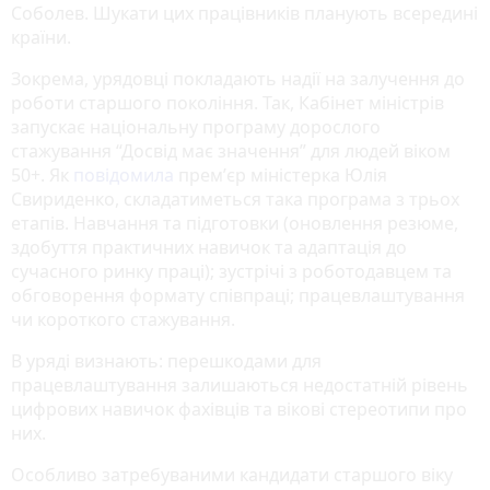
Соболев. Шукати цих працівників планують всередині
країни.
Зокрема, урядовці покладають надії на залучення до
роботи старшого покоління. Так, Кабінет міністрів
запускає національну програму дорослого
стажування “Досвід має значення” для людей віком
50+. Як
повідомила
премʼєр міністерка Юлія
Свириденко, складатиметься така програма з трьох
етапів. Навчання та підготовки (оновлення резюме,
здобуття практичних навичок та адаптація до
сучасного ринку праці); зустрічі з роботодавцем та
обговорення формату співпраці; працевлаштування
чи короткого стажування.
В уряді визнають: перешкодами для
працевлаштування залишаються недостатній рівень
цифрових навичок фахівців та вікові стереотипи про
них.
Особливо затребуваними кандидати старшого віку