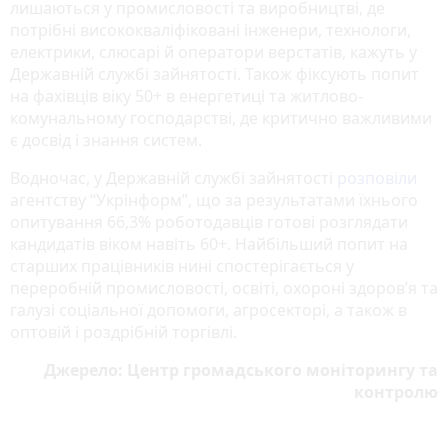
лишаються у промисловості та виробництві, де
потрібні висококваліфіковані інженери, технологи,
електрики, слюсарі й оператори верстатів, кажуть у
Державній службі зайнятості. Також фіксують попит
на фахівців віку 50+ в енергетиці та житлово-
комунальному господарстві, де критично важливими
є досвід і знання систем.
Водночас, у Державній службі зайнятості
розповіли
агентству “Укрінформ”, що за результатами їхнього
опитування 66,3% роботодавців готові розглядати
кандидатів віком навіть 60+. Найбільший попит на
старших працівників нині спостерігається у
переробній промисловості, освіті, охороні здоров’я та
галузі соціальної допомоги, агросекторі, а також в
оптовій і роздрібній торгівлі.
Джерело: Центр громадського моніторингу та
контролю