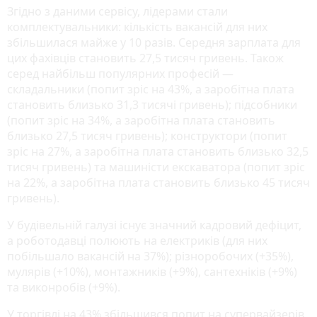
Згідно з даними сервісу, лідерами стали
комплектувальники: кількість вакансій для них
збільшилася майже у 10 разів. Середня зарплата для
цих фахівців становить 27,5 тисяч гривень. Також
серед найбільш популярних професій —
складальники (попит зріс на 43%, а заробітна плата
становить близько 31,3 тисячі гривень); підсобники
(попит зріс на 34%, а заробітна плата становить
близько 27,5 тисяч гривень); конструктори (попит
зріс на 27%, а заробітна плата становить близько 32,5
тисяч гривень) та машиністи екскаватора (попит зріс
на 22%, а заробітна плата становить близько 45 тисяч
гривень).
У будівельній галузі існує значний кадровий дефіцит,
а роботодавці полюють на електриків (для них
побільшало вакансій на 37%); різноробочих (+35%),
мулярів (+10%), монтажників (+9%), сантехніків (+9%)
та виконробів (+9%).
У торгівлі на 43% збільшився попит на супервайзерів