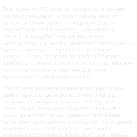
Втім, видання “РБК-Україна”
наголошує
на значній
проблемі програми: її використовують не в тих
галузях, де виник серйозний кадровий дефіцит.
Зокрема, найчастіше переселенці працюють у
оптовій та роздрібній торгівлі або ремонті
автотранспорту, а також у переробній промисловості,
готельно-ресторанному бізнесі, агросекторі і
медицині. Отже, програма, де-факто, обслуговує
здебільшого сектор споживчих послуг і торгівлю, а не
галузі з найгострішим кадровим дефіцитом —
будівництво та важку промисловість.
Роботодавці вважають головною проблемою для
найму переселенців не розмір компенсації від
держави, а саме питання житла. “РБК-Україна”
зазначає
, що бізнес може обирати працівників з
інших країн попри те, що українські переселенці
готові виконувати роботу за меншу платню. Зокрема,
на утримання некваліфікованого іноземного
робітника роботодавець витрачає 40 тисяч гривень