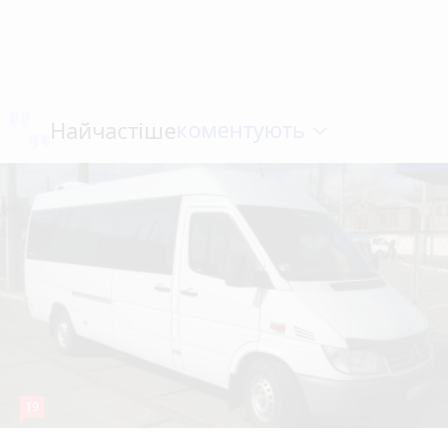
коментують
Найчастіше
19