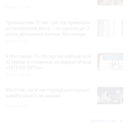
Вчора о 12:39
Привласнив 72 тис. грн під приводом
встановлення вікон – засуджено до 2
років ув’язнення жителя Житомира
Вчора о 14:20
У Житомирі 15–16 серпня відбудеться
XI турнір із плавання на відкритій воді
«TETERIV OPEN»
Вчора о 10:40
Ми й так сім'я: чи справді реєстрація
шлюбу нічого не змінює
Вчора о 14:41
keyboard_arrow_right
Дивитись ще