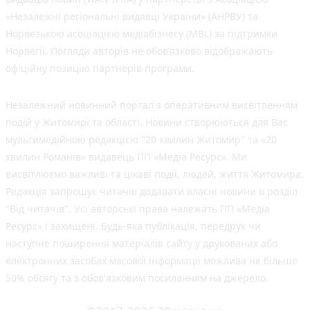
«Незалежні регіональні видавці України» (АНРВУ) та
Норвезькою асоціацією медіабізнесу (MBL) за підтримки
Норвегії. Погляди авторів не обов’язково відображають
офіційну позицію партнерів програми.
Незалежний новинний портал з оперативним висвітленням
подій у Житомирі та області. Новини створюються для Вас
мультимедійною редакцією "20 хвилин Житомир" та «20
хвилин Романів» видавець ПП «Медіа Ресурс». Ми
висвітлюємо важливі та цікаві події, людей, життя Житомира.
Редакція запрошує читачів додавати власні новини в розділ
"Від читачів". Усі авторські права належать ПП «Медіа
Ресурс» і захищені. Будь-яка публiкацiя, передрук чи
наступне поширення матеріалів сайту у друкованих або
електронних засобах масової інформації можлива не більше
50% обсягу та з обов'язковим посиланням на джерело.