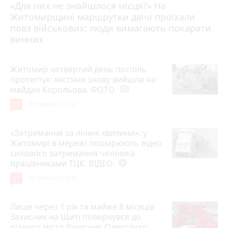
«Для них не знайшлося місця?» На
Житомирщині маршрутки двічі проїхали
17 липня 2026 р.
повз військових: люди вимагають покарати
винних
Житомир четвертий день поспіль
протестує: містяни знову вийшли на
майдан Корольова. ФОТО
photo_camera
13
20 липня 2026 р.
«Затримання за лічені хвилини»: у
Житомирі в мережі поширюють відео
силового затримання чоловіка
працівниками ТЦК. ВІДЕО
play_circle_filled
11
18 липня 2026 р.
Лише через 1 рік та майже 8 місяців
Захисник на Щиті повернувся до
рідного міста Захисник Олександр