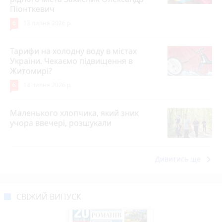
Піонткевич
6
13 липня 2026 р.
Тарифи на холодну воду в містах
України. Чекаємо підвищення в
Житомирі?
6
14 липня 2026 р.
Маленького хлопчика, який зник
учора ввечері, розшукали
keyboard_arrow_right
Дивитись ще
СВІЖИЙ ВИПУСК