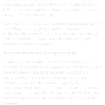
(з середньою зарплатою 48,8 тисяч гривень) та на
15% — на мерчендайзерів (для них середня зарплата
складає 21,5 тисячі гривень).
Водночас, впав попит на професії у рекламі, дизайні
та PR. Зокрема, відчутно поменшало вакансій
копірайтерів, маркетологів, контент-менеджерів та
SMM-менеджерів. Видання припускає, що у цих
галузях зростає конкуренція.
Працевлаштування для переселенців
Українські роботодавці можуть отримувати від
держави компенсацію за надання роботи вимушеним
переселенцям. Така програма діє з 2022 року, і
протягом 2024–2025 років нею користувалися
близько 7 тисяч роботодавців щороку. За
працевлаштування однієї людини компанія отримує
компенсацію у розмірі мінімальної заробітної плати
протягом трьох місяців. Наразі це понад 8,5 тисяч
гривень.