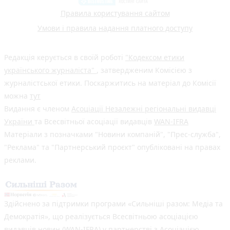
Правила користування сайтом
Умови і правила надання платного доступу
Редакція керується в своїй роботі
"Кодексом етики
українського журналіста"
, затвердженим Комісією з
журналістської етики. Поскаржитись на матеріал до Комісії
можна
тут
Видання є членом
Асоціації Незалежні регіональні видавці
України
та Всесвітньої асоціації видавців
WAN-IFRA
Матеріали з позначками "Новини компаній", "Прес-служба",
"Реклама" та "Партнерський проєкт" опубліковані на правах
реклами.
Здійснено за підтримки програми «Сильніші разом: Медіа та
Демократія», що реалізується Всесвітньою асоціацією
видавців новин (WAN-IFRA) у партнерстві з Асоціацією