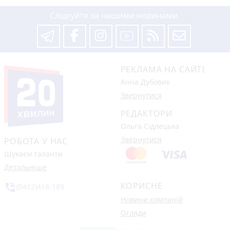
Слідкуйте за нашими новинами
РЕКЛАМА НА САЙТІ
Анна Дубовик
Звернутися
РЕДАКТОРИ
Ольга Сідлецька
Звернутися
РОБОТА У НАС
Шукаєм таланти
Детальніше
КОРИСНЕ
phone_in_talk
(0412)418-189
Новини компаній
Огляди