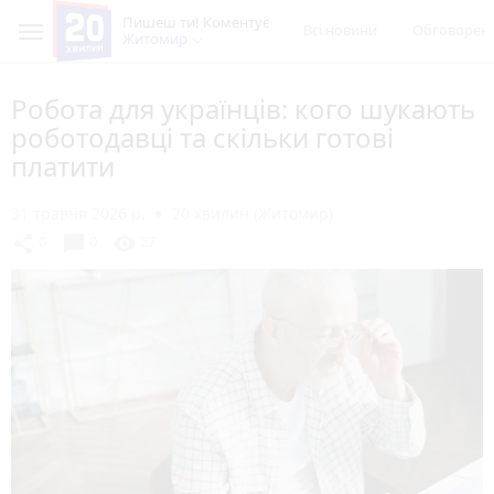
Пишеш ти! Коментує
Всі новини
Обговорен
Житомир
Робота для українців: кого шукають
роботодавці та скільки готові
платити
31 травня 2026 р.
20 хвилин (Житомир)
chat_bubble
share
visibility
0
0
27