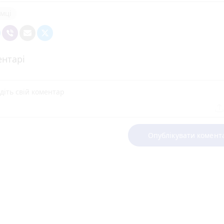
мці
нтарі
Опублікувати комент