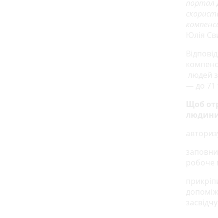
портал Д
скорист
компенса
Юлія Св
Відпові
компенс
людей з 
— до 71 
Щоб от
людини 
авториз
заповнит
робоче 
прикріп
допоміжн
засвідчу