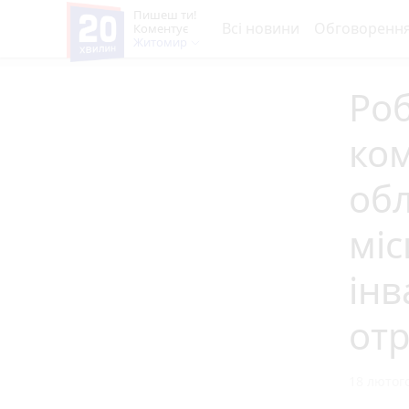
Пишеш ти!
Всі новини
Обговоренн
Коментує
Житомир
Роб
ком
об
міс
інв
от
18 лютого