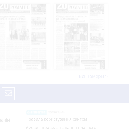
нтрі
и
го