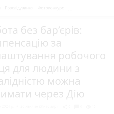
...
я
Розслідування
Фотоконкурс
ота без бар’єрів:
пенсацію за
лаштування робочого
ця для людини з
алідністю можна
римати через Дію
 2024 р.
20 хвилин (Житомир)
chat_bubble
share
visibility
0
0
15