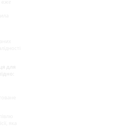
в вже
чила
аних
алідності
ця для
хідно:
штоване
півлю
ії, яка