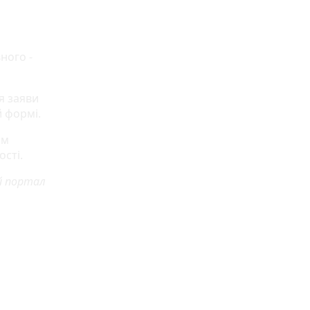
ного -
я заяви
й формі.
ом
ості.
й портал