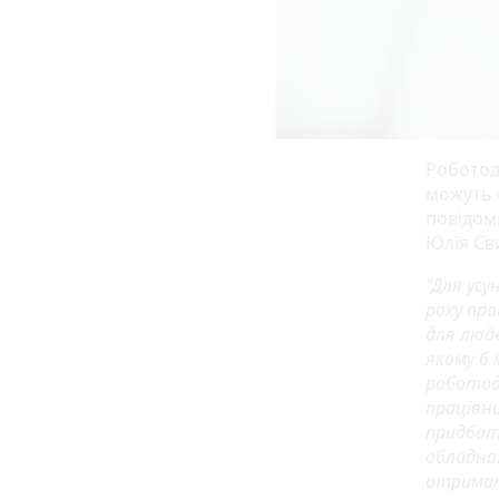
Роботода
можуть 
повідом
Юлія Св
“Для усу
року пр
для люде
якому б 
роботод
працівн
придбати
обладнан
отримат