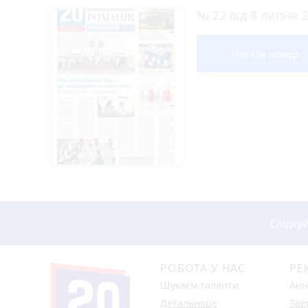
Новини Житомира за 
COVID-19
Житомир і житоми
Жителя Потіївської громади судитимуть з
17:55
Прокуратура через суд домоглася повернен
17:21
Житомира
На Житомирщині від початку року народил
17:00
У Корнині згоріла господарча будівля пло
16:40
Від читача
Фішингові посилання
Житомирводоканал змінює період прий
16:21
«Книжкова площа – 2026»: у Житомирі вдр
16:01
Очільник ОВА Віталій Бунечко взяв участ
15:50
Пластовий молодіжний центр Житомирської
15:43
дизайну