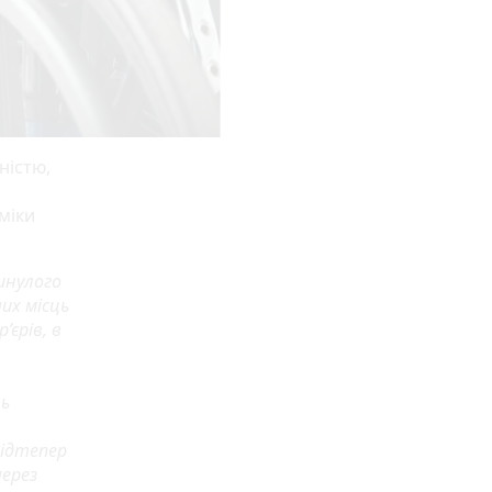
ністю,
міки
минулого
их місць
єрів, в
ть
Відтепер
ерез