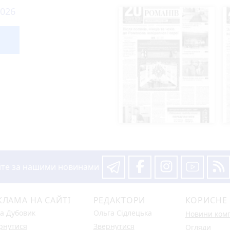
сьогодні
ряни
а умисне вбивство своєї співмешканки
ня громаді земельної ділянки вартістю понад 1,5 млн грн у це
ося понад 3 тисячі дітей
щею 100 кв. м
ому показників лічильників
уге відбудеться масштабний книгообмін
ь у робочій нараді з питань зміцнення обороноздатності держав
 міської ради реалізовує грантовий проєкт із пермакультурно