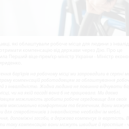
вці, які облаштували робоче місце для людини з інвалід
отримати компенсацію від держави через Дію. Про це
ила Перший віце-прем’єр-міністр України - Міністр еконо
ириденко.
нення бар’єрів на робочому місці ми запровадили в серпні 
ограму компенсацій роботодавцям за облаштування робоч
й з інвалідністю. Жодна людина не повинна відчувати бар’
місці, чи на якій посаді вона б не працювала. Ми даємо
авцям можливість зробити робоче середовище для своїх
иків максимально комфортним та безпечним. Вони можу
 для співробітників з інвалідністю необхідні їм меблі,
ня, допоміжні засоби, а держава компенсує їх вартість. 
и таку компенсацію вони можуть швидше й простіше - ч