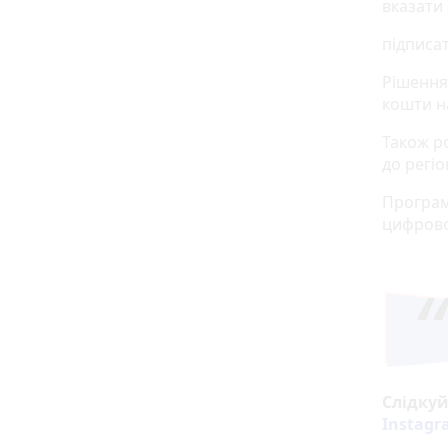
вказати 
підписа
Рішення 
кошти н
Також р
до регі
Програм
цифрово
Слідку
Instag