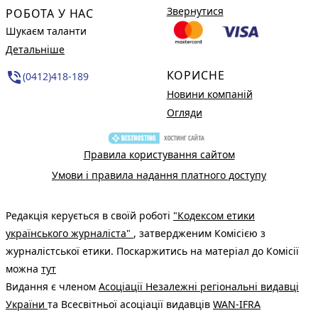
Звернутися
РОБОТА У НАС
Шукаєм таланти
Детальніше
КОРИСНЕ
phone_in_talk
(0412)418-189
Новини компаній
Огляди
Правила користування сайтом
Умови і правила надання платного доступу
Редакція керується в своїй роботі
"Кодексом етики
українського журналіста"
, затвердженим Комісією з
журналістської етики. Поскаржитись на матеріал до Комісії
можна
тут
Видання є членом
Асоціації Незалежні регіональні видавці
України
та Всесвітньої асоціації видавців
WAN-IFRA