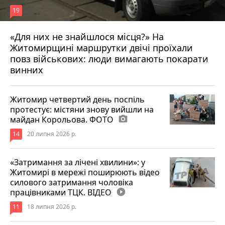
19
«Для них не знайшлося місця?» На
Житомирщині маршрутки двічі проїхали
17 липня 2026 р.
повз військових: люди вимагають покарати
винних
Житомир четвертий день поспіль
протестує: містяни знову вийшли на
майдан Корольова. ФОТО
photo_camera
14
20 липня 2026 р.
«Затримання за лічені хвилини»: у
Житомирі в мережі поширюють відео
силового затримання чоловіка
працівниками ТЦК. ВІДЕО
play_circle_filled
11
18 липня 2026 р.