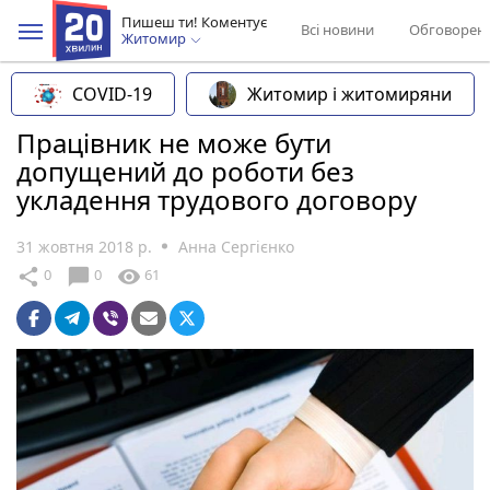
Пишеш ти! Коментує
Всі новини
Обговорен
Житомир
COVID-19
Житомир і житомиряни
Працівник не може бути
допущений до роботи без
укладення трудового договору
31 жовтня 2018 р.
Анна Сергієнко
chat_bubble
share
visibility
0
0
61