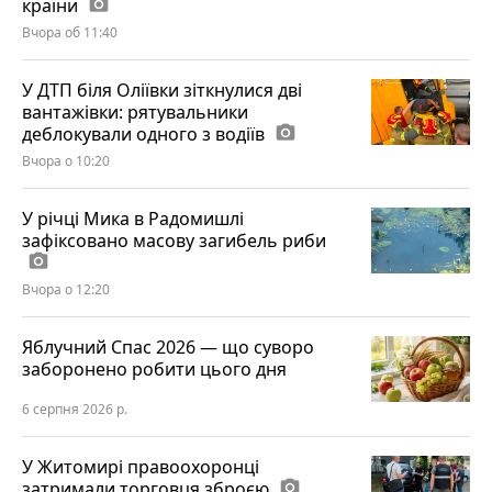
країни
photo_camera
Вчора об 11:40
У ДТП біля Оліївки зіткнулися дві
вантажівки: рятувальники
деблокували одного з водіїв
photo_camera
Вчора о 10:20
У річці Мика в Радомишлі
зафіксовано масову загибель риби
photo_camera
Вчора о 12:20
Яблучний Спас 2026 — що суворо
заборонено робити цього дня
6 серпня 2026 р.
У Житомирі правоохоронці
затримали торговця зброєю
photo_camera