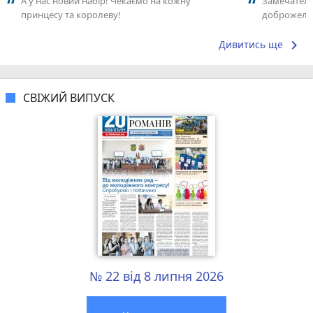
А у нас новий набір! Чекаємо на кожну
Замечатель
принцесу та королеву!
доброжела
коллективо
keyboard_arrow_right
Дивитись ще
СВІЖИЙ ВИПУСК
№ 22 від 8 липня 2026