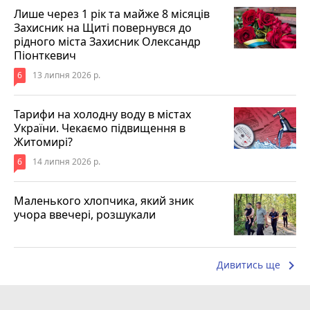
Лише через 1 рік та майже 8 місяців
Захисник на Щиті повернувся до
рідного міста Захисник Олександр
Піонткевич
6
13 липня 2026 р.
Тарифи на холодну воду в містах
України. Чекаємо підвищення в
Житомирі?
6
14 липня 2026 р.
Маленького хлопчика, який зник
учора ввечері, розшукали
keyboard_arrow_right
Дивитись ще