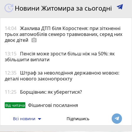
Новини Житомира за сьогодні
14:04
Жахлива ДТП біля Коростеня: при зіткненні
трьох автомобілів семеро травмованих, серед них
двоє дітей
photo_camera
13:15
Пенсія може зрости більш ніж на 50%: як
збільшити виплати
12:35
Штраф за неволодіння державною мовою:
деталі нового законопроєкту
11:25
Борщівник: як уберегтися?
Фішингові посилання
Від читача
Всі новини
Підпишись