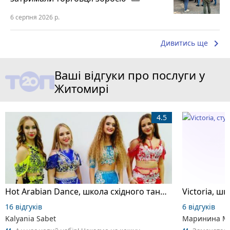
6 серпня 2026 р.
keyboard_arrow_right
Дивитись ще
Ваші відгуки про послуги у
Житомирі
4.5
Hot Arabian Dance, школа східного танцю
16 відгуків
6 відгуків
Kalyania Sabet
Маринина М