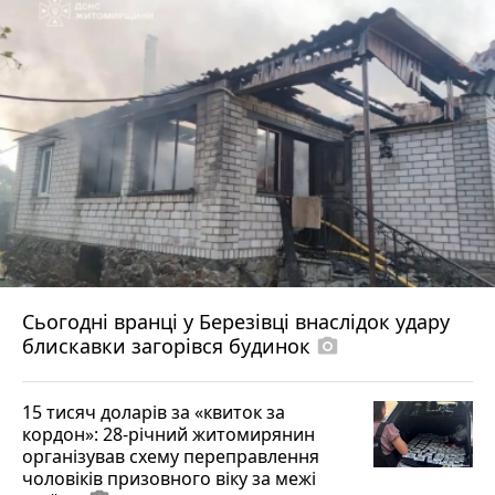
Сьогодні вранці у Березівці внаслідок удару
блискавки загорівся будинок
photo_camera
15 тисяч доларів за «квиток за
кордон»: 28-річний житомирянин
організував схему переправлення
чоловіків призовного віку за межі