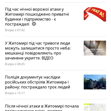
Під час нічної ворожої атаки у
Житомирі пошкоджено приватні
будинки і підприємство - є
постраждалі
play_circle_filled
Вчора о 07:42
У Житомирі під час тривоги люди
можуть залишитися просто неба:
мешканці повідомляють про
зачинене укриття. ВІДЕО
Вчора о 08:45
Поліція документує наслідки
російських обстрілів Житомира і
району: постраждало троє людей
Вчора о 15:17
Після нічної атаки в Житомирі почала