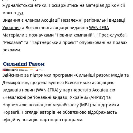
журналістської етики. Поскаржитись на матеріал до Комісії
можна
тут
Видання є членом
Асоціації Незалежні регіональні видавці
України
та Всесвітньої асоціації видавців
WAN-IFRA
Матеріали з позначками "Новини компаній", "Прес-служба",
"Реклама" та "Партнерський проєкт" опубліковані на правах
реклами.
Здійснено за підтримки програми «Сильніші разом: Медіа та
Демократія», що реалізується Всесвітньою асоціацією
видавців новин (WAN-IFRA) у партнерстві з Асоціацією
«Незалежні регіональні видавці України» (АНРВУ) та
Норвезькою асоціацією медіабізнесу (MBL) за підтримки
Норвегії. Погляди авторів не обов’язково відображають
офіційну позицію партнерів програми.