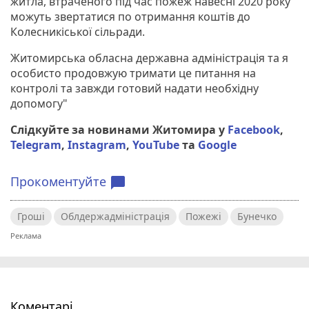
житла, втраченого під час пожеж навесні 2020 року
можуть звертатися по отримання коштів до
Колесникіської сільради.
Житомирська обласна державна адміністрація та я
особисто продовжую тримати це питання на
контролі та завжди готовий надати необхідну
допомогу"
Слідкуйте за новинами Житомира у
Facebook
,
Telegram
,
Instagram
,
YouTube
та
Google
Прокоментуйте
chat_bubble
Гроші
Облдержадміністрація
Пожежі
Бунечко
Коментарі