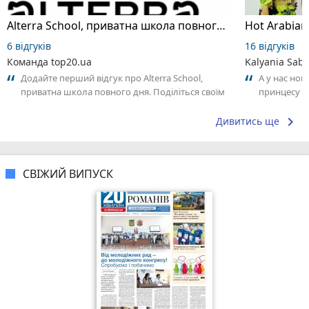
Alterra School, приватна школа повного дня
6 відгуків
16 відгуків
Команда top20.ua
Kalyania Sabe
Додайте перший відгук про Alterra School,
А у нас нов
приватна школа повного дня. Поділіться своїм
принцесу т
досвідом – що Вам сподобалось, а...
keyboard_arrow_right
Дивитись ще
СВІЖИЙ ВИПУСК