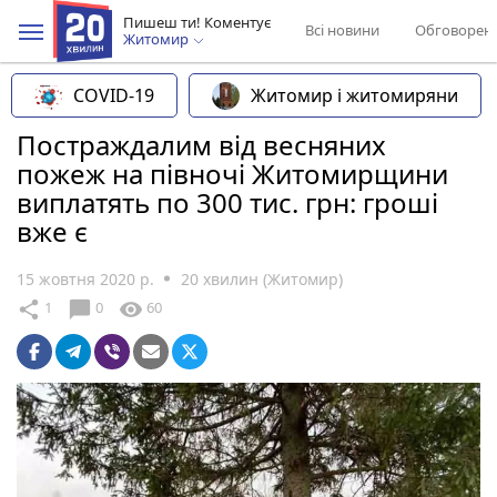
Пишеш ти! Коментує
Всі новини
Обговорен
Житомир
COVID-19
Житомир і житомиряни
Постраждалим від весняних
пожеж на півночі Житомирщини
виплатять по 300 тис. грн: гроші
вже є
15 жовтня 2020 р.
20 хвилин (Житомир)
chat_bubble
share
visibility
1
0
60