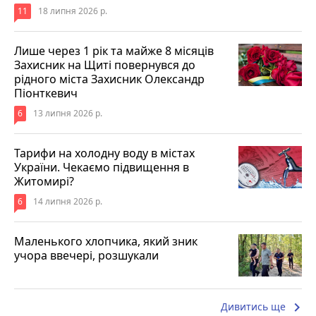
11
18 липня 2026 р.
Лише через 1 рік та майже 8 місяців
Захисник на Щиті повернувся до
рідного міста Захисник Олександр
Піонткевич
6
13 липня 2026 р.
Тарифи на холодну воду в містах
України. Чекаємо підвищення в
Житомирі?
6
14 липня 2026 р.
Маленького хлопчика, який зник
учора ввечері, розшукали
keyboard_arrow_right
Дивитись ще