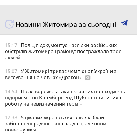
Новини Житомира за сьогодні
15:17
Поліція документує наслідки російських
обстрілів Житомира і району: постраждало троє
людей
15:07
У Житомирі триває чемпіонат України з
веслування на човнах «Дракон»
photo_camera
14:54
Після ворожої атаки і значних пошкоджень
підприємство Кромберг енд Шуберт припинило
роботу на невизначений термін
12:38
5 цікавих українських слів, які були
заборонені радянською владою, але вони
повернулися