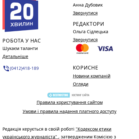
Анна Дубовик
Звернутися
РЕДАКТОРИ
Ольга Сідлецька
Звернутися
РОБОТА У НАС
Шукаєм таланти
Детальніше
КОРИСНЕ
phone_in_talk
(0412)418-189
Новини компаній
Огляди
Правила користування сайтом
Умови і правила надання платного доступу
Редакція керується в своїй роботі
"Кодексом етики
українського журналіста"
, затвердженим Комісією з