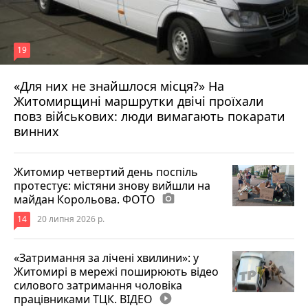
19
«Для них не знайшлося місця?» На
Житомирщині маршрутки двічі проїхали
17 липня 2026 р.
повз військових: люди вимагають покарати
винних
Житомир четвертий день поспіль
протестує: містяни знову вийшли на
майдан Корольова. ФОТО
photo_camera
14
20 липня 2026 р.
«Затримання за лічені хвилини»: у
Житомирі в мережі поширюють відео
силового затримання чоловіка
працівниками ТЦК. ВІДЕО
play_circle_filled