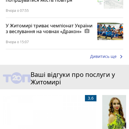
погіршуватися якість повітря
Вчора о 07:55
У Житомирі триває чемпіонат України
з веслування на човнах «Дракон»
photo_camera
Вчора о 15:07
keyboard_arrow_right
Дивитись ще
Ваші відгуки про послуги у
Житомирі
3.6