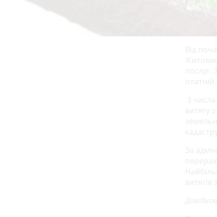
Від поча
Житомир
послуг. 
платній.
З числа
витягу 
земельн
кадастру
За адмі
перераху
Найбіль
витягів
Довідков