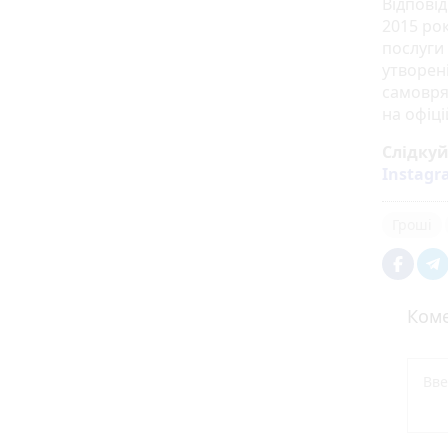
Відповід
2015 рок
послуги
утворен
самовря
на офіц
Слідку
Instag
Гроші
Коме