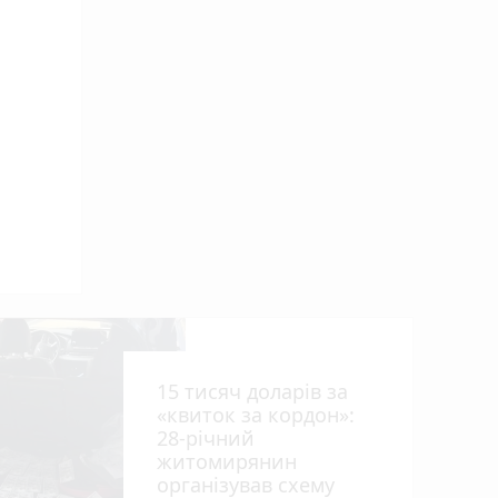
ниць
15 тисяч доларів за
«квиток за кордон»:
28-річний
житомирянин
організував схему
рії