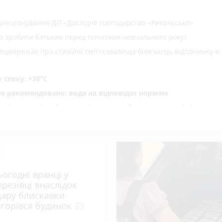
нкціонування ДП «Дослідне господарство «Рихальське»
но зробити батькам перед початком навчального року?
оцмережах про стихійні сміттєзвалища біля місць відпочинку в
спеку: +38°C
не рекомендовано: вода на відповідає нормам
ріг пам'яті» об' єднав рідних загиблих Захисників і Захис
водія вантажівки - 21-річного житомирянина
ення ВЛК помер чоловік
photo_camera
 масову загибель риби
ьогодні вранці у
photo_camera
удару блискавки загорівся будинок
ерезівці внаслідок
»: 28-річний житомирянин організував схему переправлення
дару блискавки
a
агорівся будинок
photo_camera
пожеж сухої рослинності, вогнем пройдено майже 10 га терито