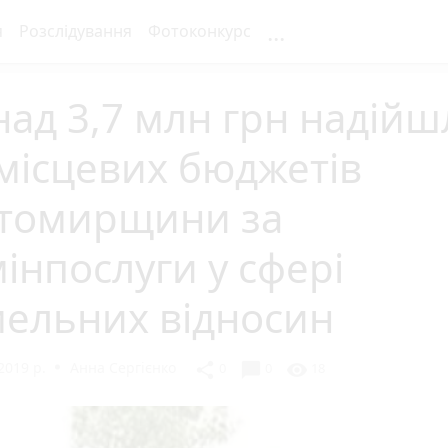
...
я
Розслідування
Фотоконкурс
ад 3,7 млн грн надійш
місцевих бюджетів
томирщини за
інпослуги у сфері
мельних відносин
2019 р.
Анна Сергієнко
chat_bubble
share
visibility
0
0
18