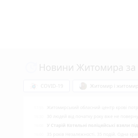
Новини Житомира за 
COVID-19
Житомир і житоми
Житомирський обласний центр крові потр
17:55
30 людей від початку року вже не повер
16:30
У Старій Котельні поліцейські взяли пі
16:08
35 років Незалежності. 35 подій. Одна кра
16:00