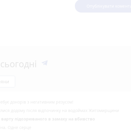
Опублікувати комент
сьогодні
ряни
ебує донорів з негативним резусом!
нулися додому після відпочинку на водоймах Житомирщини
д варту підозрюваного в замаху на вбивство
їна. Одне серце