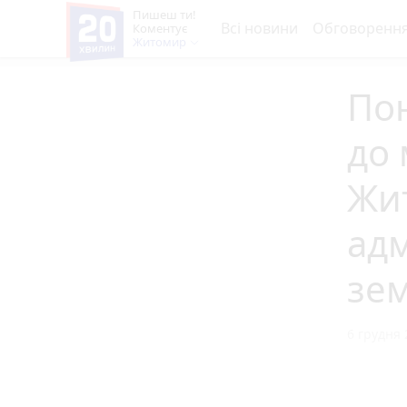
Пишеш ти!
Всі новини
Обговоренн
Коментує
Житомир
Пон
до 
Жи
адм
зе
6 грудня 