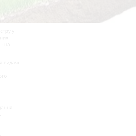
стру у
вних
 - на
я видачі
ого
.
дання
.