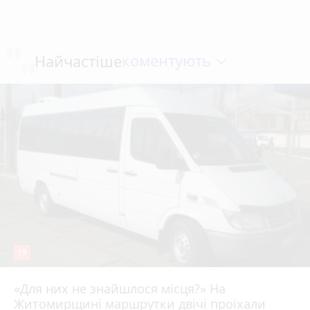
коментують
Найчастіше
19
«Для них не знайшлося місця?» На
Житомирщині маршрутки двічі проїхали
17 липня 2026 р.