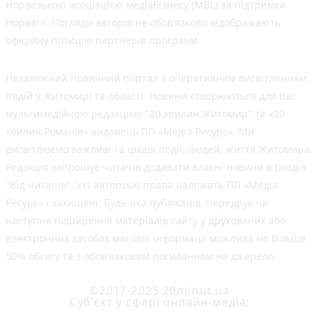
Норвезькою асоціацією медіабізнесу (MBL) за підтримки
Норвегії. Погляди авторів не обов’язково відображають
офіційну позицію партнерів програми.
Незалежний новинний портал з оперативним висвітленням
подій у Житомирі та області. Новини створюються для Вас
мультимедійною редакцією "20 хвилин Житомир" та «20
хвилин Романів» видавець ПП «Медіа Ресурс». Ми
висвітлюємо важливі та цікаві події, людей, життя Житомира.
Редакція запрошує читачів додавати власні новини в розділ
"Від читачів". Усі авторські права належать ПП «Медіа
Ресурс» і захищені. Будь-яка публiкацiя, передрук чи
наступне поширення матеріалів сайту у друкованих або
електронних засобах масової інформації можлива не більше
50% обсягу та з обов'язковим посиланням на джерело.
©2017-2025 20minut.ua
Cуб'єкт у сфері онлайн-медіа;