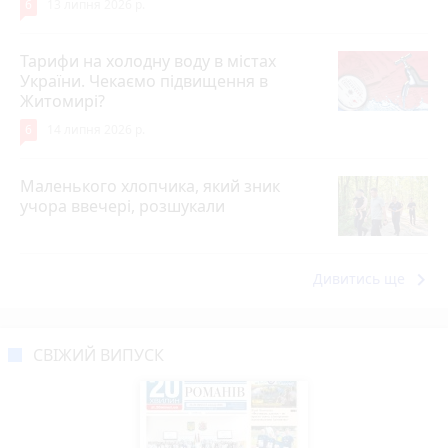
6
13 липня 2026 р.
Тарифи на холодну воду в містах
України. Чекаємо підвищення в
Житомирі?
6
14 липня 2026 р.
Маленького хлопчика, який зник
учора ввечері, розшукали
keyboard_arrow_right
Дивитись ще
СВІЖИЙ ВИПУСК