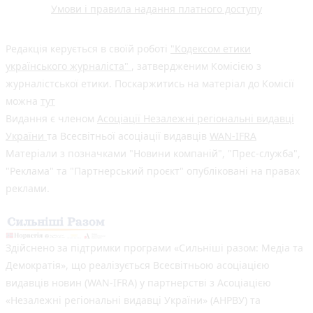
Умови і правила надання платного доступу
Редакція керується в своїй роботі
"Кодексом етики
українського журналіста"
, затвердженим Комісією з
журналістської етики. Поскаржитись на матеріал до Комісії
можна
тут
Видання є членом
Асоціації Незалежні регіональні видавці
України
та Всесвітньої асоціації видавців
WAN-IFRA
Матеріали з позначками "Новини компаній", "Прес-служба",
"Реклама" та "Партнерський проєкт" опубліковані на правах
реклами.
Здійснено за підтримки програми «Сильніші разом: Медіа та
Демократія», що реалізується Всесвітньою асоціацією
видавців новин (WAN-IFRA) у партнерстві з Асоціацією
«Незалежні регіональні видавці України» (АНРВУ) та