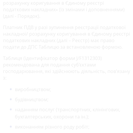
розрахунку коригування в Єдиному реєстрі
податкових накладних» (із змінами і доповненнями)
(далі - Порядок).
Платник ПДВ у разі зупинення реєстрації податкової
накладної/ розрахунку коригування в Єдиному реєстрі
податкових накладних (далі – Реєстр) має право
подати до ДПС Таблицю за встановленою формою.
Таблиця (ідентифікатор форми J/F1312303)
рекомендована для подання суб’єктами
господарювання, які здійснюють діяльність, пов’язану
з:
виробництвом;
будівництвом;
наданням послуг (транспортних, клінінгових,
бухгалтерських, охорони та ін.);
виконанням різного роду робіт;