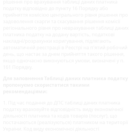
рішення про врахування таблиці даних платника
податку відповідно до пункту 16 Порядку або
прийняття комісією центрального рівня рішення про
задоволення скарги та скасування рішення комісії
регіонального рівня про неврахування таблиці даних
платника податку на додану вартість, податкові
накладні/розрахунки коригування, підлягають
автоматичній реєстрації в Реєстрі на п'ятий робочий
день, що настає за днем прийняття такого рішення,
якщо одночасно виконуються умови, визначені у п.
161 Порядку.
Для заповнення Таблиці даних платника податку
пропонуємо скористатися такими
рекомендаціями:
1. Під час подання до ДПС таблиці даних платника
податку враховуйте відповідність виду економічної
діяльності платника та кодів товарів (послуг), що
постачаються (реалізуються) платником на території
України. Код виду економічної діяльності