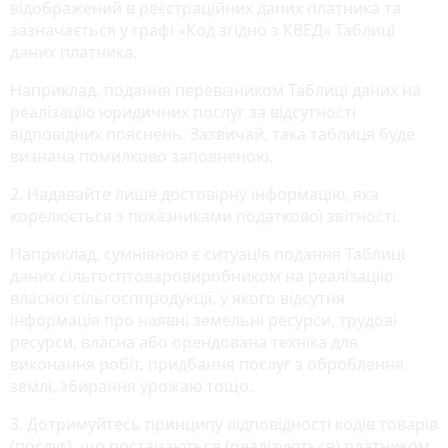
відображений в реєстраційних даних платника та
зазначається у графі «Код згідно з КВЕД» Таблиці
даних платника.
Наприклад, подання перевізником Таблиці даних на
реалізацію юридичних послуг за відсутності
відповідних пояснень. Зазвичай, така таблиця буде
визнана помилково заповненою.
2. Надавайте лише достовірну інформацію, яка
корелюється з показниками податкової звітності.
Наприклад, сумнівною є ситуація подання Таблиці
даних сільгосптоваровиробником на реалізацію
власної сільгосппродукції, у якого відсутня
інформація про наявні земельні ресурси, трудові
ресурси, власна або орендована техніка для
виконання робіт, придбання послуг з оброблення
землі, збирання урожаю тощо.
3. Дотримуйтесь принципу відповідності кодів товарів
(послуг), що постачаються (реалізуються) платником