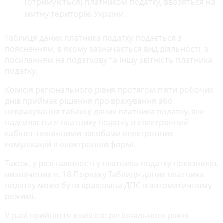
(отримуються) платником податку, ввозяться на
митну територію України.
Таблиця даних платника податку подається з
поясненням, в якому зазначається вид діяльності, з
посиланням на податкову та іншу звітність платника
податку.
Комісія регіонального рівня протягом п’яти робочих
днів приймає рішення про врахування або
неврахування таблиці даних платника податку, яке
надсилається платнику податку в електронний
кабінет технічними засобами електронних
комунікацій в електронній формі.
Також, у разі наявності у платника податку показників,
визначених п. 18 Порядку Таблиця даних платника
податку може бути врахована ДПС в автоматичному
режимі.
У разі прийняття комісією регіонального рівня