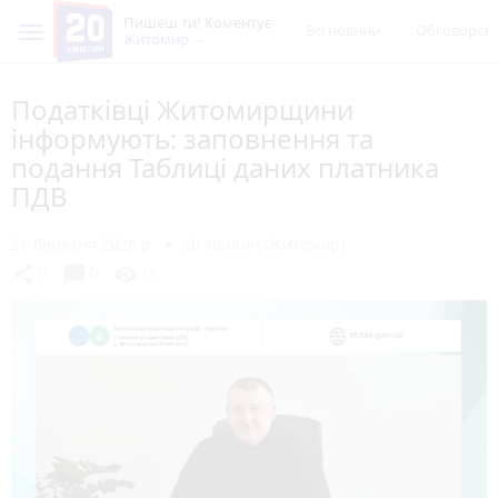
Пишеш ти! Коментує
Всі новини
Обговорен
Житомир
Податківці Житомирщини
інформують: заповнення та
подання Таблиці даних платника
ПДВ
21 березня 2026 р.
20 хвилин (Житомир)
chat_bubble
share
visibility
0
0
15