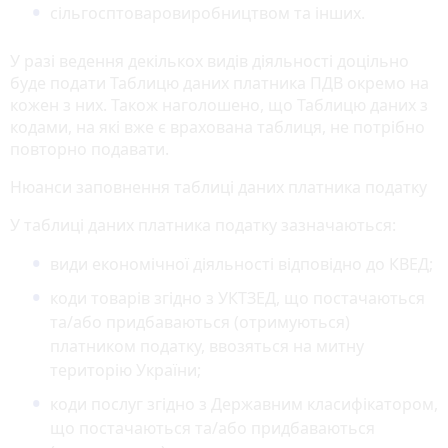
сільгосптоваровиробництвом та інших.
У разі ведення декількох видів діяльності доцільно
буде подати Таблицю даних платника ПДВ окремо на
кожен з них. Також наголошено, що Таблицю даних з
кодами, на які вже є врахована таблиця, не потрібно
повторно подавати.
Нюанси заповнення таблиці даних платника податку
У таблиці даних платника податку зазначаються:
види економічної діяльності відповідно до КВЕД;
коди товарів згідно з УКТЗЕД, що постачаються
та/або придбаваються (отримуються)
платником податку, ввозяться на митну
територію України;
коди послуг згідно з Державним класифікатором,
що постачаються та/або придбаваються