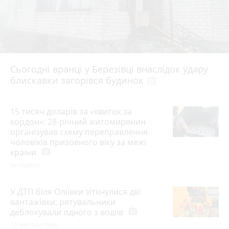
Сьогодні вранці у Березівці внаслідок удару
блискавки загорівся будинок
photo_camera
15 тисяч доларів за «квиток за
кордон»: 28-річний житомирянин
організував схему переправлення
чоловіків призовного віку за межі
країни
photo_camera
за годину
У ДТП біля Оліївки зіткнулися дві
вантажівки: рятувальники
деблокували одного з водіїв
photo_camera
16 хвилин тому