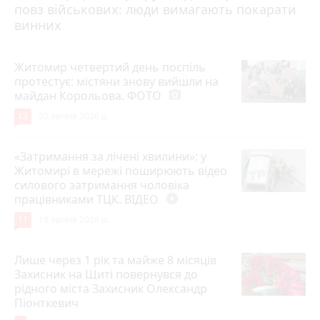
повз військових: люди вимагають покарати
винних
Житомир четвертий день поспіль
протестує: містяни знову вийшли на
майдан Корольова. ФОТО
photo_camera
13
20 липня 2026 р.
«Затримання за лічені хвилини»: у
Житомирі в мережі поширюють відео
силового затримання чоловіка
працівниками ТЦК. ВІДЕО
play_circle_filled
11
18 липня 2026 р.
Лише через 1 рік та майже 8 місяців
Захисник на Щиті повернувся до
рідного міста Захисник Олександр
Піонткевич