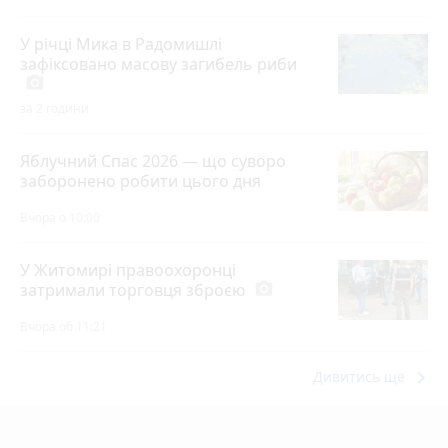
У річці Мика в Радомишлі
зафіксовано масову загибель риби
photo_camera
за 2 години
Яблучний Спас 2026 — що суворо
заборонено робити цього дня
Вчора о 10:00
У Житомирі правоохоронці
затримали торговця зброєю
photo_camera
Вчора об 11:21
keyboard_arrow_right
Дивитись ще