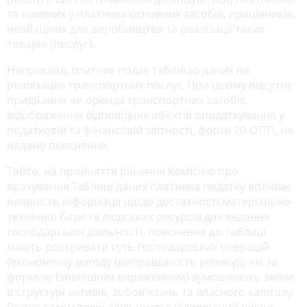
та наявних у платника основних засобів, працівників,
необхідних для виробництва та реалізації таких
товарів (послуг).
Наприклад, платник подає таблицю даних на
реалізацію транспортних послуг. При цьому відсутнє
придбання чи оренда транспортних засобів,
відображення відповідних об’єктів оподаткування у
податковій та фінансовій звітності, формі 20-ОПП, не
надано пояснення.
Тобто, на прийняття рішення Комісією про
врахування Таблиці даних платника податку впливає
наявність інформації щодо достатності матеріально-
технічної бази та людських ресурсів для ведення
господарської діяльності, пояснення до таблиці
мають розкривати суть господарських операцій
(економічну вигоду (виправданість ризику)), які за
формою (зовнішнім вираженням) зумовлюють зміни
в структурі активів, зобов'язань та власного капіталу.
Результатом такої діяльності є відповідний рівень