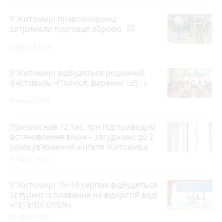
У Житомирі правоохоронці
затримали торговця зброєю
photo_camera
Вчора об 11:21
У Житомирі відбудеться родинний
фестиваль «Полісся. Вареник FEST»
Вчора о 12:39
Привласнив 72 тис. грн під приводом
встановлення вікон – засуджено до 2
років ув’язнення жителя Житомира
Вчора о 14:20
У Житомирі 15–16 серпня відбудеться
XI турнір із плавання на відкритій воді
«TETERIV OPEN»
Вчора о 10:40