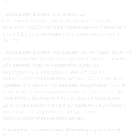
зоні;
- земельних ділянок, віднесених до
сільськогосподарських угідь, які належать до
власності та/або на праві користування станом на 1
січня 2022 року знаходилися у межах населеного
пункту;
- земельних ділянок, земельних часток (паїв), за які не
нараховувалися та не сплачувалися плата за землю
або єдиний податок четвертої групи, що
перебувають у консервації, або забруднені
вибухонебезпечними предметами, або щодо яких
прийнято рішення про надання податкових пільг зі
сплати місцевих податків та/або зборів на підставі
заяв платників податків про визнання земельних
ділянок непридатними для використання у зв’язку з
потенційною загрозою їх забруднення
вибухонебезпечними предметами.
Слідкуйте за новинами Житомира у
Facebook
,