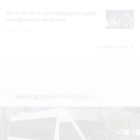
Ми й так сім'я: чи справді реєстрація
шлюбу нічого не змінює
Вчора о 14:41
keyboard_arrow_right
Дивитись ще
коментують
Найчастіше