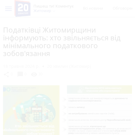
Пишеш ти! Коментує
Всі новини
Обговорен
Житомир
Податківці Житомирщини
інформують: хто звільняється від
мінімального податкового
зобов'язання
18 травня 2024 р.
20 хвилин (Житомир)
chat_bubble
share
visibility
0
0
30