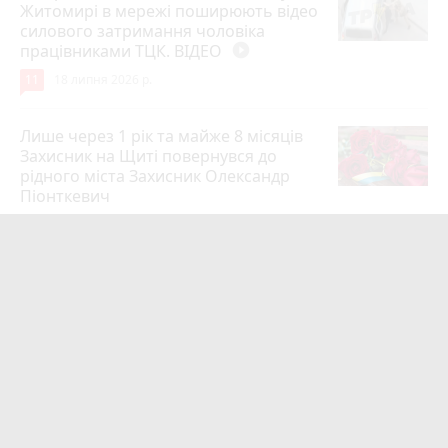
Житомирі в мережі поширюють відео
силового затримання чоловіка
працівниками ТЦК. ВІДЕО
play_circle_filled
11
18 липня 2026 р.
Лише через 1 рік та майже 8 місяців
Захисник на Щиті повернувся до
рідного міста Захисник Олександр
Піонткевич
6
13 липня 2026 р.
Тарифи на холодну воду в містах
України. Чекаємо підвищення в
Житомирі?
6
14 липня 2026 р.
Маленького хлопчика, який зник
учора ввечері, розшукали