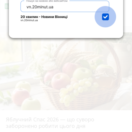
Фішингові посилання
Від читача
Всі новини
Підпишись
Яблучний Спас 2026 — що суворо
заборонено робити цього дня