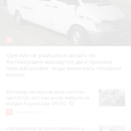
19
«Для них не знайшлося місця?» На
Житомирщині маршрутки двічі проїхали
17 липня 2026 р.
повз військових: люди вимагають покарати
винних
Житомир четвертий день поспіль
протестує: містяни знову вийшли на
майдан Корольова. ФОТО
photo_camera
13
20 липня 2026 р.
«Затримання за лічені хвилини»: у