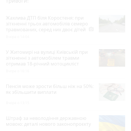
тривоги!
Жахлива ДТП біля Коростеня: при
зіткненні трьох автомобілів семеро
травмованих, серед них двоє дітей
photo_camera
Вчора о 14:04
У Житомирі на вулиці Київській при
зіткненні з автомобілем травми
отримав 18-річний мотоцикліст
Вчора о 16:16
Пенсія може зрости більш ніж на 50%:
як збільшити виплати
Вчора о 13:15
Штраф за неволодіння державною
мовою: деталі нового законопроєкту