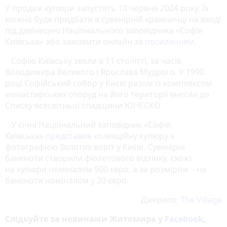
У продаж купюри запустять 10 червня 2024 року. Їх
можна буде придбати в сувенірній крамничці на вході
під дзвіницею Національного заповідника «Софія
Київська» або замовити онлайн за
посиланням
.
Софію Київську звели в 11 столітті, за часів
Володимира Великого і Ярослава Мудрого. У 1990
році Софійський собор у Києві разом із комплексом
монастирських споруд на його території внесли до
Списку всесвітньої спадщини ЮНЕСКО.
У січні Національний заповідник «Софія
Київська»
представив
колекційну купюру з
фотографією Золотих воріт у Києві. Сувенірні
банкноти створили фіолетового відтінку, схожі
на купюри номіналом 500 євро, а за розміром – на
банкноти номіналом у 20 євро.
Джерело:
The Village
Слідкуйте за новинами Житомира у
Facebook
,