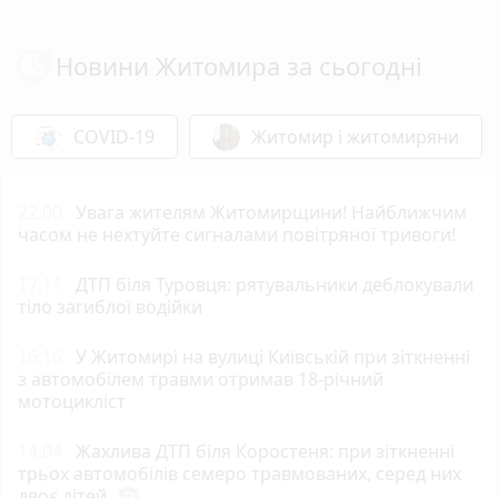
Новини Житомира за сьогодні
COVID-19
Житомир і житомиряни
22:00
Увага жителям Житомирщини! Найближчим
часом не нехтуйте сигналами повітряної тривоги!
17:11
ДТП біля Туровця: рятувальники деблокували
тіло загиблої водійки
16:16
У Житомирі на вулиці Київській при зіткненні
з автомобілем травми отримав 18-річний
мотоцикліст
14:04
Жахлива ДТП біля Коростеня: при зіткненні
трьох автомобілів семеро травмованих, серед них
двоє дітей
photo_camera