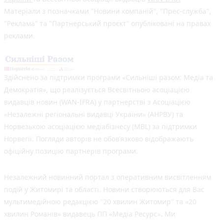
Матеріали з позначками "Новини компаній", "Прес-служба",
"Реклама" та "Партнерський проєкт" опубліковані на правах
реклами.
Здійснено за підтримки програми «Сильніші разом: Медіа та
Демократія», що реалізується Всесвітньою асоціацією
видавців новин (WAN-IFRA) у партнерстві з Асоціацією
«Незалежні регіональні видавці України» (АНРВУ) та
Норвезькою асоціацією медіабізнесу (MBL) за підтримки
Норвегії. Погляди авторів не обов’язково відображають
офіційну позицію партнерів програми.
Незалежний новинний портал з оперативним висвітленням
подій у Житомирі та області. Новини створюються для Вас
мультимедійною редакцією "20 хвилин Житомир" та «20
хвилин Романів» видавець ПП «Медіа Ресурс». Ми