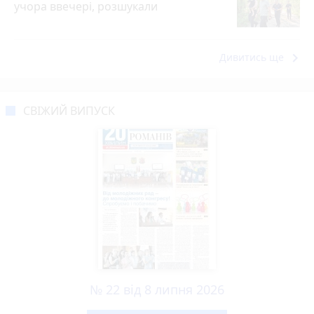
учора ввечері, розшукали
keyboard_arrow_right
Дивитись ще
СВІЖИЙ ВИПУСК
№ 22 від 8 липня 2026