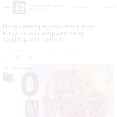
Пишеш ти! Коментує
Всі новини
Обговорен
Житомир
Нову сувенірну євробанкноту
випустять із зображенням
Софійського собору
17 червня 2024 р.
20 хвилин (Житомир)
chat_bubble
share
visibility
1
0
50