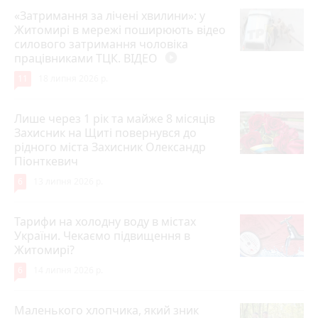
«Затримання за лічені хвилини»: у
Житомирі в мережі поширюють відео
силового затримання чоловіка
працівниками ТЦК. ВІДЕО
play_circle_filled
11
18 липня 2026 р.
Лише через 1 рік та майже 8 місяців
Захисник на Щиті повернувся до
рідного міста Захисник Олександр
Піонткевич
6
13 липня 2026 р.
Тарифи на холодну воду в містах
України. Чекаємо підвищення в
Житомирі?
6
14 липня 2026 р.
Маленького хлопчика, який зник