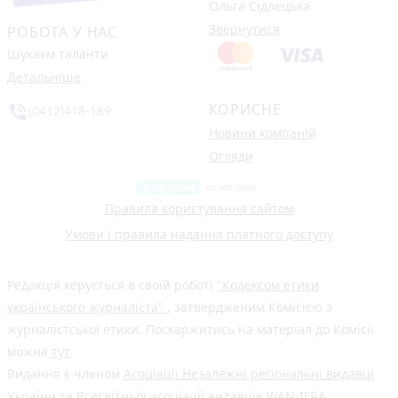
Ольга Сідлецька
Звернутися
РОБОТА У НАС
Шукаєм таланти
Детальніше
КОРИСНЕ
phone_in_talk
(0412)418-189
Новини компаній
Огляди
Правила користування сайтом
Умови і правила надання платного доступу
Редакція керується в своїй роботі
"Кодексом етики
українського журналіста"
, затвердженим Комісією з
журналістської етики. Поскаржитись на матеріал до Комісії
можна
тут
Видання є членом
Асоціації Незалежні регіональні видавці
України
та Всесвітньої асоціації видавців
WAN-IFRA