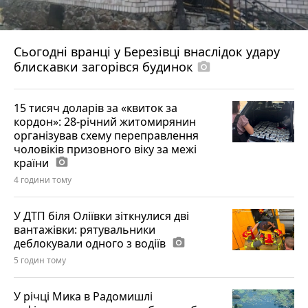
Сьогодні вранці у Березівці внаслідок удару
блискавки загорівся будинок
photo_camera
15 тисяч доларів за «квиток за
кордон»: 28-річний житомирянин
організував схему переправлення
чоловіків призовного віку за межі
країни
photo_camera
4 години тому
У ДТП біля Оліївки зіткнулися дві
вантажівки: рятувальники
деблокували одного з водіїв
photo_camera
5 годин тому
У річці Мика в Радомишлі