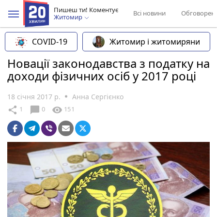
Пишеш ти! Коментує
Всі новини
Обговорен
Житомир
COVID-19
Житомир і житомиряни
Новації законодавства з податку на
доходи фізичних осіб у 2017 році
18 січня 2017 р.
Анна Сергієнко
chat_bubble
share
visibility
1
0
151