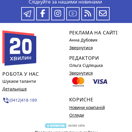
Слідкуйте за нашими новинами
РЕКЛАМА НА САЙТІ
Анна Дубовик
Звернутися
РЕДАКТОРИ
Ольга Сідлецька
Звернутися
РОБОТА У НАС
Шукаєм таланти
Детальніше
КОРИСНЕ
phone_in_talk
(0412)418-189
Новини компаній
Огляди