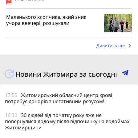
Маленького хлопчика, який зник
учора ввечері, розшукали
keyboard_arrow_right
Дивитись ще
Новини Житомира за сьогодні
17:55
Житомирський обласний центр крові
потребує донорів з негативним резусом!
16:30
30 людей від початку року вже не
повернулися додому після відпочинку на водоймах
Житомирщини