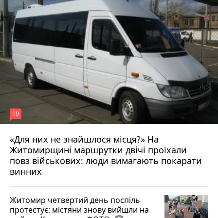
19
«Для них не знайшлося місця?» На
Житомирщині маршрутки двічі проїхали
17 липня 2026 р.
повз військових: люди вимагають покарати
винних
Житомир четвертий день поспіль
протестує: містяни знову вийшли на