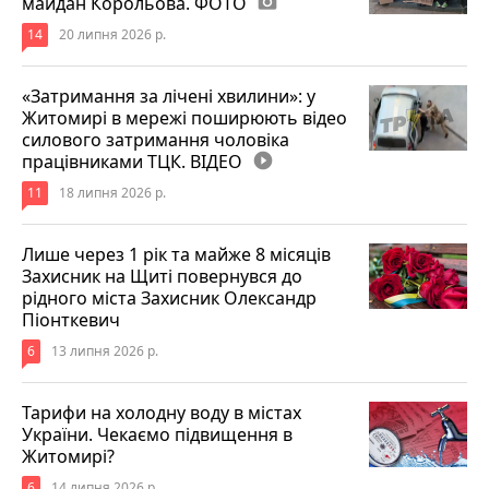
майдан Корольова. ФОТО
photo_camera
14
20 липня 2026 р.
«Затримання за лічені хвилини»: у
Житомирі в мережі поширюють відео
силового затримання чоловіка
працівниками ТЦК. ВІДЕО
play_circle_filled
11
18 липня 2026 р.
Лише через 1 рік та майже 8 місяців
Захисник на Щиті повернувся до
рідного міста Захисник Олександр
Піонткевич
6
13 липня 2026 р.
Тарифи на холодну воду в містах
України. Чекаємо підвищення в
Житомирі?
6
14 липня 2026 р.