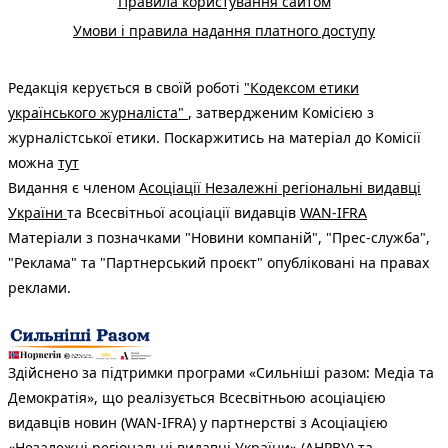
Правила користування сайтом
Умови і правила надання платного доступу
Редакція керується в своїй роботі
"Кодексом етики
українського журналіста"
, затвердженим Комісією з
журналістської етики. Поскаржитись на матеріал до Комісії
можна
тут
Видання є членом
Асоціації Незалежні регіональні видавці
України
та Всесвітньої асоціації видавців
WAN-IFRA
Матеріали з позначками "Новини компаній", "Прес-служба",
"Реклама" та "Партнерський проєкт" опубліковані на правах
реклами.
Здійснено за підтримки програми «Сильніші разом: Медіа та
Демократія», що реалізується Всесвітньою асоціацією
видавців новин (WAN-IFRA) у партнерстві з Асоціацією
«Незалежні регіональні видавці України» (АНРВУ) та