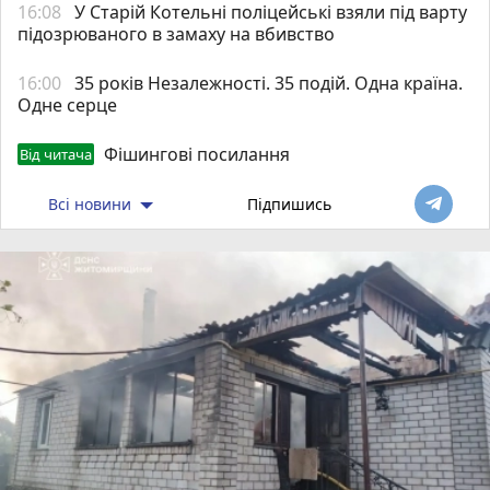
16:08
У Старій Котельні поліцейські взяли під варту
підозрюваного в замаху на вбивство
16:00
35 років Незалежності. 35 подій. Одна країна.
Одне серце
Фішингові посилання
Від читача
Всі новини
Підпишись