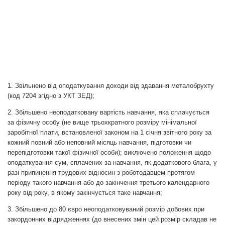
1. Звільнено від оподаткування доходи від здавання металобрухту
(код 7204 згідно з УКТ ЗЕД);
2. Збільшено неоподатковану вартість навчання, яка сплачується
за фізичну особу (не вище трьохкратного розміру мінімальної
заробітної плати, встановленої законом на 1 січня звітного року за
кожний повний або неповний місяць навчання, підготовки чи
перепідготовки такої фізичної особи); виключено положення щодо
оподаткування сум, сплачених за навчання, як додаткового блага, у
разі припинення трудових відносин з роботодавцем протягом
періоду такого навчання або до закінчення третього календарного
року від року, в якому закінчується таке навчання;
3. Збільшено до 80 євро неоподатковуваний розмір добових при
закордонних відрядженнях (до внесених змін цей розмір складав не