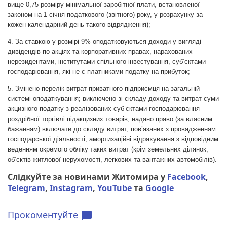
вище 0,75 розміру мінімальної заробітної плати, встановленої
законом на 1 січня податкового (звітного) року, у розрахунку за
кожен календарний день такого відрядження);
4. За ставкою у розмірі 9% оподатковуються доходи у вигляді
дивідендів по акціях та корпоративних правах, нарахованих
нерезидентами, інститутами спільного інвестування, суб’єктами
господарювання, які не є платниками податку на прибуток;
5. Змінено перелік витрат приватного підприємця на загальній
системі оподаткування; виключено зі складу доходу та витрат суми
акцизного податку з реалізованих суб’єктами господарювання
роздрібної торгівлі підакцизних товарів; надано право (за власним
бажанням) включати до складу витрат, пов’язаних з провадженням
господарської діяльності, амортизаційні відрахування з відповідним
веденням окремого обліку таких витрат (крім земельних ділянок,
об’єктів житлової нерухомості, легкових та вантажних автомобілів).
Слідкуйте за новинами Житомира у
Facebook
,
Telegram
,
Instagram
,
YouTube
та
Google
Прокоментуйте
chat_bubble