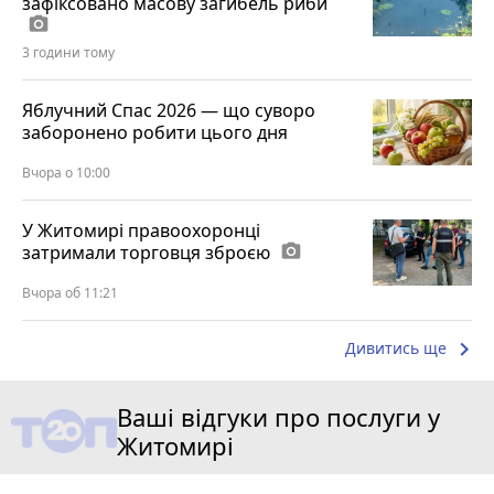
зафіксовано масову загибель риби
photo_camera
3 години тому
Яблучний Спас 2026 — що суворо
заборонено робити цього дня
Вчора о 10:00
У Житомирі правоохоронці
затримали торговця зброєю
photo_camera
Вчора об 11:21
keyboard_arrow_right
Дивитись ще
Ваші відгуки про послуги у
Житомирі