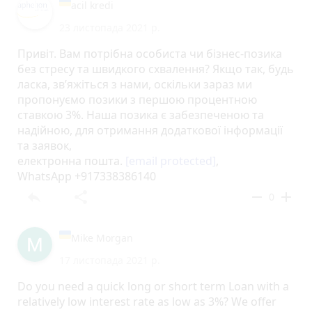
I will be glad to share with you our working
acil kredi
procedures.
23 листопада 2021 р.
Name : Thomas Wolfgang
Email :
[email protected]
Привіт. Вам потрібна особиста чи бізнес-позика
Skype :
[email protected]
без стресу та швидкого схвалення? Якщо так, будь
ласка, зв’яжіться з нами, оскільки зараз ми
пропонуємо позики з першою процентною
ставкою 3%. Наша позика є забезпеченою та
надійною, для отримання додаткової інформації
та заявок,
електронна пошта.
[email protected]
,
WhatsApp +917338386140
reply
share
remove
add
0
Mike Morgan
17 листопада 2021 р.
Do you need a quick long or short term Loan with a
relatively low interest rate as low as 3%? We offer