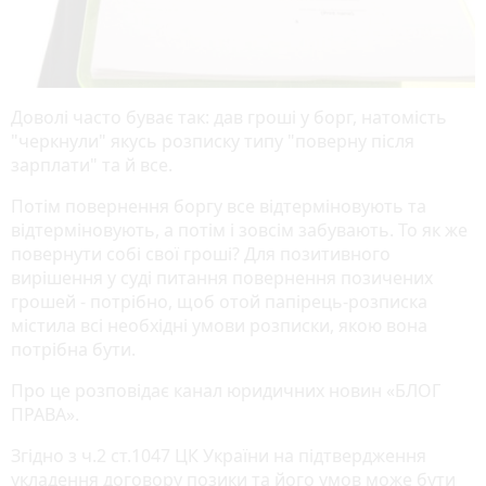
Доволі часто буває так: дав гроші у борг, натомість
"черкнули" якусь розписку типу "поверну після
зарплати" та й все.
Потім повернення боргу все відтерміновують та
відтерміновують, а потім і зовсім забувають. То як же
повернути собі свої гроші? Для позитивного
вирішення у суді питання повернення позичених
грошей - потрібно, щоб отой папірець-розписка
містила всі необхідні умови розписки, якою вона
потрібна бути.
Про це розповідає канал юридичних новин «БЛОГ
ПРАВА».
Згідно з ч.2 ст.1047 ЦК України на підтвердження
укладення договору позики та його умов може бути