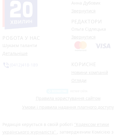
Анна Дубовик
Звернутися
РЕДАКТОРИ
Ольга Сідлецька
Звернутися
РОБОТА У НАС
Шукаєм таланти
Детальніше
КОРИСНЕ
phone_in_talk
(0412)418-189
Новини компаній
Огляди
Правила користування сайтом
Умови і правила надання платного доступу
Редакція керується в своїй роботі
"Кодексом етики
українського журналіста"
, затвердженим Комісією з