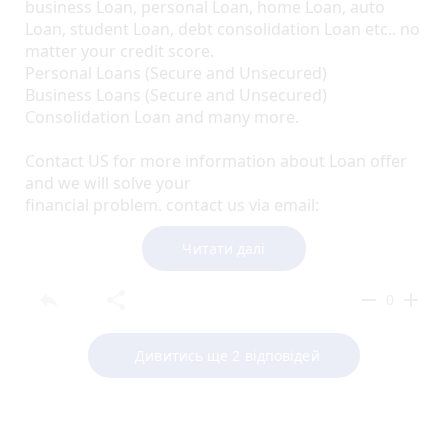
business Loan, personal Loan, home Loan, auto
Loan, student Loan, debt consolidation Loan etc.. no
matter your credit score.
Personal Loans (Secure and Unsecured)
Business Loans (Secure and Unsecured)
Consolidation Loan and many more.
Contact US for more information about Loan offer
and we will solve your
financial problem. contact us via email:
[email protected]
Phone number: +917428831341 (Call/What's app)
Читати далі
reply
share
remove
add
0
Дивитись ще 2 відповідей