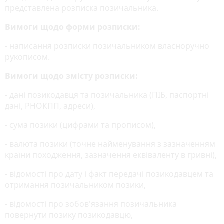
представлена розписка позичальника.
Вимоги щодо форми розписки:
- написання розписки позичальником власноручно
рукописом.
Вимоги щодо змісту розписки:
- дані позикодавця та позичальника (ПІБ, паспортні
дані, РНОКПП, адреси),
- сума позики (цифрами та прописом),
- валюта позики (точне найменування з зазначенням
країни походження, зазначення еквіваленту в гривні),
- відомості про дату і факт передачі позикодавцем та
отримання позичальником позики,
- відомості про зобов'язання позичальника
повернути позику позикодавцю,