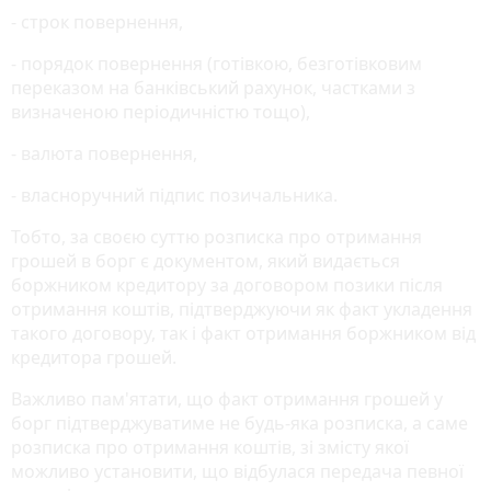
- строк повернення,
- порядок повернення (готівкою, безготівковим
переказом на банківський рахунок, частками з
визначеною періодичністю тощо),
- валюта повернення,
- власноручний підпис позичальника.
Тобто, за своєю суттю розписка про отримання
грошей в борг є документом, який видається
боржником кредитору за договором позики після
отримання коштів, підтверджуючи як факт укладення
такого договору, так і факт отримання боржником від
кредитора грошей.
Важливо пам'ятати, що факт отримання грошей у
борг підтверджуватиме не будь-яка розписка, а саме
розписка про отримання коштів, зі змісту якої
можливо установити, що відбулася передача певної