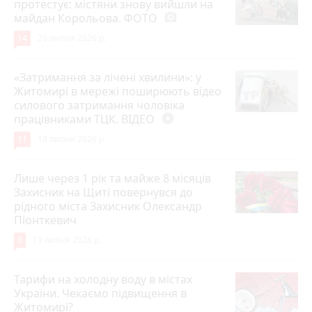
протестує: містяни знову вийшли на
майдан Корольова. ФОТО
photo_camera
14
20 липня 2026 р.
«Затримання за лічені хвилини»: у
Житомирі в мережі поширюють відео
силового затримання чоловіка
працівниками ТЦК. ВІДЕО
play_circle_filled
11
18 липня 2026 р.
Лише через 1 рік та майже 8 місяців
Захисник на Щиті повернувся до
рідного міста Захисник Олександр
Піонткевич
6
13 липня 2026 р.
Тарифи на холодну воду в містах
України. Чекаємо підвищення в
Житомирі?