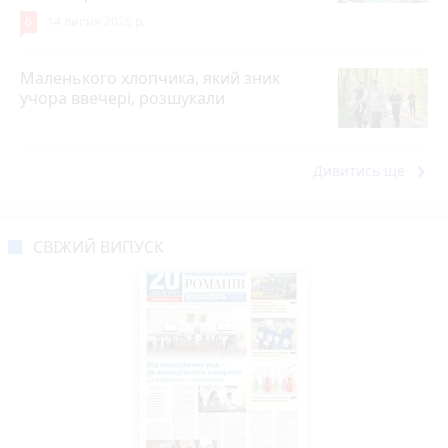
6
14 липня 2026 р.
Маленького хлопчика, який зник
учора ввечері, розшукали
keyboard_arrow_right
Дивитись ще
СВІЖИЙ ВИПУСК