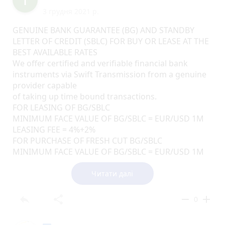
procedures.
3 грудня 2021 р.
Name : Thomas Wolfgang
Email :
[email protected]
GENUINE BANK GUARANTEE (BG) AND STANDBY
Skype :
[email protected]
LETTER OF CREDIT (SBLC) FOR BUY OR LEASE AT THE
BEST AVAILABLE RATES
We offer certified and verifiable financial bank
instruments via Swift Transmission from a genuine
provider capable
of taking up time bound transactions.
FOR LEASING OF BG/SBLC
MINIMUM FACE VALUE OF BG/SBLC = EUR/USD 1M
LEASING FEE = 4%+2%
FOR PURCHASE OF FRESH CUT BG/SBLC
MINIMUM FACE VALUE OF BG/SBLC = EUR/USD 1M
PRICE = 32%+2%
Our BG/SBLC Financing can help you get your
Читати далі
project funded,
loan financing by providing you with yearly.
reply
share
remove
add
0
RWA ready to close leasing with any interested client
in few banking days