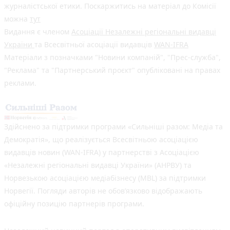
журналістської етики. Поскаржитись на матеріал до Комісії
можна
тут
Видання є членом
Асоціації Незалежні регіональні видавці
України
та Всесвітньої асоціації видавців
WAN-IFRA
Матеріали з позначками "Новини компаній", "Прес-служба",
"Реклама" та "Партнерський проєкт" опубліковані на правах
реклами.
Здійснено за підтримки програми «Сильніші разом: Медіа та
Демократія», що реалізується Всесвітньою асоціацією
видавців новин (WAN-IFRA) у партнерстві з Асоціацією
«Незалежні регіональні видавці України» (АНРВУ) та
Норвезькою асоціацією медіабізнесу (MBL) за підтримки
Норвегії. Погляди авторів не обов’язково відображають
офіційну позицію партнерів програми.