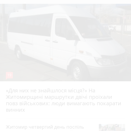
19
«Для них не знайшлося місця?» На
Житомирщині маршрутки двічі проїхали
17 липня 2026 р.
повз військових: люди вимагають покарати
винних
Житомир четвертий день поспіль