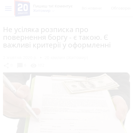
Пишеш ти! Коментує
Всі новини
Обговорен
Житомир
Не усіляка розписка про
повернення боргу - є такою. Є
важливі критерії у оформленні
2 жовтня 2020 р.
20 хвилин (Житомир)
chat_bubble
share
visibility
0
6
102