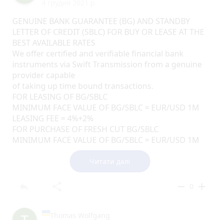
4 грудня 2021 р.
GENUINE BANK GUARANTEE (BG) AND STANDBY
LETTER OF CREDIT (SBLC) FOR BUY OR LEASE AT THE
BEST AVAILABLE RATES
We offer certified and verifiable financial bank
instruments via Swift Transmission from a genuine
provider capable
of taking up time bound transactions.
FOR LEASING OF BG/SBLC
MINIMUM FACE VALUE OF BG/SBLC = EUR/USD 1M
LEASING FEE = 4%+2%
FOR PURCHASE OF FRESH CUT BG/SBLC
MINIMUM FACE VALUE OF BG/SBLC = EUR/USD 1M
PRICE = 32%+2%
Our BG/SBLC Financing can help you get your
Читати далі
project funded,
loan financing by providing you with yearly.
reply
share
remove
add
0
RWA ready to close leasing with any interested client
in few banking days
I will be glad to share with you our working
Thomas Wolfgang