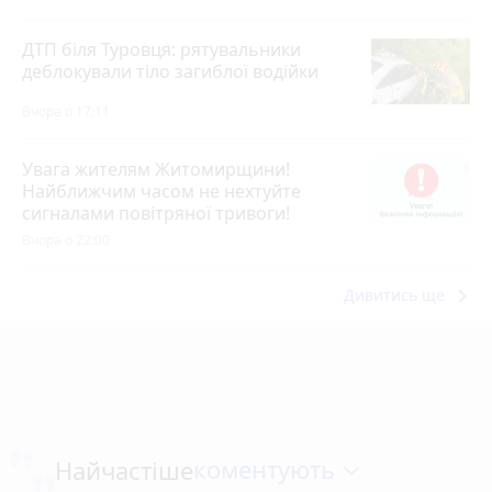
ДТП біля Туровця: рятувальники
деблокували тіло загиблої водійки
Вчора о 17:11
Увага жителям Житомирщини!
Найближчим часом не нехтуйте
сигналами повітряної тривоги!
Вчора о 22:00
keyboard_arrow_right
Дивитись ще
коментують
Найчастіше