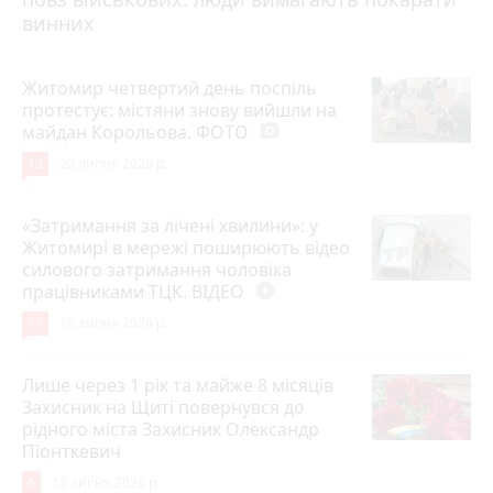
винних
Житомир четвертий день поспіль
протестує: містяни знову вийшли на
майдан Корольова. ФОТО
photo_camera
13
20 липня 2026 р.
«Затримання за лічені хвилини»: у
Житомирі в мережі поширюють відео
силового затримання чоловіка
працівниками ТЦК. ВІДЕО
play_circle_filled
11
18 липня 2026 р.
Лише через 1 рік та майже 8 місяців
Захисник на Щиті повернувся до
рідного міста Захисник Олександр
Піонткевич
6
13 липня 2026 р.