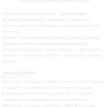
Редакція керується в своїй роботі
"Кодексом етики
українського журналіста"
, затвердженим Комісією з
журналістської етики. Поскаржитись на матеріал до Комісії
можна
тут
Видання є членом
Асоціації Незалежні регіональні видавці
України
та Всесвітньої асоціації видавців
WAN-IFRA
Матеріали з позначками "Новини компаній", "Прес-служба",
"Реклама" та "Партнерський проєкт" опубліковані на правах
реклами.
Здійснено за підтримки програми «Сильніші разом: Медіа та
Демократія», що реалізується Всесвітньою асоціацією
видавців новин (WAN-IFRA) у партнерстві з Асоціацією
«Незалежні регіональні видавці України» (АНРВУ) та
Норвезькою асоціацією медіабізнесу (MBL) за підтримки