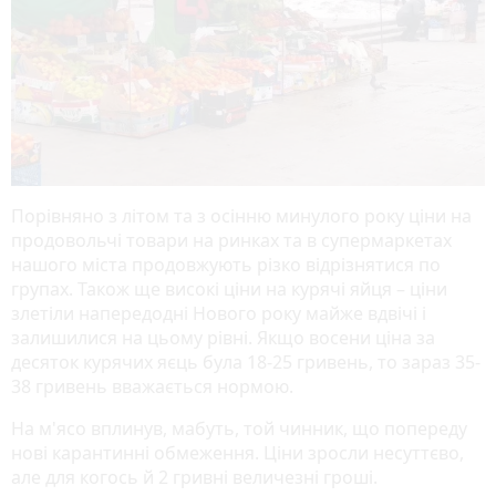
Порівняно з літом та з осінню минулого року ціни на
продовольчі товари на ринках та в супермаркетах
нашого міста продовжують різко відрізнятися по
групах. Також ще високі ціни на курячі яйця – ціни
злетіли напередодні Нового року майже вдвічі і
залишилися на цьому рівні. Якщо восени ціна за
десяток курячих яєць була 18-25 гривень, то зараз 35-
38 гривень вважається нормою.
На м'ясо вплинув, мабуть, той чинник, що попереду
нові карантинні обмеження. Ціни зросли несуттєво,
але для когось й 2 гривні величезні гроші.