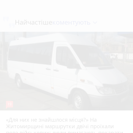
коментують
Найчастіше
19
«Для них не знайшлося місця?» На
Житомирщині маршрутки двічі проїхали
17 липня 2026 р.
повз військових: люди вимагають покарати