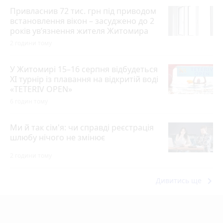
Привласнив 72 тис. грн під приводом
встановлення вікон – засуджено до 2
років ув’язнення жителя Житомира
2 години тому
У Житомирі 15–16 серпня відбудеться
XI турнір із плавання на відкритій воді
«TETERIV OPEN»
6 годин тому
Ми й так сім'я: чи справді реєстрація
шлюбу нічого не змінює
2 години тому
keyboard_arrow_right
Дивитись ще