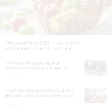
Яблучний Спас 2026 — що суворо
заборонено робити цього дня
У Житомирі правоохоронці
затримали торговця зброєю
photo_camera
5 годин тому
У Житомирі відбудеться родинний
фестиваль «Полісся. Вареник FEST»
4 години тому