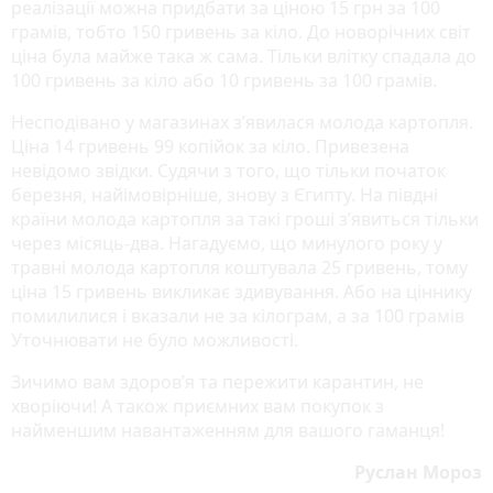
реалізації можна придбати за ціною 15 грн за 100
грамів, тобто 150 гривень за кіло. До новорічних світ
ціна була майже така ж сама. Тільки влітку спадала до
100 гривень за кіло або 10 гривень за 100 грамів.
Несподівано у магазинах з’явилася молода картопля.
Ціна 14 гривень 99 копійок за кіло. Привезена
невідомо звідки. Судячи з того, що тільки початок
березня, найімовірніше, знову з Єгипту. На півдні
країни молода картопля за такі гроші з’явиться тільки
через місяць-два. Нагадуємо, що минулого року у
травні молода картопля коштувала 25 гривень, тому
ціна 15 гривень викликає здивування. Або на ціннику
помилилися і вказали не за кілограм, а за 100 грамів
Уточнювати не було можливості.
Зичимо вам здоров’я та пережити карантин, не
хворіючи! А також приємних вам покупок з
найменшим навантаженням для вашого гаманця!
Руслан Мороз