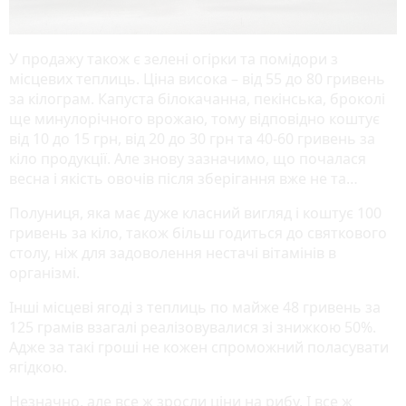
У продажу також є зелені огірки та помідори з
місцевих теплиць. Ціна висока – від 55 до 80 гривень
за кілограм. Капуста білокачанна, пекінська, броколі
ще минулорічного врожаю, тому відповідно коштує
від 10 до 15 грн, від 20 до 30 грн та 40-60 гривень за
кіло продукції. Але знову зазначимо, що почалася
весна і якість овочів після зберігання вже не та…
Полуниця, яка має дуже класний вигляд і коштує 100
гривень за кіло, також більш годиться до святкового
столу, ніж для задоволення нестачі вітамінів в
організмі.
Інші місцеві ягоді з теплиць по майже 48 гривень за
125 грамів взагалі реалізовувалися зі знижкою 50%.
Адже за такі гроші не кожен спроможний поласувати
ягідкою.
Незначно, але все ж зросли ціни на рибу. І все ж