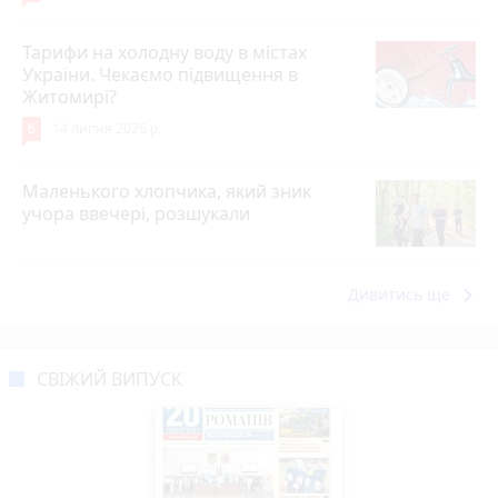
Тарифи на холодну воду в містах
України. Чекаємо підвищення в
Житомирі?
6
14 липня 2026 р.
Маленького хлопчика, який зник
учора ввечері, розшукали
keyboard_arrow_right
Дивитись ще
СВІЖИЙ ВИПУСК