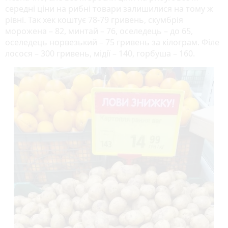
середні ціни на рибні товари залишилися на тому ж
рівні. Так хек коштує 78-79 гривень, скумбрія
морожена – 82, минтай – 76, оселедець – до 65,
оселедець норвезький – 75 гривень за кілограм. Філе
лосося – 300 гривень, мідії – 140, горбуша – 160.