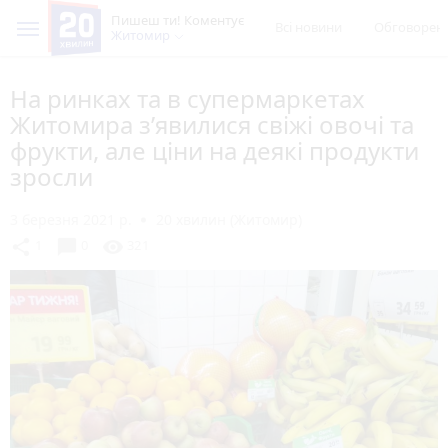
Пишеш ти! Коментує
Всі новини
Обговорен
Житомир
На ринках та в супермаркетах
Житомира з’явилися свіжі овочі та
фрукти, але ціни на деякі продукти
зросли
3 березня 2021 р.
20 хвилин (Житомир)
chat_bubble
share
visibility
1
0
321