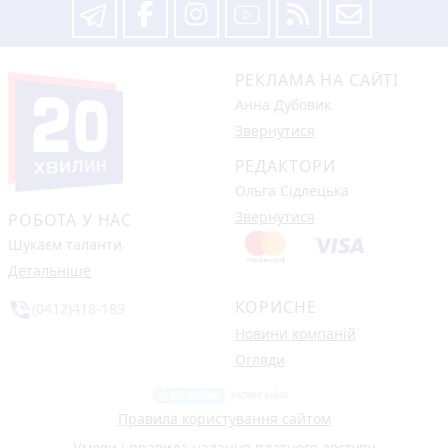
РЕКЛАМА НА САЙТІ
Анна Дубовик
Звернутися
РЕДАКТОРИ
Ольга Сідлецька
Звернутися
РОБОТА У НАС
Шукаєм таланти
Детальніше
КОРИСНЕ
phone_in_talk
(0412)418-189
Новини компаній
Огляди
Правила користування сайтом
Умови і правила надання платного доступу