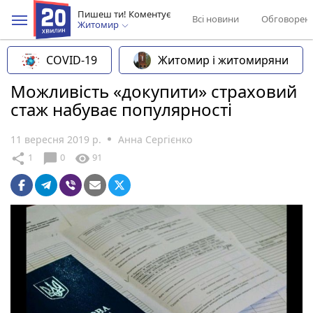
Пишеш ти! Коментує
Всі новини
Обговорен
Житомир
COVID-19
Житомир і житомиряни
Можливість «докупити» страховий
стаж набуває популярності
11 вересня 2019 р.
Анна Сергієнко
chat_bubble
share
visibility
1
0
91