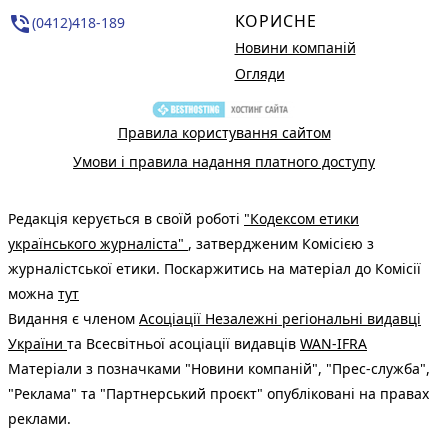
КОРИСНЕ
phone_in_talk
(0412)418-189
Новини компаній
Огляди
Правила користування сайтом
Умови і правила надання платного доступу
Редакція керується в своїй роботі
"Кодексом етики
українського журналіста"
, затвердженим Комісією з
журналістської етики. Поскаржитись на матеріал до Комісії
можна
тут
Видання є членом
Асоціації Незалежні регіональні видавці
України
та Всесвітньої асоціації видавців
WAN-IFRA
Матеріали з позначками "Новини компаній", "Прес-служба",
"Реклама" та "Партнерський проєкт" опубліковані на правах
реклами.