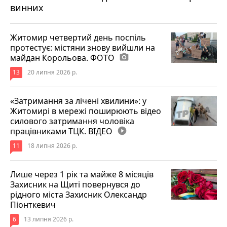
винних
Житомир четвертий день поспіль
протестує: містяни знову вийшли на
майдан Корольова. ФОТО
photo_camera
13
20 липня 2026 р.
«Затримання за лічені хвилини»: у
Житомирі в мережі поширюють відео
силового затримання чоловіка
працівниками ТЦК. ВІДЕО
play_circle_filled
11
18 липня 2026 р.
Лише через 1 рік та майже 8 місяців
Захисник на Щиті повернувся до
рідного міста Захисник Олександр
Піонткевич
6
13 липня 2026 р.