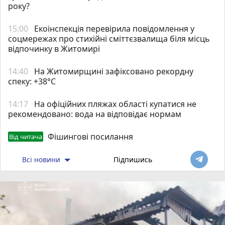
року?
15:00
Екоінспекція перевірила повідомлення у
соцмережах про стихійні сміттєзвалища біля місць
відпочинку в Житомирі
14:40
Н️а Житомирщині зафіксовано рекордну
спеку: +38°C
14:17
На офіційних пляжах області купатися не
рекомендовано: вода на відповідає нормам
Фішингові посилання
Від читача
Всі новини
Підпишись