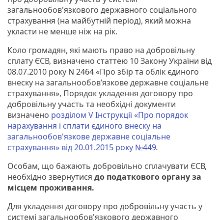
загальнообов'язкового державного соціального
страхування (на майбутній період), який можна
укласти не менше ніж на рік.
Коло громадян, які мають право на добровільну
сплату ЄСВ, визначено статтею 10 Закону України від
08.07.2010 року N 2464 «Про збір та облік єдиного
внеску на загальнообов’язкове державне соціальне
страхування», Порядок укладення договору про
добровільну участь та необхідні документи
визначено
розділом V Інструкції «Про порядок
нарахування і сплати єдиного внеску на
загальнообов'язкове державне соціальне
страхування» від 20.01.2015 року №449
.
Особам, що бажають добровільно сплачувати ЄСВ,
необхідно звернутися
до податкового органу за
місцем проживання.
Для укладення договору про добровільну участь у
системі загальнообов'язкового державного