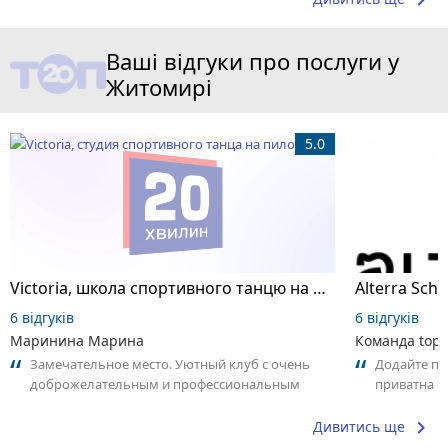
keyboard_arrow_right
Ваші відгуки про послуги у
Житомирі
5.0
Victoria, школа спортивного танцю на пілоні
6 відгуків
6 відгуків
Маринина Марина
Команда top2
Замечательное место. Уютный клуб с очень
Додайте пер
доброжелательным и профессиональным
приватна ш
коллективом.
досвідом – 
keyboard_arrow_right
Дивитись ще