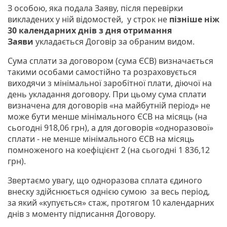
З особою, яка подала Заяву, після перевірки
викладених у ній відомостей, у строк не
пізніше ніж
30 календарних днів з дня отримання
Заяви
укладається Договір за обраним видом.
Сума сплати за договором (сума ЄСВ) визначається
такими особами самостійно та розраховується
виходячи з мінімальної заробітної плати, діючої на
день укладання договору. При цьому сума сплати
визначена для договорів «на майбутній період» не
може бути менше мінімального ЄСВ на місяць (на
сьогодні 918,06 грн), а для договорів «одноразової»
сплати - не менше мінімального ЄСВ на місяць
помноженого на коефіцієнт 2 (на сьогодні 1 836,12
грн).
Звертаємо увагу, що одноразова сплата єдиного
внеску здійснюється однією сумою за весь період,
за який «купується» стаж, протягом 10 календарних
днів з моменту підписання Договору.