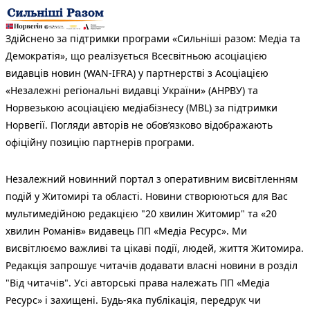
Здійснено за підтримки програми «Сильніші разом: Медіа та
Демократія», що реалізується Всесвітньою асоціацією
видавців новин (WAN-IFRA) у партнерстві з Асоціацією
«Незалежні регіональні видавці України» (АНРВУ) та
Норвезькою асоціацією медіабізнесу (MBL) за підтримки
Норвегії. Погляди авторів не обов’язково відображають
офіційну позицію партнерів програми.
Незалежний новинний портал з оперативним висвітленням
подій у Житомирі та області. Новини створюються для Вас
мультимедійною редакцією "20 хвилин Житомир" та «20
хвилин Романів» видавець ПП «Медіа Ресурс». Ми
висвітлюємо важливі та цікаві події, людей, життя Житомира.
Редакція запрошує читачів додавати власні новини в розділ
"Від читачів". Усі авторські права належать ПП «Медіа
Ресурс» і захищені. Будь-яка публiкацiя, передрук чи