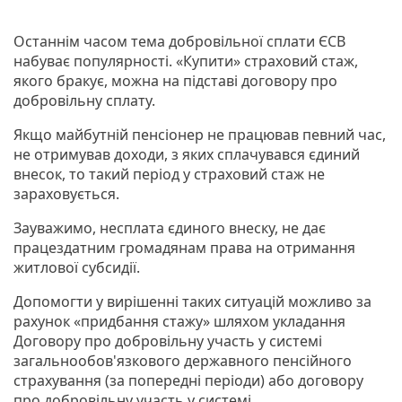
Останнім часом тема добровільної сплати ЄСВ
набуває популярності. «Купити» страховий стаж,
якого бракує, можна на підставі договору про
добровільну сплату.
Якщо майбутній пенсіонер не працював певний час,
не отримував доходи, з яких сплачувався єдиний
внесок, то такий період у страховий стаж не
зараховується.
Зауважимо, несплата єдиного внеску, не дає
працездатним громадянам права на отримання
житлової субсидії.
Допомогти у вирішенні таких ситуацій можливо за
рахунок «придбання стажу» шляхом укладання
Договору про добровільну участь у системі
загальнообов'язкового державного пенсійного
страхування (за попередні періоди) або договору
про добровільну участь у системі