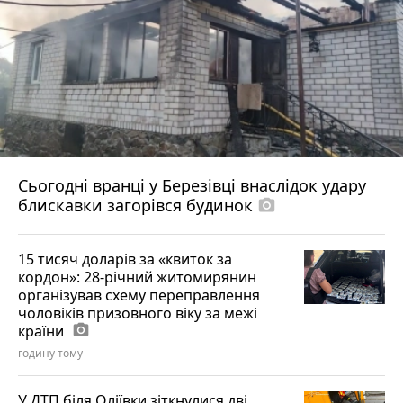
Сьогодні вранці у Березівці внаслідок удару
блискавки загорівся будинок
photo_camera
15 тисяч доларів за «квиток за
кордон»: 28-річний житомирянин
організував схему переправлення
чоловіків призовного віку за межі
країни
photo_camera
годину тому
У ДТП біля Оліївки зіткнулися дві