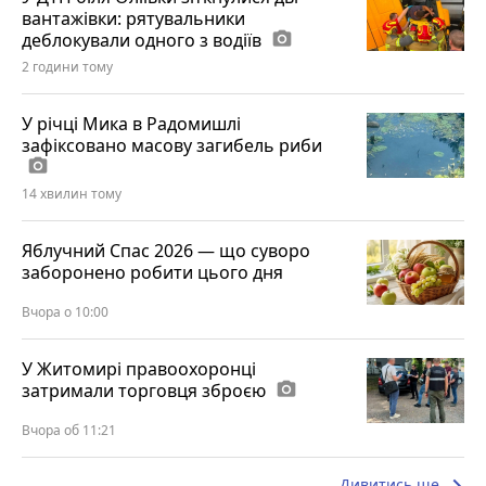
вантажівки: рятувальники
деблокували одного з водіїв
photo_camera
2 години тому
У річці Мика в Радомишлі
зафіксовано масову загибель риби
photo_camera
14 хвилин тому
Яблучний Спас 2026 — що суворо
заборонено робити цього дня
Вчора о 10:00
У Житомирі правоохоронці
затримали торговця зброєю
photo_camera
Вчора об 11:21
Дивитись ще