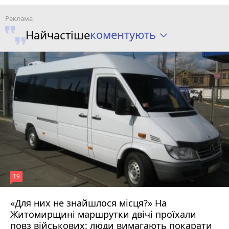
коментують
Найчастіше
19
«Для них не знайшлося місця?» На
Житомирщині маршрутки двічі проїхали
17 липня 2026 р.
повз військових: люди вимагають покарати