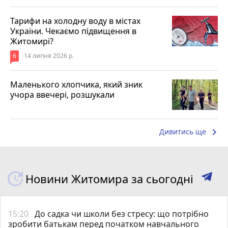
Тарифи на холодну воду в містах
України. Чекаємо підвищення в
Житомирі?
6
14 липня 2026 р.
Маленького хлопчика, який зник
учора ввечері, розшукали
keyboard_arrow_right
Дивитись ще
Новини Житомира за сьогодні
15:20
До садка чи школи без стресу: що потрібно
зробити батькам перед початком навчального