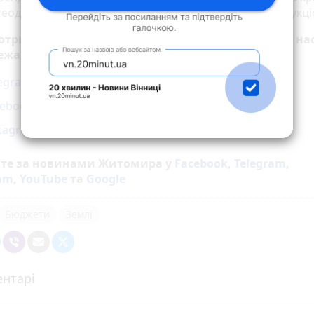
еодезії, картографії та кадастру у розділі «Земельні аукц
 отримувати новини першими – приєднуйтеся до нас
ежах
legram
cebook
stagram
йте за новинами Житомира у
Facebook
,
Telegram
,
ram
,
YouTube
та
Google
Бюджети
Землі
нтарі