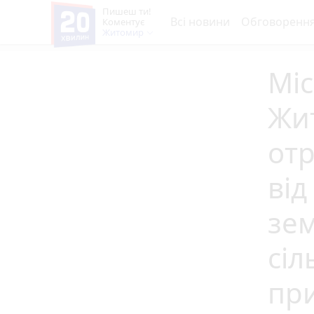
Пишеш ти!
Всі новини
Обговоренн
Коментує
Житомир
Мі
Жи
отр
від
зем
сіл
пр