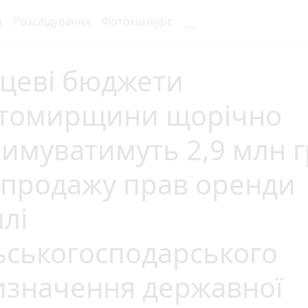
...
я
Розслідування
Фотоконкурс
сцеві бюджети
томирщини щорічно
имуватимуть 2,9 млн 
 продажу прав оренди
лі
ьськогосподарського
изначення державної