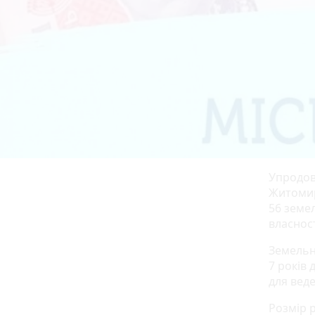
Упродов
Житомир
56 земе
власнос
Земельн
7 років
для вед
Розмір р