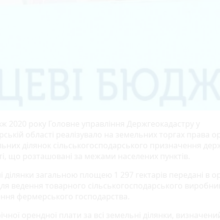
ж 2020 року Головне управління Держгеокадастру у
ській області реалізувало на земельних торгах права о
льних ділянок сільськогосподарського призначення дер
ті, що розташовані за межами населених пунктів.
і ділянки загальною площею 1 297 гектарів передані в о
 для ведення товарного сільськогосподарського виробни
ення фермерського господарства.
ічної орендної плати за всі земельні ділянки, визначени