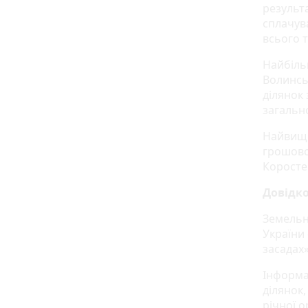
результа
сплачув
всього т
Найбіль
Волинсь
ділянок
загальн
Найвищі
грошово
Коросте
Довідко
Земельн
України
засадах»
Інформа
ділянок,
річної 