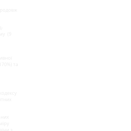
продовж
д-
му (9
ивної
170%) та
кодексу
нтних
ьних
міру
аїни з