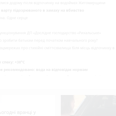
нулися додому після відпочинку на водоймах Житомирщини
д варту підозрюваного в замаху на вбивство
їна. Одне серце
нкціонування ДП «Дослідне господарство «Рихальське»
но зробити батькам перед початком навчального року?
оцмережах про стихійні сміттєзвалища біля місць відпочинку в
спеку: +38°C
не рекомендовано: вода на відповідає нормам
ріг пам'яті» об' єднав рідних загиблих Захисників і Захис
водія вантажівки - 21-річного житомирянина
ення ВЛК помер чоловік
photo_camera
 масову загибель риби
ьогодні вранці у
photo_camera
удару блискавки загорівся будинок