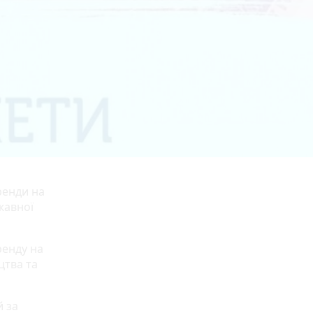
ренди на
жавної
ренду на
цтва та
й за