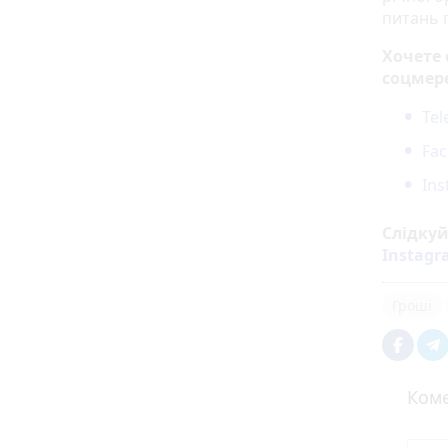
питань г
Хочете
соцмер
Te
Fa
In
Слідку
Instag
Гроші
Коме