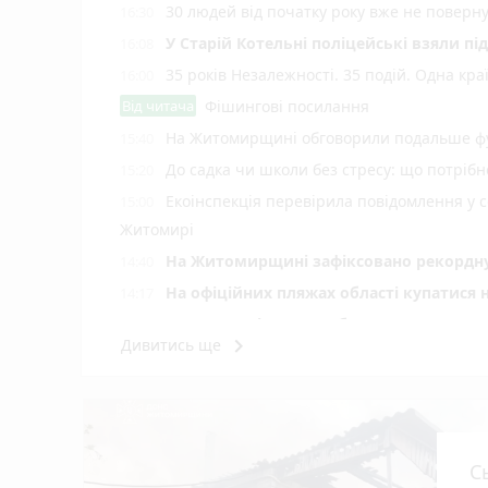
30 людей від початку року вже не повер
16:30
У Старій Котельні поліцейські взяли пі
16:08
35 років Незалежності. 35 подій. Одна кра
16:00
Від читача
Фішингові посилання
На Житомирщині обговорили подальше фу
15:40
До садка чи школи без стресу: що потріб
15:20
Екоінспекція перевірила повідомлення у с
15:00
Житомирі
Н️а Житомирщині зафіксовано рекордну 
14:40
На офіційних пляжах області купатися 
14:17
У Житомирі у свято Яблучного Спаса «Пи
14:00
keyboard_arrow_right
Дивитись ще
photo_camera
України
Подробиці ДТП біля Оліївки: травмовано 
12:55
У Коростенському ТЦК під час проходж
12:40
У річці Мика в Радомишлі зафіксовано
12:20
С
Сьогодні вранці у Березівці внаслідок 
12:00