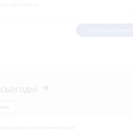
Опублікувати комент
сьогодні
ряни
ебує донорів з негативним резусом!