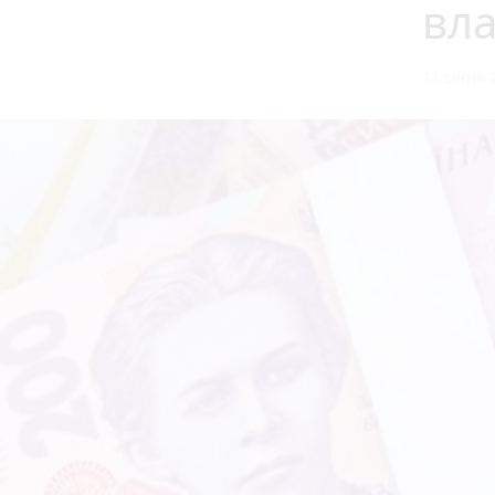
вла
11 січня 