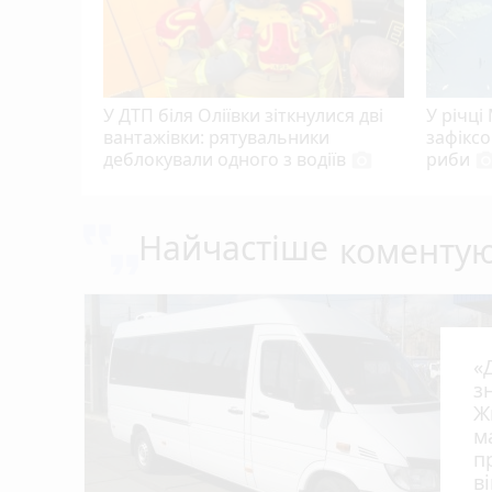
У ДТП біля Оліївки зіткнулися дві
У річці
вантажівки: рятувальники
зафікс
деблокували одного з водіїв
риби
photo_camera
photo_cam
Найчастіше
коменту
«
з
Ж
м
п
в