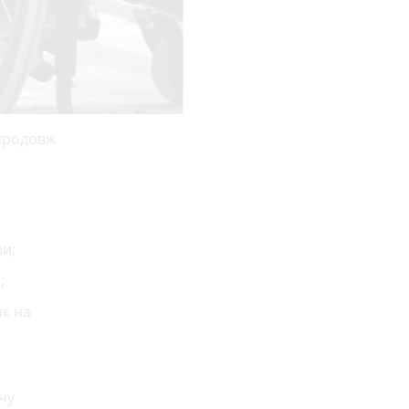
упродовж
ви;
;
ає на
чу