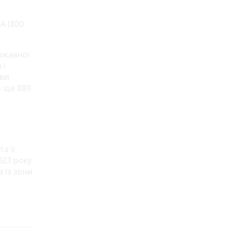
А (800
ржавної
 і
ави
о ще 889
а її
023 року
 із зони