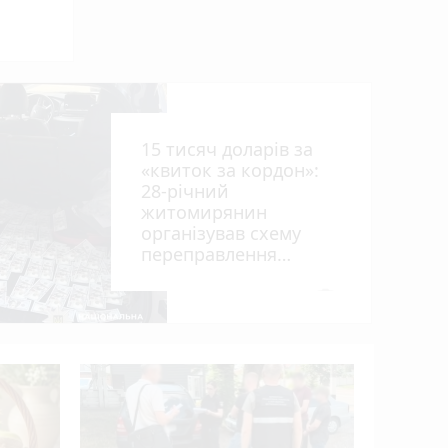
ниць
15 тисяч доларів за
«квиток за кордон»:
28-річний
житомирянин
організував схему
рії
переправлення
оків
чоловіків призовного
віку за межі країни
photo_camera
У ДТП біл
вантажів
деблокув