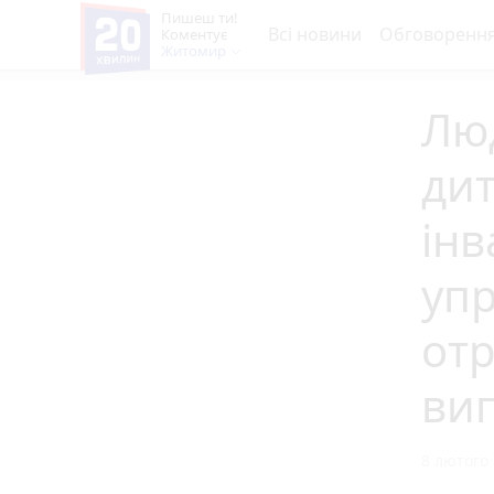
Пишеш ти!
Всі новини
Обговоренн
Коментує
Житомир
Люд
дит
інв
упр
отр
ви
8 лютого 