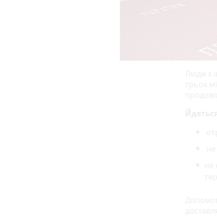
Люди з і
трьох мі
продово
Йдеться
отр
не 
не 
тер
Допомог
доставл