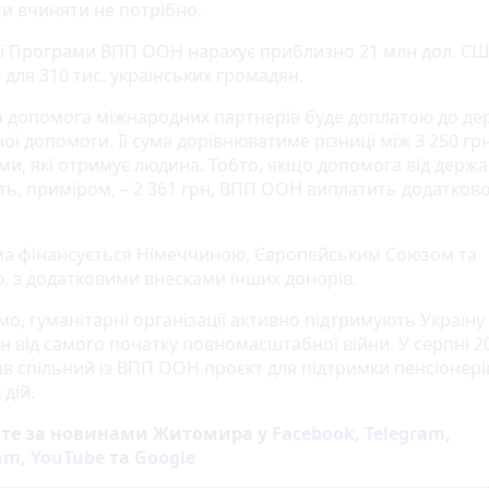
и вчиняти не потрібно.
дії Програми ВПП ООН нарахує приблизно 21 млн дол. СШ
 для 310 тис. українських громадян.
 допомога міжнародних партнерів буде доплатою до де
ої допомоги. Її сума дорівнюватиме різниці між 3 250 грн
ми, які отримує людина. Тобто, якщо допомога від держ
ть, приміром, – 2 361 грн, ВПП ООН виплатить додатков
а фінансується Німеччиною, Європейським Союзом та
, з додатковими внесками інших донорів.
о, гуманітарні організації активно підтримують Україну т
н від самого початку повномасштабної війни. У серпні 2
ав спільний із ВПП ООН проєкт для підтримки пенсіонерів
дій.
йте за новинами Житомира у
Facebook
,
Telegram
,
ram
,
YouTube
та
Google