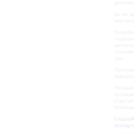
допомог
За час 
млн грн)
Грошова
соціальн
виплата
станови
грн.
Програм
Швецією
Нагадаєм
громадя
стартув
бойових 
Слідку
Instag