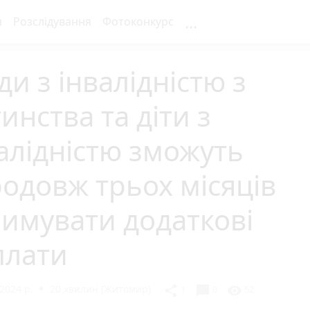
...
я
Розслідування
Фотоконкурс
и з інвалідністю з
инства та діти з
алідністю зможуть
одовж трьох місяців
имувати додаткові
плати
2024 р.
20 хвилин (Житомир)
chat_bubble
share
visibility
1
0
52