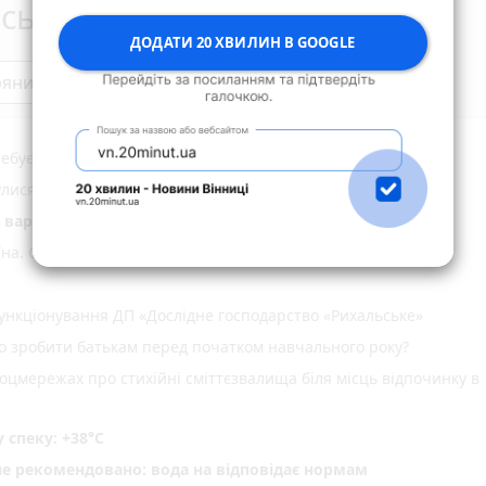
сьогодні
ДОДАТИ 20 ХВИЛИН В GOOGLE
ряни
ебує донорів з негативним резусом!
нулися додому після відпочинку на водоймах Житомирщини
д варту підозрюваного в замаху на вбивство
їна. Одне серце
нкціонування ДП «Дослідне господарство «Рихальське»
но зробити батькам перед початком навчального року?
оцмережах про стихійні сміттєзвалища біля місць відпочинку в
спеку: +38°C
не рекомендовано: вода на відповідає нормам