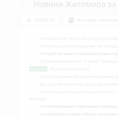
Новини Житомира за 
COVID-19
Житомир і житоми
Житомирський обласний центр крові потр
17:55
30 людей від початку року вже не повер
16:30
У Старій Котельні поліцейські взяли пі
16:08
35 років Незалежності. 35 подій. Одна кра
16:00
Від читача
Фішингові посилання
На Житомирщині обговорили подальше фу
15:40
До садка чи школи без стресу: що потріб
15:20
Екоінспекція перевірила повідомлення у с
15:00
Житомирі
Н️а Житомирщині зафіксовано рекордну 
14:40
На офіційних пляжах області купатися 
14:17