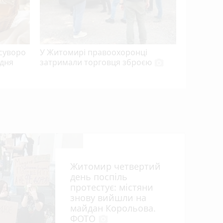
суворо
У Житомирі правоохоронці
 дня
затримали торговця зброєю
photo_camera
Житомир четвертий
день поспіль
протестує: містяни
знову вийшли на
майдан Корольова.
ФОТО
photo_camera