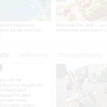
 Мика в Радомишлі
Яблучний Спас 2026 — що 
овано масову загибель
заборонено робити цього
era
ють
читають
поширюють
Для них не
найшлося місця?» На
итомирщині
аршрутки двічі
роїхали повз
ійськових: люди