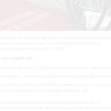
нвалідністю з дитинства та діти з інвалідністю зможуть 
сяців отримувати додаткові виплати від Всесвітньої
льчої програми ООН (ВПП ООН)
 про людей, які:
имують менш як 3 250 грн соціальних виплат від держа
отримують допомогу від інших міжнародних організацій
отримують виплати для ВПО (за винятком тих, хто мешк
иторіях активних або можливих бойових дій).
а нараховуватиметься на банківські рахунки або ж
ятиметься Укрпоштою. Жодних додаткових дій отримува