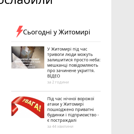
Сьогодні у Житомирі
У Житомирі під час
тривоги люди можуть
залишитися просто неба:
мешканці повідомляють
про зачинене укриття.
ВІДЕО
за 2 години
Під час нічної ворожої
атаки у Житомирі
пошкоджено приватні
будинки і підприємство -
є постраждалі
за 44 хвилини