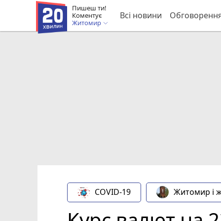
Пишеш ти!
Всі новини
Обговоренн
Коментує
Житомир
COVID-19
Житомир і 
Курс валют на 