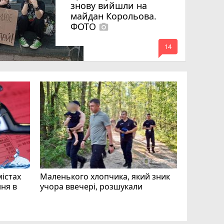
знову вийшли на
майдан Корольова.
ФОТО
photo_camera
mode_comment
14
«Затриман
Житомир
відео си
чоловіка
ВІДЕО
play_circle_filled
mode_comment
11
містах
Маленького хлопчика, який зник
ня в
учора ввечері, розшукали