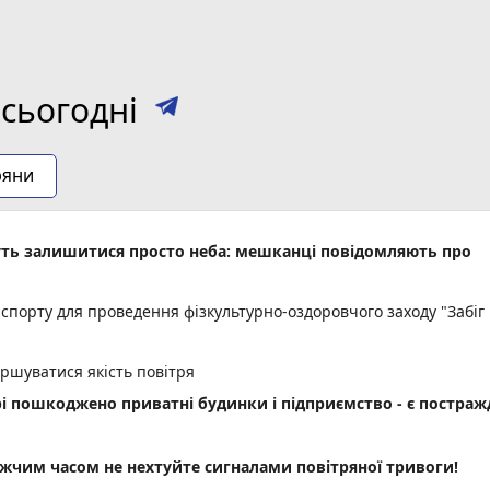
сьогодні
ряни
уть залишитися просто неба: мешканці повідомляють про
спорту для проведення фізкультурно-оздоровчого заходу "Забіг
іршуватися якість повітря
рі пошкоджено приватні будинки і підприємство - є постраж
им часом не нехтуйте сигналами повітряної тривоги!