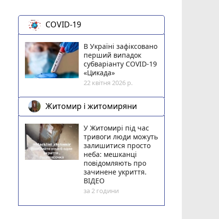
COVID-19
В Україні зафіксовано
перший випадок
субваріанту COVID-19
«Цикада»
22 квітня 2026 р.
Житомир і житомиряни
У Житомирі під час
тривоги люди можуть
залишитися просто
неба: мешканці
повідомляють про
зачинене укриття.
ВІДЕО
за 2 години