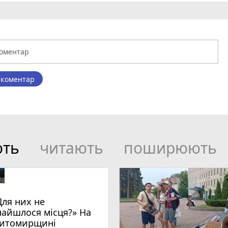
 коментар
ють
читають
поширюють
Для них не
найшлося місця?» На
итомирщині