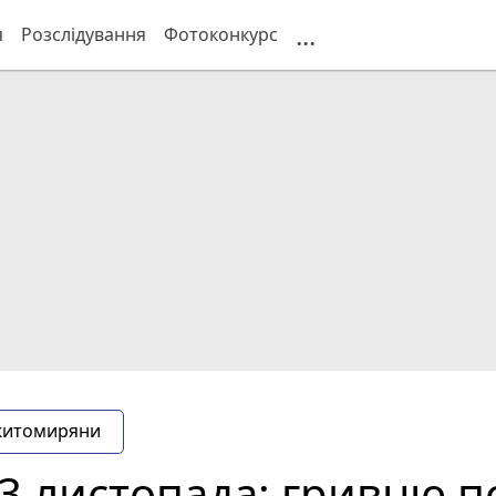
...
я
Розслідування
Фотоконкурс
житомиряни
23 листопада: гривню 