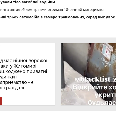
ували тіло загиблої водійки
енні з автомобілем травми отримав 18-річний мотоцикліст
енні трьох автомобілів семеро травмованих, серед них двоє 
 збільшити виплати
деталі нового законопроєкту
ми: жителька Звягельщини потрапила на гачок шахраїв
ід час нічної ворожої
таки у Житомирі
ошкоджено приватні
удинки і
ідприємство - є
остраждалі