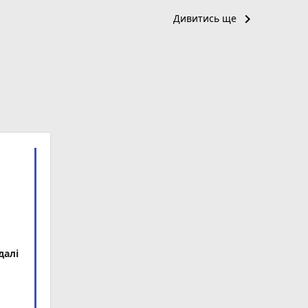
keyboard_arrow_right
Дивитись ще
далі