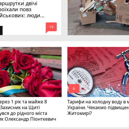
аршрутки двічі
роїхали повз
ійськових: люди
имагають покарати
mode_comment
инних
19
mode_comment
6
рез 1 рік та майже 8
Тарифи на холодну воду в 
 Захисник на Щиті
України. Чекаємо підвищен
вся до рідного міста
Житомирі?
ик Олександр Піонткевич