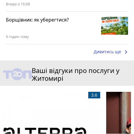
Вчора о 16:08
Борщівник: як уберегтися?
6 годин тому
keyboard_arrow_right
Дивитись ще
Ваші відгуки про послуги у
Житомирі
3.6