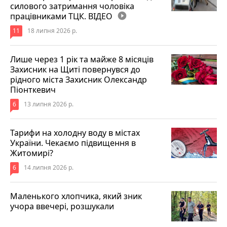
силового затримання чоловіка
працівниками ТЦК. ВІДЕО
play_circle_filled
11
18 липня 2026 р.
Лише через 1 рік та майже 8 місяців
Захисник на Щиті повернувся до
рідного міста Захисник Олександр
Піонткевич
6
13 липня 2026 р.
Тарифи на холодну воду в містах
України. Чекаємо підвищення в
Житомирі?
6
14 липня 2026 р.
Маленького хлопчика, який зник
учора ввечері, розшукали