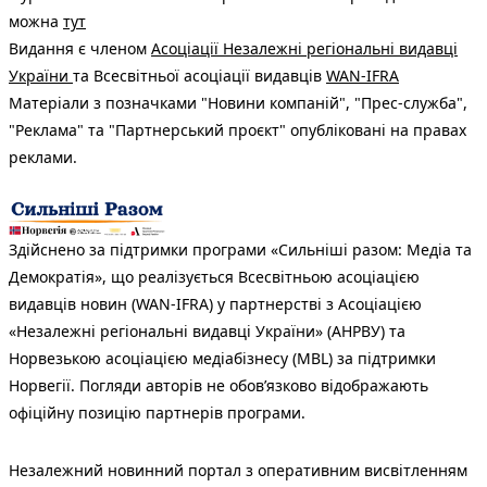
можна
тут
Видання є членом
Асоціації Незалежні регіональні видавці
України
та Всесвітньої асоціації видавців
WAN-IFRA
Матеріали з позначками "Новини компаній", "Прес-служба",
"Реклама" та "Партнерський проєкт" опубліковані на правах
реклами.
Здійснено за підтримки програми «Сильніші разом: Медіа та
Демократія», що реалізується Всесвітньою асоціацією
видавців новин (WAN-IFRA) у партнерстві з Асоціацією
«Незалежні регіональні видавці України» (АНРВУ) та
Норвезькою асоціацією медіабізнесу (MBL) за підтримки
Норвегії. Погляди авторів не обов’язково відображають
офіційну позицію партнерів програми.
Незалежний новинний портал з оперативним висвітленням