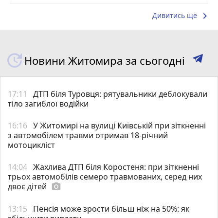
keyboard_arrow_right
Дивитись ще
Новини Житомира за сьогодні
17:11
ДТП біля Туровця: рятувальники деблокували
тіло загиблої водійки
16:16
У Житомирі на вулиці Київській при зіткненні
з автомобілем травми отримав 18-річний
мотоцикліст
14:04
Жахлива ДТП біля Коростеня: при зіткненні
трьох автомобілів семеро травмованих, серед них
двоє дітей
photo_camera
13:15
Пенсія може зрости більш ніж на 50%: як