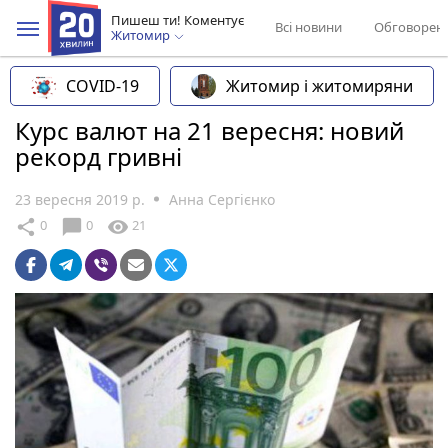
Пишеш ти! Коментує
Всі новини
Обговорен
Житомир
COVID-19
Житомир і житомиряни
Курс валют на 21 вересня: новий
рекорд гривні
23 вересня 2019 р.
Анна Сергієнко
chat_bubble
share
visibility
0
0
21