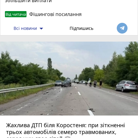
збільшити виплати
Фішингові посилання
Від читача
Всі новини
Підпишись
Жахлива ДТП біля Коростеня: при зіткненні
трьох автомобілів семеро травмованих,