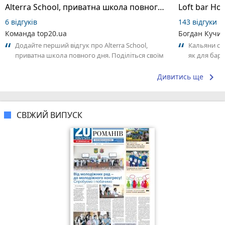
Alterra School, приватна школа повного дня
Loft bar Ho
6 відгуків
143 відгуки
Команда top20.ua
Богдан Кучи
Додайте перший відгук про Alterra School,
Кальяни сма
приватна школа повного дня. Поділіться своїм
як для бару
досвідом – що Вам сподобалось, а...
що я куштув
keyboard_arrow_right
Дивитись ще
СВІЖИЙ ВИПУСК