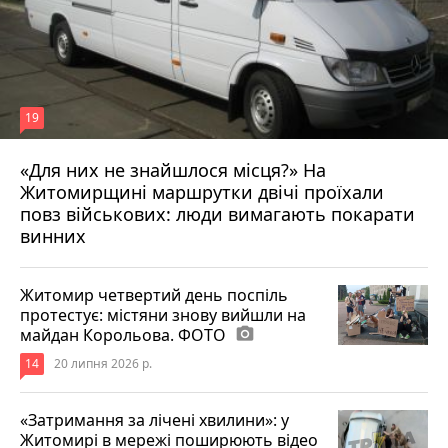
19
«Для них не знайшлося місця?» На
Житомирщині маршрутки двічі проїхали
17 липня 2026 р.
повз військових: люди вимагають покарати
винних
Житомир четвертий день поспіль
протестує: містяни знову вийшли на
майдан Корольова. ФОТО
photo_camera
14
20 липня 2026 р.
«Затримання за лічені хвилини»: у
Житомирі в мережі поширюють відео