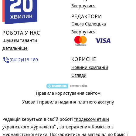
Звернутися
РЕДАКТОРИ
Ольга Сідлецька
Звернутися
РОБОТА У НАС
Шукаєм таланти
Детальніше
КОРИСНЕ
phone_in_talk
(0412)418-189
Новини компаній
Огляди
Правила користування сайтом
Умови і правила надання платного доступу
Редакція керується в своїй роботі
"Кодексом етики
українського журналіста"
, затвердженим Комісією з
журналістської етики. Поскаржитись на матеріал до Комісії