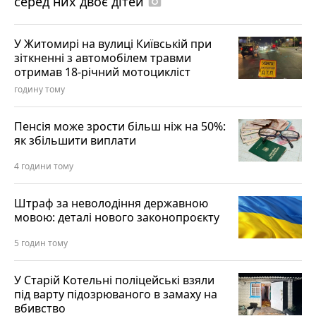
серед них двоє дітей
photo_camera
У Житомирі на вулиці Київській при
зіткненні з автомобілем травми
отримав 18-річний мотоцикліст
годину тому
Пенсія може зрости більш ніж на 50%:
як збільшити виплати
4 години тому
Штраф за неволодіння державною
мовою: деталі нового законопроєкту
5 годин тому
У Старій Котельні поліцейські взяли
під варту підозрюваного в замаху на
вбивство