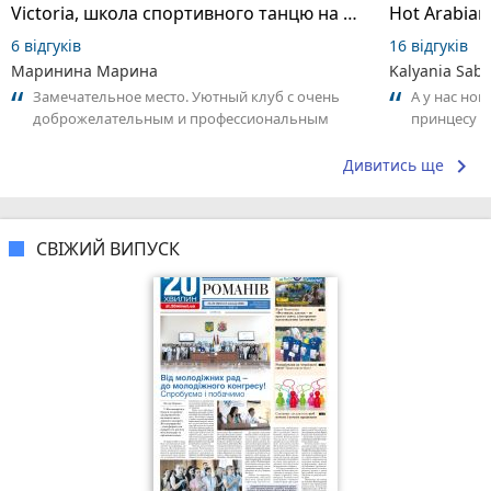
Victoria, школа спортивного танцю на пілоні
6 відгуків
16 відгуків
Маринина Марина
Kalyania Sabe
Замечательное место. Уютный клуб с очень
А у нас нов
доброжелательным и профессиональным
принцесу т
коллективом.
keyboard_arrow_right
Дивитись ще
СВІЖИЙ ВИПУСК