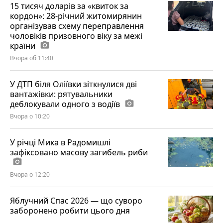
15 тисяч доларів за «квиток за
кордон»: 28-річний житомирянин
організував схему переправлення
чоловіків призовного віку за межі
країни
photo_camera
Вчора об 11:40
У ДТП біля Оліївки зіткнулися дві
вантажівки: рятувальники
деблокували одного з водіїв
photo_camera
Вчора о 10:20
У річці Мика в Радомишлі
зафіксовано масову загибель риби
photo_camera
Вчора о 12:20
Яблучний Спас 2026 — що суворо
заборонено робити цього дня