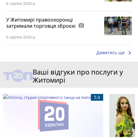
6 серпня 2026 р.
У Житомирі правоохоронці
затримали торговця зброєю
photo_camera
6 серпня 2026 р.
keyboard_arrow_right
Дивитись ще
Ваші відгуки про послуги у
Житомирі
5.0