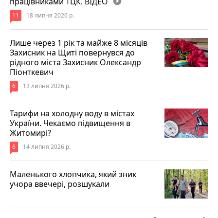
працівниками ТЦК. ВІДЕО
play_circle_filled
11
18 липня 2026 р.
Лише через 1 рік та майже 8 місяців
Захисник на Щиті повернувся до
рідного міста Захисник Олександр
Піонткевич
6
13 липня 2026 р.
Тарифи на холодну воду в містах
України. Чекаємо підвищення в
Житомирі?
6
14 липня 2026 р.
Маленького хлопчика, який зник
учора ввечері, розшукали