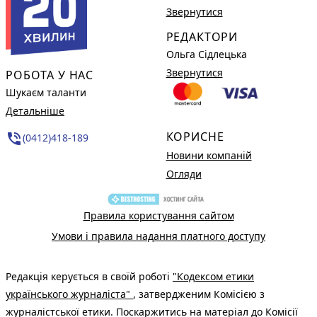
Звернутися
РЕДАКТОРИ
Ольга Сідлецька
Звернутися
РОБОТА У НАС
Шукаєм таланти
Детальніше
КОРИСНЕ
phone_in_talk
(0412)418-189
Новини компаній
Огляди
Правила користування сайтом
Умови і правила надання платного доступу
Редакція керується в своїй роботі
"Кодексом етики
українського журналіста"
, затвердженим Комісією з
журналістської етики. Поскаржитись на матеріал до Комісії