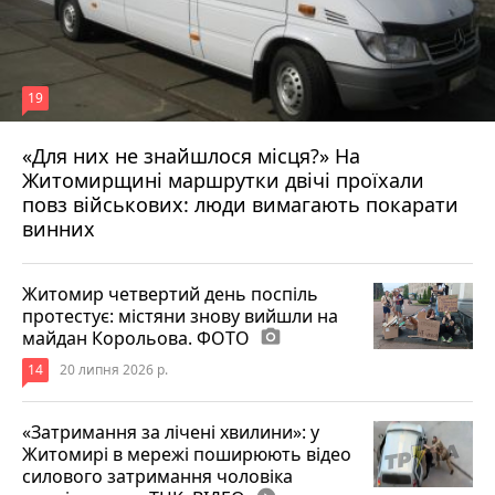
19
«Для них не знайшлося місця?» На
Житомирщині маршрутки двічі проїхали
17 липня 2026 р.
повз військових: люди вимагають покарати
винних
Житомир четвертий день поспіль
протестує: містяни знову вийшли на
майдан Корольова. ФОТО
photo_camera
14
20 липня 2026 р.
«Затримання за лічені хвилини»: у
Житомирі в мережі поширюють відео
силового затримання чоловіка