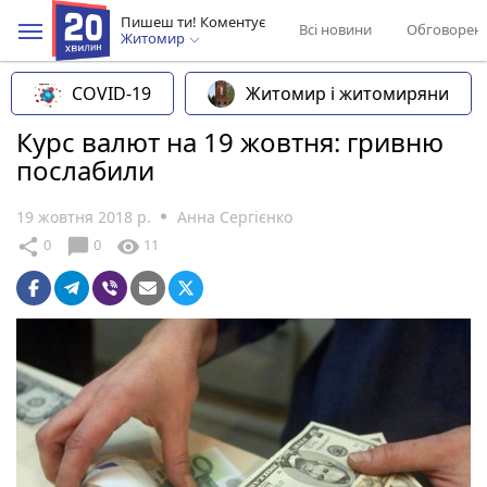
Пишеш ти! Коментує
Всі новини
Обговорен
Житомир
COVID-19
Житомир і житомиряни
Курс валют на 19 жовтня: гривню
послабили
19 жовтня 2018 р.
Анна Сергієнко
chat_bubble
share
visibility
0
0
11