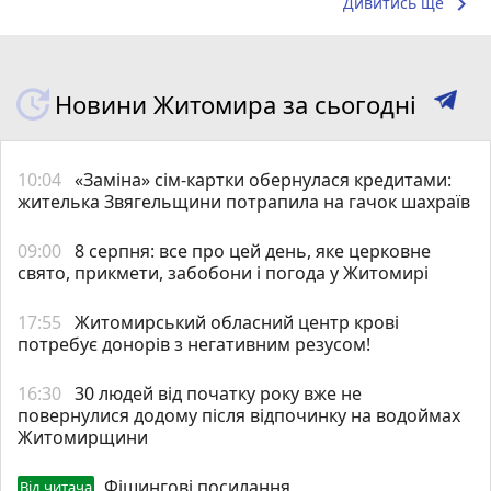
keyboard_arrow_right
Дивитись ще
Новини Житомира за сьогодні
10:04
«Заміна» сім-картки обернулася кредитами:
жителька Звягельщини потрапила на гачок шахраїв
09:00
8 серпня: все про цей день, яке церковне
свято, прикмети, забобони і погода у Житомирі
17:55
Житомирський обласний центр крові
потребує донорів з негативним резусом!
16:30
30 людей від початку року вже не
повернулися додому після відпочинку на водоймах
Житомирщини
Фішингові посилання
Від читача