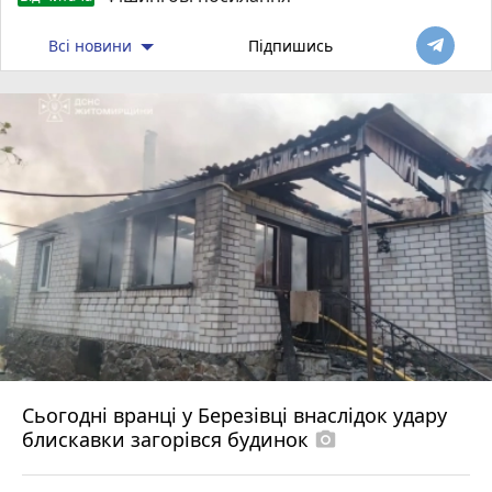
Всі новини
Підпишись
Сьогодні вранці у Березівці внаслідок удару
блискавки загорівся будинок
photo_camera