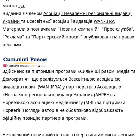
можна
тут
Видання є членом
Асоціації Незалежні регіональні видавці
України
та Всесвітньої асоціації видавців
WAN-IFRA
Матеріали з позначками "Новини компаній", "Прес-служба",
"Реклама" та "Партнерський проєкт" опубліковані на правах
реклами.
Здійснено за підтримки програми «Сильніші разом: Медіа та
Демократія», що реалізується Всесвітньою асоціацією
видавців новин (WAN-IFRA) у партнерстві з Асоціацією
«Незалежні регіональні видавці України» (АНРВУ) та
Норвезькою асоціацією медіабізнесу (MBL) за підтримки
Норвегії. Погляди авторів не обов’язково відображають
офіційну позицію партнерів програми.
Незалежний новинний портал з оперативним висвітленням