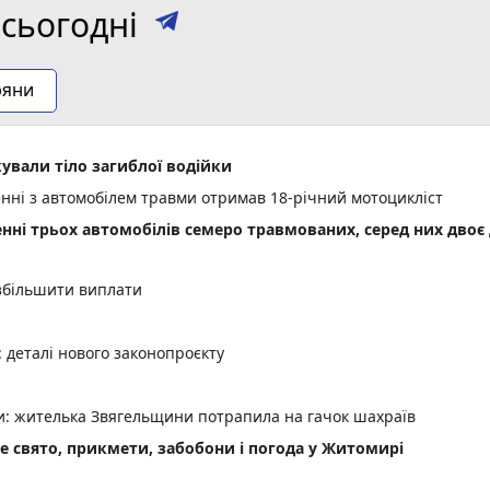
сьогодні
ряни
ували тіло загиблої водійки
енні з автомобілем травми отримав 18-річний мотоцикліст
енні трьох автомобілів семеро травмованих, серед них двоє 
 збільшити виплати
деталі нового законопроєкту
ми: жителька Звягельщини потрапила на гачок шахраїв
не свято, прикмети, забобони і погода у Житомирі