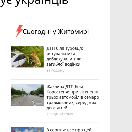
Сьогодні у Житомирі
ДТП біля Туровця:
рятувальники
деблокували тіло
загиблої водійки
за годину
Жахлива ДТП біля
Коростеня: при зіткненні
трьох автомобілів семеро
травмованих, серед них
двоє дітей
2 години тому
8 серпня: все про цей