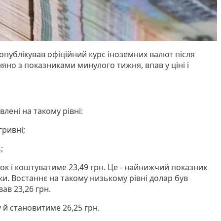
опублікував офіційний курс іноземних валют після
няно з показниками минулого тижня, впав у ціні і
лені на такому рівні:
гривні;
;
ок і коштуватиме 23,49 грн. Це - найнижчий показник
и. Востаннє на такому низькому рівні долар був
вав 23,26 грн.
 й становитиме 26,25 грн.