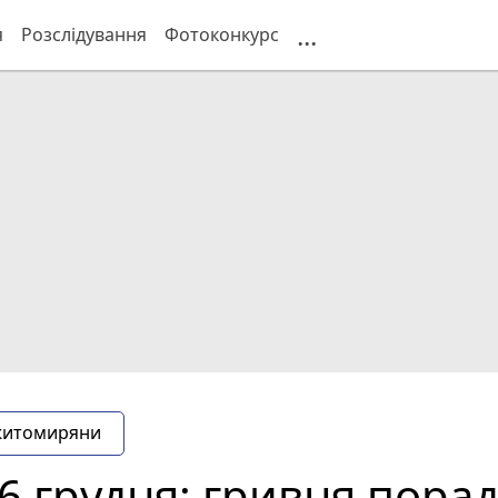
...
я
Розслідування
Фотоконкурс
житомиряни
6 грудня: гривня порад