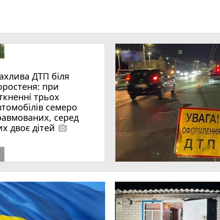
ахлива ДТП біля
оростеня: при
іткненні трьох
втомобілів семеро
равмованих, серед
их двоє дітей
photo_camera