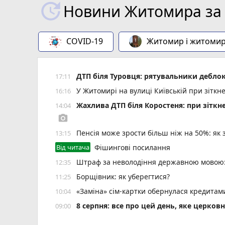
Новини Житомира за 
COVID-19
Житомир і житоми
ДТП біля Туровця: рятувальники деблок
17:11
У Житомирі на вулиці Київській при зіткн
16:16
Жахлива ДТП біля Коростеня: при зіткн
14:04
photo_camera
Пенсія може зрости більш ніж на 50%: як
13:15
Від читача
Фішингові посилання
Штраф за неволодіння державною мовою: 
12:35
Борщівник: як уберегтися?
11:25
«Заміна» сім-картки обернулася кредита
10:04
8 серпня: все про цей день, яке церков
09:00