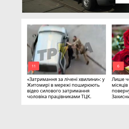
в
ий зник
и
mode_comment
mode_comment
11
6
«Затримання за лічені хвилини»: у
Лише че
Житомирі в мережі поширюють
місяців
відео силового затримання
поверну
чоловіка працівниками ТЦК.
Захисн
ВІДЕО
play_circle_filled