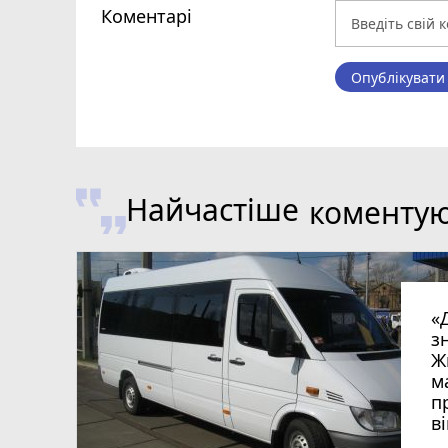
Коментарі
Опублікувати
Найчастіше
коменту
«
з
Ж
м
п
в
в