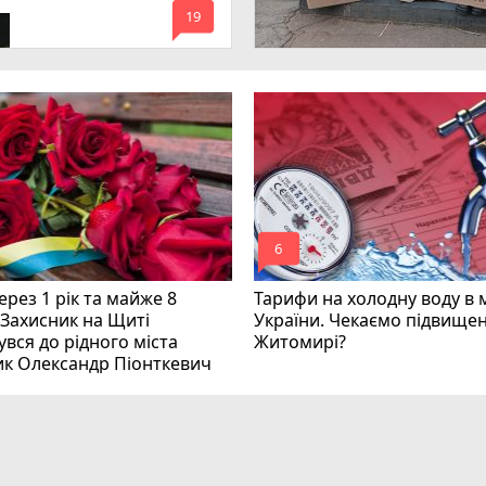
mode_comment
инних
19
mode_comment
6
рез 1 рік та майже 8
Тарифи на холодну воду в 
 Захисник на Щиті
України. Чекаємо підвищен
вся до рідного міста
Житомирі?
ик Олександр Піонткевич