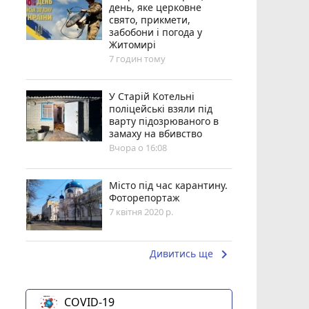
день, яке церковне
свято, прикмети,
забобони і погода у
Житомирі
7 годин тому
У Старій Котельні
поліцейські взяли під
варту підозрюваного в
замаху на вбивство
Вчора о 16:08
Місто під час карантину.
Фоторепортаж
7 квітня 2020 р.
keyboard_arrow_right
Дивитись ще
COVID-19