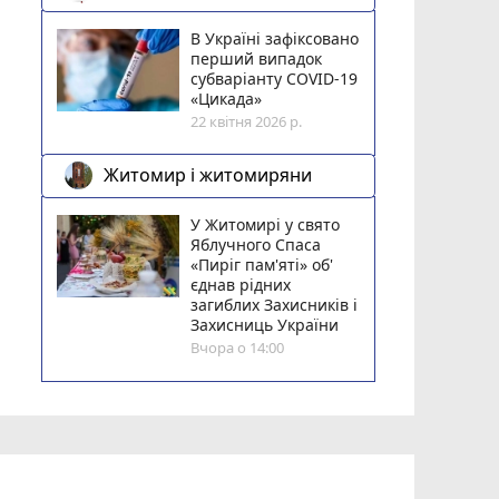
В Україні зафіксовано
перший випадок
субваріанту COVID-19
«Цикада»
22 квітня 2026 р.
Житомир і житомиряни
У Житомирі у свято
Яблучного Спаса
«Пиріг пам'яті» об'
єднав рідних
загиблих Захисників і
Захисниць України
Вчора о 14:00