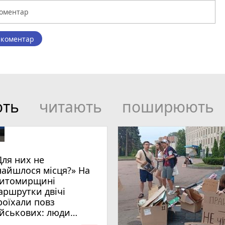
 коментар
ють
читають
поширюють
Для них не
найшлося місця?» На
итомирщині
аршрутки двічі
роїхали повз
ійськових: люди
имагають покарати