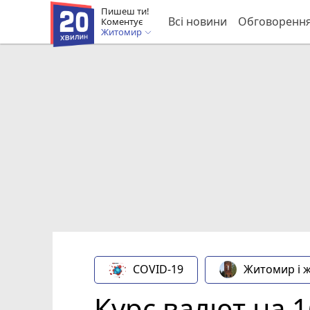
Пишеш ти!
Всі новини
Обговоренн
Коментує
Житомир
COVID-19
Житомир і 
Курс валют на 1