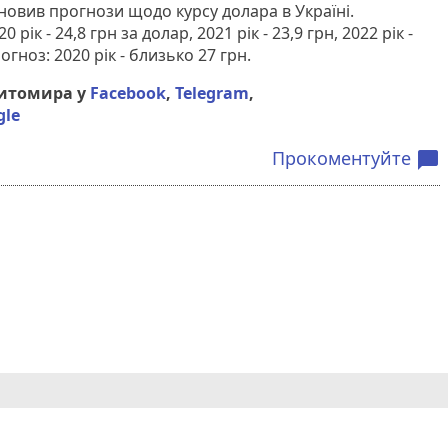
новив прогнози щодо курсу долара в Україні.
рік - 24,8 грн за долар, 2021 рік - 23,9 грн, 2022 рік -
гноз: 2020 рік - близько 27 грн.
Житомира у
Facebook
,
Telegram
,
gle
Прокоментуйте
chat_bubble