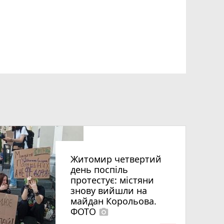
Житомир четвертий
день поспіль
протестує: містяни
знову вийшли на
майдан Корольова.
ФОТО
photo_camera