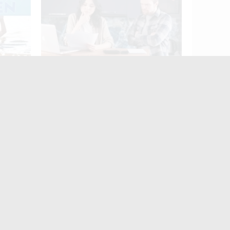
FEST»
Ми й так сім'я: чи справді
авання
реєстрація шлюбу нічого не
 OPEN»
змінює
Житомир четвертий
день поспіль
протестує: містяни