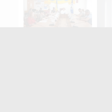
У Житомирі відбудеться родинний
Привлас
фестиваль «Полісся. Вареник
привод
FEST»
засудже
жителя
Найчастіше
коменту
«
з
Ж