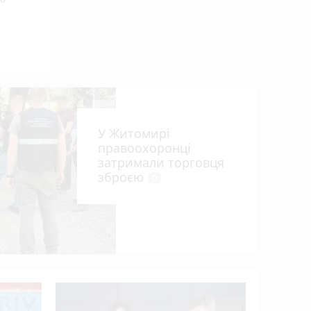
У Житомирі
правоохоронці
затримали торговця
зброєю
photo_camera
що
У Житоми
фестивал