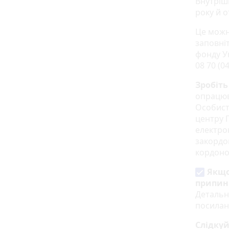
Внутріш
року й 
Це можн
заповні
фонду У
08 70 (04
Зробіть
опрацюв
Особист
центру 
електро
закордо
кордоно
Якщо
припин
Детальні
посила
Слідку