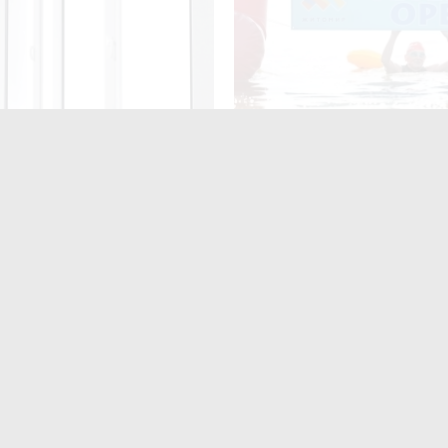
нив 72 тис. грн під
У Житомирі 15–16 серпня
ом встановлення вікон –
відбудеться XI турнір із пл
но до 2 років ув’язнення
на відкритій воді «TETERIV
 Житомира
ють
читають
поширюють
Для них не
найшлося місця?» На
итомирщині