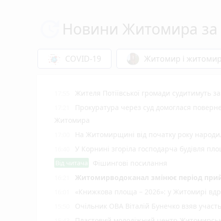
Новини Житомира за 
COVID-19
Житомир і житоми
Жителя Потіївської громади судитимуть з
17:55
Прокуратура через суд домоглася повернен
17:21
Житомира
На Житомирщині від початку року народил
17:00
У Корнині згоріла господарча будівля пло
16:40
Від читача
Фішингові посилання
Житомирводоканал змінює період прий
16:21
«Книжкова площа – 2026»: у Житомирі вдр
16:01
Очільник ОВА Віталій Бунечко взяв участ
15:50
Пластовий молодіжний центр Житомирської
15:43