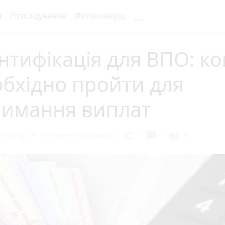
...
я
Розслідування
Фотоконкурс
нтифікація для ВПО: к
бхідно пройти для
римання виплат
 2024 р.
20 хвилин (Житомир)
chat_bubble
share
visibility
1
0
34