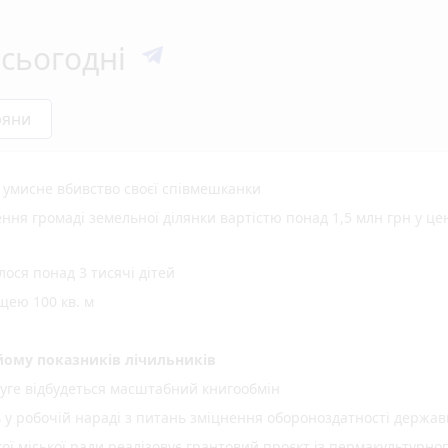
сьогодні
ряни
а умисне вбивство своєї співмешканки
ня громаді земельної ділянки вартістю понад 1,5 млн грн у це
ося понад 3 тисячі дітей
щею 100 кв. м
ому показників лічильників
уге відбудеться масштабний книгообмін
ь у робочій нараді з питань зміцнення обороноздатності держав
 міської ради реалізовує грантовий проєкт із пермакультурно