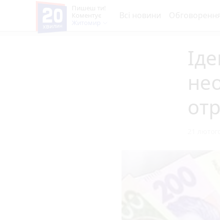
Пишеш ти!
Всі новини
Обговоренн
Коментує
Житомир
Іде
нео
от
21 лютого