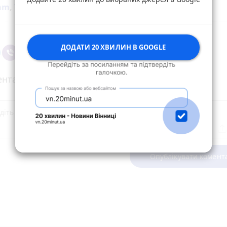
ram
,
YouTube
та
Google
ДОДАТИ 20 ХВИЛИН В GOOGLE
нтарі
Опублікувати комент