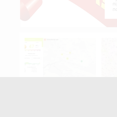
п
п
щини!
хтуйте
ивоги!
Після нічної атаки в Житомирі
Сьогод
почала погіршуватися якість
рух тр
повітря
фізкул
"Забіг