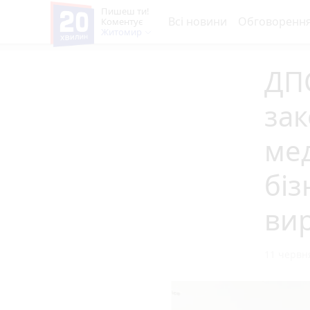
Пишеш ти!
Всі новини
Обговоренн
Коментує
Житомир
ДП
зак
мед
біз
вир
11 червня