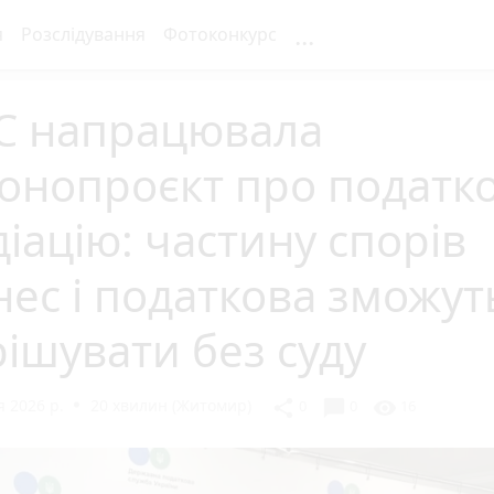
...
я
Розслідування
Фотоконкурс
С напрацювала
онопроєкт про податк
іацію: частину спорів
нес і податкова зможут
ішувати без суду
 2026 р.
20 хвилин (Житомир)
chat_bubble
share
visibility
0
0
16