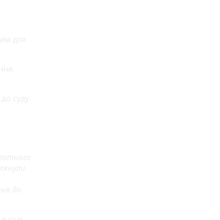
ним для
ення
 до суду
ілотного
глянули
ння до
в суді,