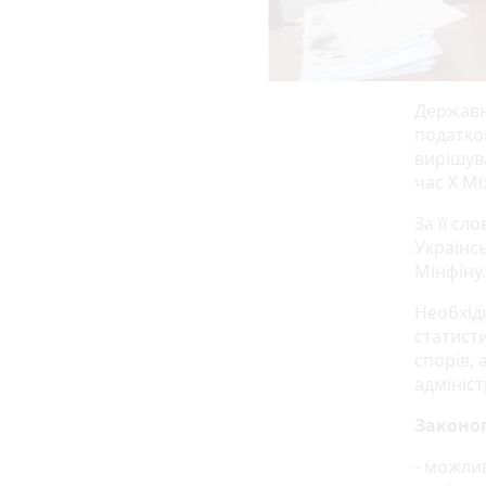
Державн
податков
вирішува
час X М
За її с
Українсь
Мінфіну
Необхід
статисти
спорів, 
адмініс
Законоп
- можли