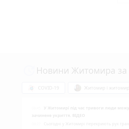
Новини Житомира за 
COVID-19
Житомир і житоми
У Житомирі під час тривоги люди мож
08:45
зачинене укриття. ВІДЕО
Сьогодні у Житомирі перекриють рух тран
08:27