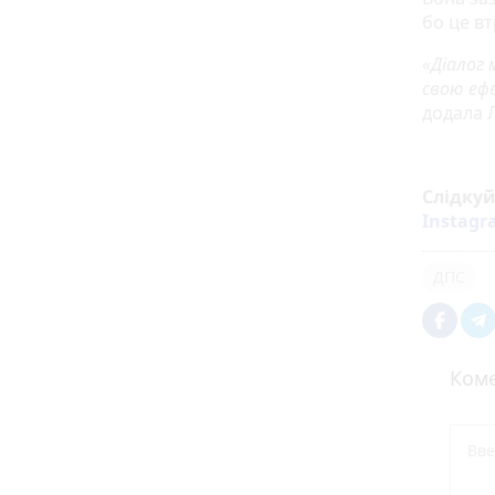
бо це вт
«Діалог 
свою еф
додала 
Слідку
Instag
ДПС
Коме