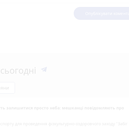
Опублікувати комент
сьогодні
ряни
уть залишитися просто неба: мешканці повідомляють про
спорту для проведення фізкультурно-оздоровчого заходу "Забіг