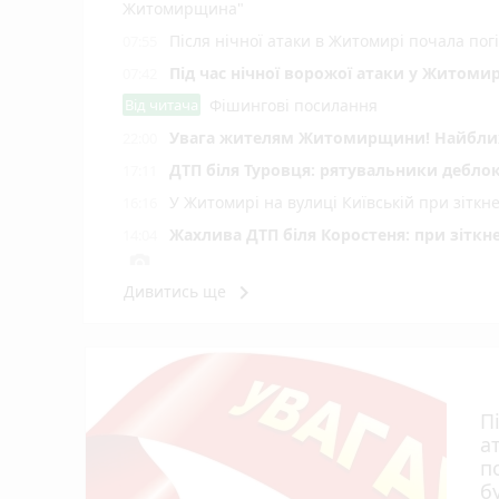
Житомирщина"
Після нічної атаки в Житомирі почала пог
07:55
Під час нічної ворожої атаки у Житоми
07:42
Від читача
Фішингові посилання
Увага жителям Житомирщини! Найближч
22:00
ДТП біля Туровця: рятувальники деблок
17:11
У Житомирі на вулиці Київській при зіткн
16:16
Жахлива ДТП біля Коростеня: при зіткн
14:04
photo_camera
keyboard_arrow_right
Дивитись ще
Пенсія може зрости більш ніж на 50%: як
13:15
Штраф за неволодіння державною мовою: 
12:35
П
а
п
б