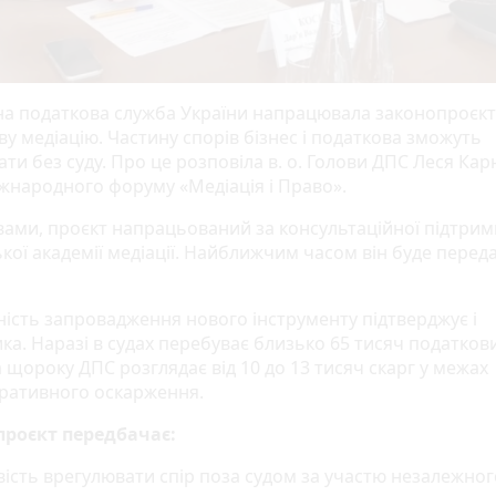
а податкова служба України напрацювала законопроєкт
у медіацію. Частину спорів бізнес і податкова зможуть
ти без суду. Про це розповіла в. о. Голови ДПС Леся Кар
іжнародного форуму «Медіація і Право».
ловами, проєкт напрацьований за консультаційної підтрим
кої академії медіації. Найближчим часом він буде перед
.
ність запровадження нового інструменту підтверджує і
ка. Наразі в судах перебуває близько 65 тисяч податков
а щороку ДПС розглядає від 10 до 13 тисяч скарг у межах
тративного оскарження.
роєкт передбачає:
вість врегулювати спір поза судом за участю незалежног