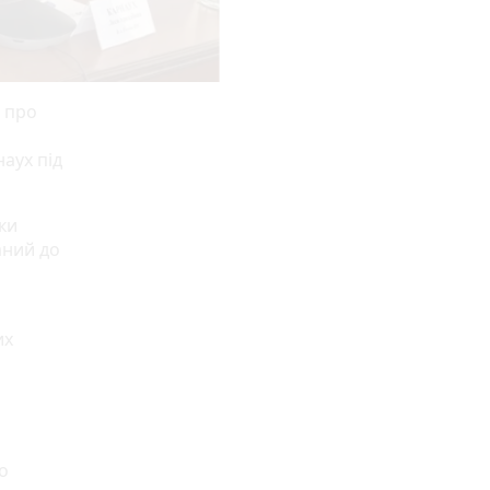
 про
наух під
ки
аний до
их
о