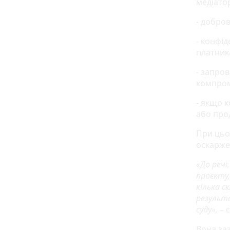
медіато
- добров
- конфі
платника
- запро
компром
- якщо 
або про
При цьо
оскарже
«До речі
проєкту,
кілька с
результ
суду»,
– 
Вона заз