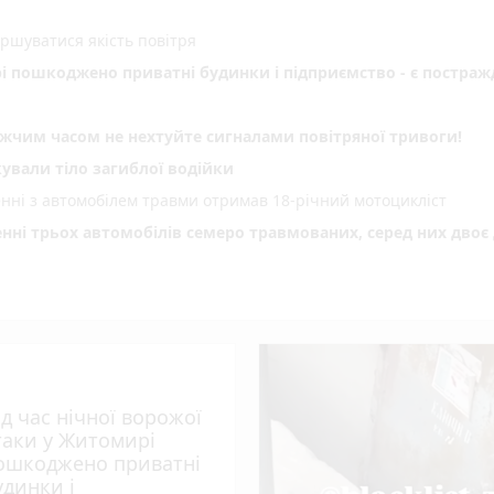
іршуватися якість повітря
рі пошкоджено приватні будинки і підприємство - є постраж
им часом не нехтуйте сигналами повітряної тривоги!
ували тіло загиблої водійки
енні з автомобілем травми отримав 18-річний мотоцикліст
енні трьох автомобілів семеро травмованих, серед них двоє 
 збільшити виплати
деталі нового законопроєкту
ід час нічної ворожої
таки у Житомирі
ошкоджено приватні
удинки і