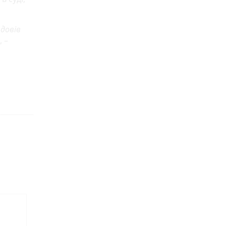
 довів
, –