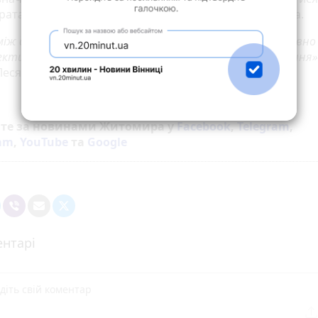
рата часу і ресурсів як для держави, так і для платника.
між державою та бізнесом – це той шлях, який вже давно
ективність. Варто лише мати бажання знайти рішення»
Леся Карнаух.
йте за новинами Житомира у
Facebook
,
Telegram
,
ram
,
YouTube
та
Google
нтарі