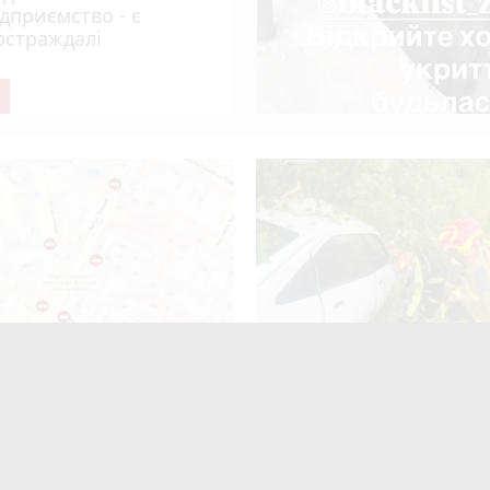
ідприємство - є
остраждалі
ні у Житомирі перекриють
ДТП біля Туровця: рятувал
анспорту для проведення
деблокували тіло загиблої 
ьтурно-оздоровчого заходу
 Житомирщина"