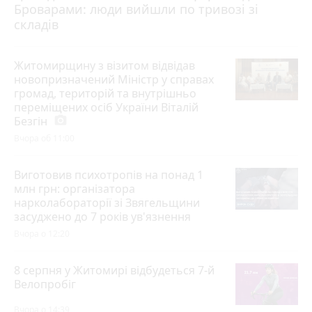
Броварами: люди вийшли по тривозі зі
складів
Житомирщину з візитом відвідав
новопризначений Міністр у справах
громад, територій та внутрішньо
переміщених осіб України Віталій
Безгін
photo_camera
Вчора об 11:00
Виготовив психотропів на понад 1
млн грн: організатора
нарколабораторії зі Звягельщини
засуджено до 7 років ув'язнення
Вчора о 12:20
8 серпня у Житомирі відбудеться 7-й
Велопробіг
Вчора о 14:39