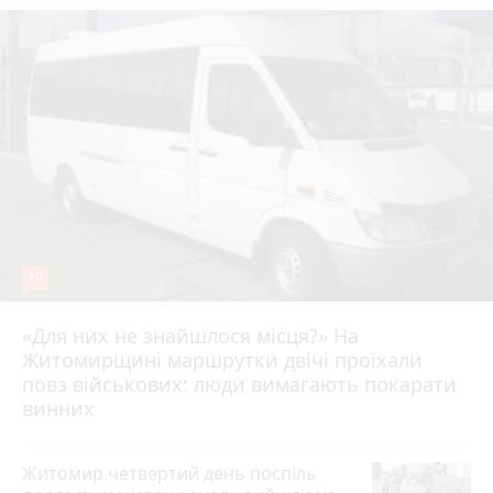
19
«Для них не знайшлося місця?» На
Житомирщині маршрутки двічі проїхали
17 липня 2026 р.
повз військових: люди вимагають покарати
винних
Житомир четвертий день поспіль