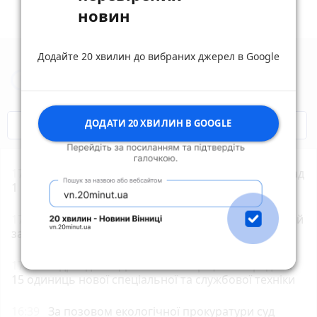
новин
Додайте 20 хвилин до вибраних джерел в Google
Новини Житомира за сьогодні
ДОДАТИ 20 ХВИЛИН В GOOGLE
COVID-19
Житомир і житомиряни
17:54
Ветерани й ветеранки вже сформували понад
1 млн е-Посвідчень у Дії
17:31
У Житомирі 9 серпня відбудеться спортивний
захід «Забіг Житомирщина»
17:00
Підрозділам ДСНС Житомирщини передали
15 одиниць нової спеціальної та службової техніки
16:39
За позовом екологічної прокуратури суд