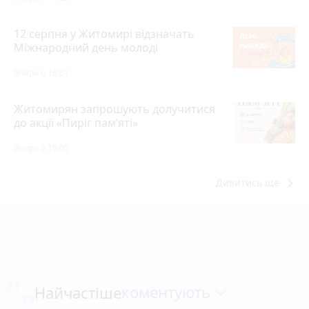
12 серпня у Житомирі відзначать
Міжнародний день молоді
Вчора о 15:51
Житомирян запрошують долучитися
до акції «Пиріг пам’яті»
Вчора о 15:00
keyboard_arrow_right
Дивитись ще
коментують
Найчастіше