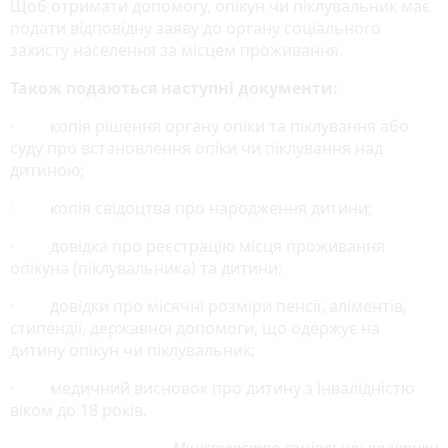
Щоб отримати допомогу, опікун чи піклувальник має
подати відповідну заяву до органу соціального
захисту населення за місцем проживання.
Також подаються наступні документи:
· копія рішення органу опіки та піклування або
суду про встановлення опіки чи піклування над
дитиною;
· копія свідоцтва про народження дитини;
· довідка про реєстрацію місця проживання
опікуна (піклувальника) та дитини;
· довідки про місячні розміри пенсії, аліментів,
стипендії, державної допомоги, що одержує на
дитину опікун чи піклувальник;
· медичний висновок про дитину з інвалідністю
віком до 18 років.
Міністерство соціальної політики