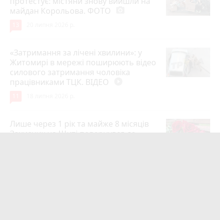
протестує: містяни знову вийшли на
майдан Корольова. ФОТО
photo_camera
13
20 липня 2026 р.
«Затримання за лічені хвилини»: у
Житомирі в мережі поширюють відео
силового затримання чоловіка
працівниками ТЦК. ВІДЕО
play_circle_filled
11
18 липня 2026 р.
Лише через 1 рік та майже 8 місяців
Захисник на Щиті повернувся до
рідного міста Захисник Олександр
Піонткевич
6
13 липня 2026 р.
Тарифи на холодну воду в містах
України. Чекаємо підвищення в
Житомирі?