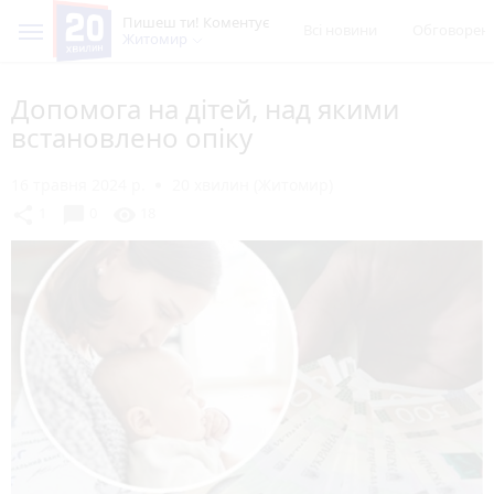
Пишеш ти! Коментує
Всі новини
Обговорен
Житомир
Допомога на дітей, над якими
встановлено опіку
16 травня 2024 р.
20 хвилин (Житомир)
chat_bubble
share
visibility
1
0
18