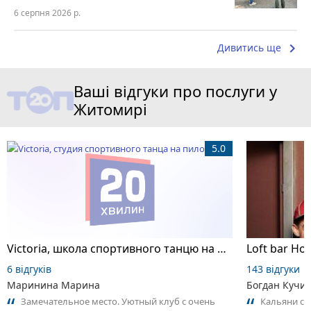
6 серпня 2026 р.
keyboard_arrow_right
Дивитись ще
Ваші відгуки про послуги у
Житомирі
5.0
Victoria, школа спортивного танцю на пілоні
Loft bar Ho
6 відгуків
143 відгуки
Маринина Марина
Богдан Кучи
Замечательное место. Уютный клуб с очень
Кальяни сма