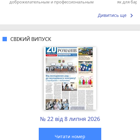
доброжелательным и профессиональным
як для бару
коллективом.
що я куштув
keyboard_arrow_right
Дивитись ще
СВІЖИЙ ВИПУСК
№ 22 від 8 липня 2026
Читати номер