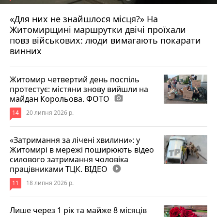
«Для них не знайшлося місця?» На
Житомирщині маршрутки двічі проїхали
17 липня 2026 р.
повз військових: люди вимагають покарати
винних
Житомир четвертий день поспіль
протестує: містяни знову вийшли на
майдан Корольова. ФОТО
photo_camera
14
20 липня 2026 р.
«Затримання за лічені хвилини»: у
Житомирі в мережі поширюють відео
силового затримання чоловіка
працівниками ТЦК. ВІДЕО
play_circle_filled
11
18 липня 2026 р.
Лише через 1 рік та майже 8 місяців