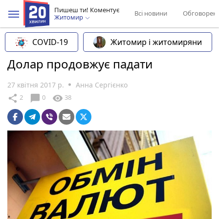
Пишеш ти! Коментує
Всі новини
Обговорен
Житомир
COVID-19
Житомир і житомиряни
Долар продовжує падати
27 квітня 2017 р.
Анна Сергієнко
chat_bubble
share
visibility
2
0
38