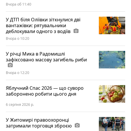
Вчора об 11:40
У ДТП біля Оліївки зіткнулися дві
вантажівки: рятувальники
деблокували одного з водіїв
photo_camera
Вчора о 10:20
У річці Мика в Радомишлі
зафіксовано масову загибель риби
photo_camera
Вчора о 12:20
Яблучний Спас 2026 — що суворо
заборонено робити цього дня
6 серпня 2026 р.
У Житомирі правоохоронці
затримали торговця зброєю
photo_camera