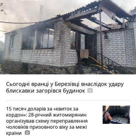
Сьогодні вранці у Березівці внаслідок удару
блискавки загорівся будинок
photo_camera
15 тисяч доларів за «квиток за
кордон»: 28-річний житомирянин
організував схему переправлення
чоловіків призовного віку за межі
країни
photo_camera