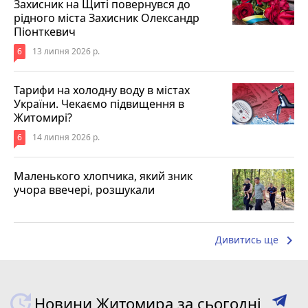
Захисник на Щиті повернувся до
рідного міста Захисник Олександр
Піонткевич
6
13 липня 2026 р.
Тарифи на холодну воду в містах
України. Чекаємо підвищення в
Житомирі?
6
14 липня 2026 р.
Маленького хлопчика, який зник
учора ввечері, розшукали
keyboard_arrow_right
Дивитись ще
Новини Житомира за сьогодні