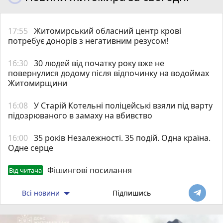
17:55
Житомирський обласний центр крові
потребує донорів з негативним резусом!
16:30
30 людей від початку року вже не
повернулися додому після відпочинку на водоймах
Житомирщини
16:08
У Старій Котельні поліцейські взяли під варту
підозрюваного в замаху на вбивство
16:00
35 років Незалежності. 35 подій. Одна країна.
Одне серце
Фішингові посилання
Від читача
Всі новини
Підпишись