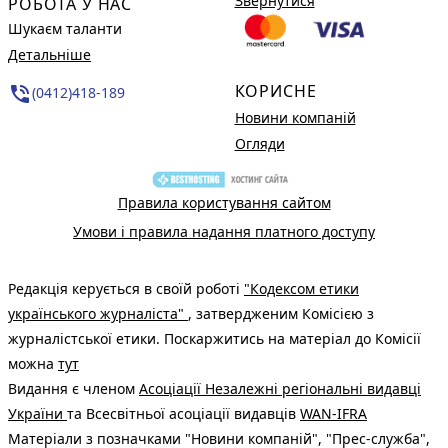
Звернутися
РОБОТА У НАС
Шукаєм таланти
Детальніше
КОРИСНЕ
phone_in_talk
(0412)418-189
Новини компаній
Огляди
Правила користування сайтом
Умови і правила надання платного доступу
Редакція керується в своїй роботі
"Кодексом етики
українського журналіста"
, затвердженим Комісією з
журналістської етики. Поскаржитись на матеріал до Комісії
можна
тут
Видання є членом
Асоціації Незалежні регіональні видавці
України
та Всесвітньої асоціації видавців
WAN-IFRA
Матеріали з позначками "Новини компаній", "Прес-служба",