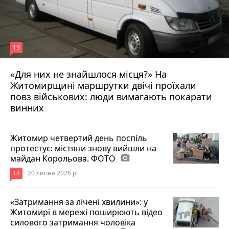
19
«Для них не знайшлося місця?» На
Житомирщині маршрутки двічі проїхали
17 липня 2026 р.
повз військових: люди вимагають покарати
винних
Житомир четвертий день поспіль
протестує: містяни знову вийшли на
майдан Корольова. ФОТО
photo_camera
14
20 липня 2026 р.
«Затримання за лічені хвилини»: у
Житомирі в мережі поширюють відео
силового затримання чоловіка