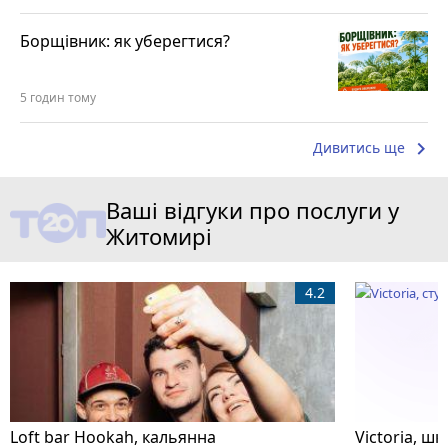
Борщівник: як уберегтися?
5 годин тому
keyboard_arrow_right
Дивитись ще
Ваші відгуки про послуги у
Житомирі
4.2
Loft bar Hookah, кальянна