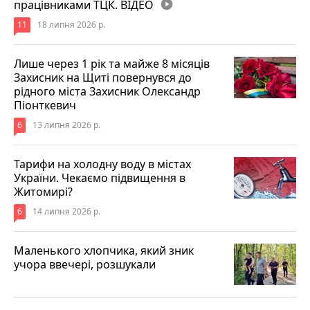
працівниками ТЦК. ВІДЕО
play_circle_filled
11
18 липня 2026 р.
Лише через 1 рік та майже 8 місяців
Захисник на Щиті повернувся до
рідного міста Захисник Олександр
Піонткевич
6
13 липня 2026 р.
Тарифи на холодну воду в містах
України. Чекаємо підвищення в
Житомирі?
6
14 липня 2026 р.
Маленького хлопчика, який зник
учора ввечері, розшукали