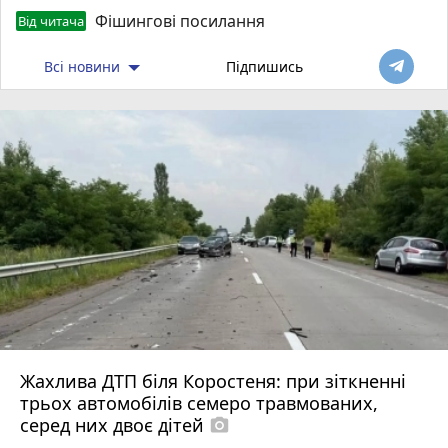
Фішингові посилання
Від читача
Всі новини
Підпишись
Жахлива ДТП біля Коростеня: при зіткненні
трьох автомобілів семеро травмованих,
серед них двоє дітей
photo_camera