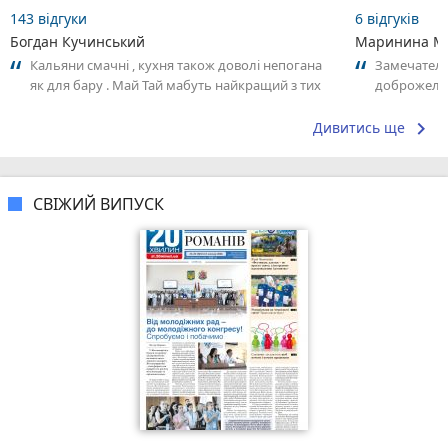
143 відгуки
6 відгуків
Богдан Кучинський
Маринина М
Кальяни смачні , кухня також доволі непогана
Замечатель
як для бару . Май Тай мабуть найкращий з тих
доброжела
що я куштував ) . Повернуся до...
коллективо
keyboard_arrow_right
Дивитись ще
СВІЖИЙ ВИПУСК