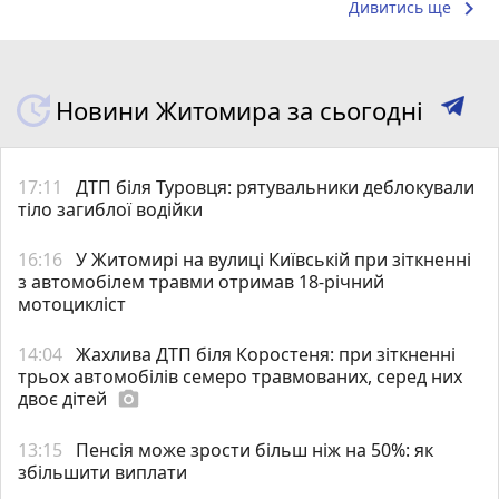
keyboard_arrow_right
Дивитись ще
Новини Житомира за сьогодні
17:11
ДТП біля Туровця: рятувальники деблокували
тіло загиблої водійки
16:16
У Житомирі на вулиці Київській при зіткненні
з автомобілем травми отримав 18-річний
мотоцикліст
14:04
Жахлива ДТП біля Коростеня: при зіткненні
трьох автомобілів семеро травмованих, серед них
двоє дітей
photo_camera
13:15
Пенсія може зрости більш ніж на 50%: як
збільшити виплати