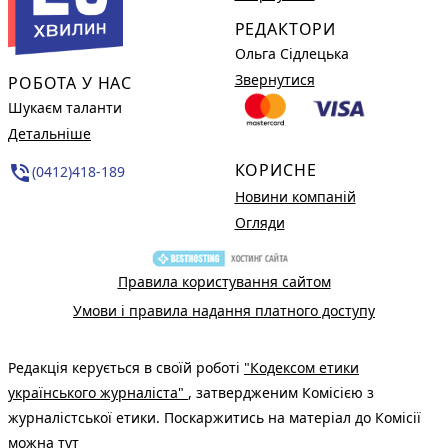
РЕДАКТОРИ
Ольга Сідлецька
Звернутися
РОБОТА У НАС
Шукаєм таланти
Детальніше
КОРИСНЕ
phone_in_talk
(0412)418-189
Новини компаній
Огляди
Правила користування сайтом
Умови і правила надання платного доступу
Редакція керується в своїй роботі
"Кодексом етики
українського журналіста"
, затвердженим Комісією з
журналістської етики. Поскаржитись на матеріал до Комісії
можна
тут