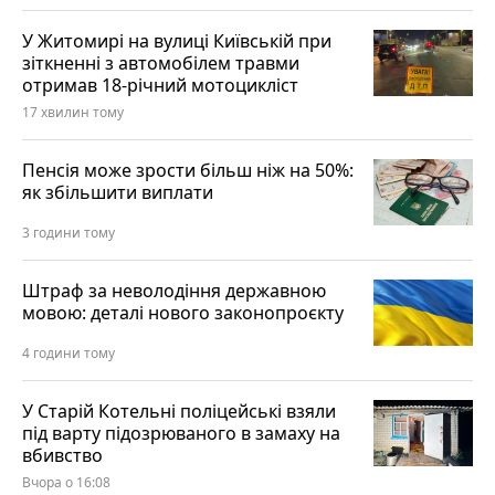
У Житомирі на вулиці Київській при
зіткненні з автомобілем травми
отримав 18-річний мотоцикліст
17 хвилин тому
Пенсія може зрости більш ніж на 50%:
як збільшити виплати
3 години тому
Штраф за неволодіння державною
мовою: деталі нового законопроєкту
4 години тому
У Старій Котельні поліцейські взяли
під варту підозрюваного в замаху на
вбивство
Вчора о 16:08