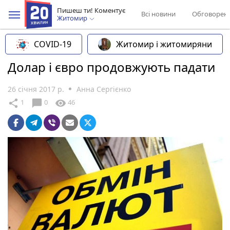
Пишеш ти! Коментує
Всі новини
Обговорен
Житомир
COVID-19
Житомир і житомиряни
Долар і євро продовжують падати
26 січня 2017 р.
Анна Сергієнко
chat_bubble
share
visibility
1
0
46