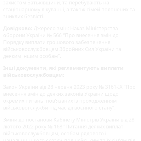
захистом Батьківщини, та перебувають на
стаціонарному лікуванні, а також сімей полонених та
зниклих безвісті.
Довідково:
Джерело змін: Наказ Міністерства
оборони України № 566 “Про внесення змін до
Порядку виплати грошового забезпечення
військовослужбовцям Збройних Сил України та
деяким іншим особам”.
Інші документи, які регламентують виплати
військовослужбовцям:
Закон України від 28 червня 2023 року № 3161-ІХ “Про
внесення змін до деяких законів України щодо
окремих питань, пов’язаних із проходженням
військової служби під час дії воєнного стану”.
Зміни до постанови Кабінету Міністрів України від 28
лютого 2022 року № 168 “Питання деяких виплат
військовослужбовцям, особам рядового і
начальницького складу, поліцейським та їх сім’ям під