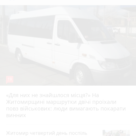
19
«Для них не знайшлося місця?» На
Житомирщині маршрутки двічі проїхали
17 липня 2026 р.
повз військових: люди вимагають покарати
винних
Житомир четвертий день поспіль