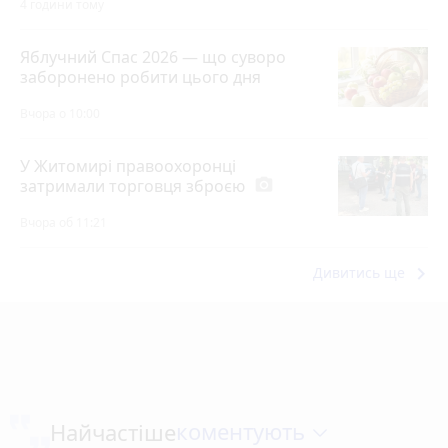
4 години тому
Яблучний Спас 2026 — що суворо
заборонено робити цього дня
Вчора о 10:00
У Житомирі правоохоронці
затримали торговця зброєю
photo_camera
Вчора об 11:21
keyboard_arrow_right
Дивитись ще
коментують
Найчастіше