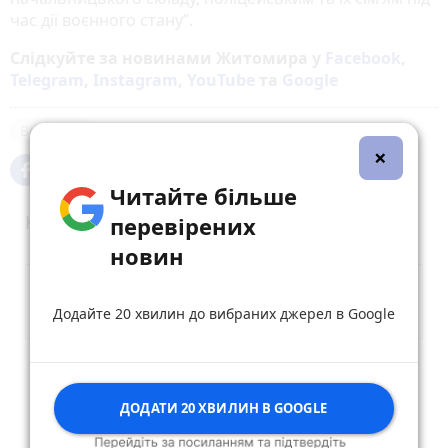
час дії воєнного стану”.
Слідкуйте за новинами Житомира у
Facebook
,
Telegram
,
Instagram
,
YouTube
та
Google
Військові
×
Читайте більше
Коментарі
перевірених
новин
Додайте 20 хвилин до вибраних джерел в Google
Опублікувати коментар
ДОДАТИ 20 ХВИЛИН В GOOGLE