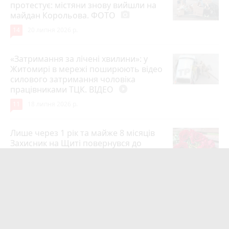
протестує: містяни знову вийшли на
майдан Корольова. ФОТО
photo_camera
14
20 липня 2026 р.
«Затримання за лічені хвилини»: у
Житомирі в мережі поширюють відео
силового затримання чоловіка
працівниками ТЦК. ВІДЕО
play_circle_filled
11
18 липня 2026 р.
Лише через 1 рік та майже 8 місяців
Захисник на Щиті повернувся до
рідного міста Захисник Олександр
Піонткевич
6
13 липня 2026 р.
Тарифи на холодну воду в містах
України. Чекаємо підвищення в
Житомирі?