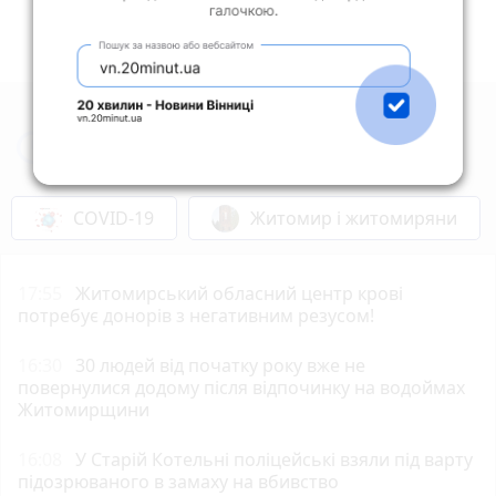
Новини Житомира за сьогодні
COVID-19
Житомир і житомиряни
17:55
Житомирський обласний центр крові
потребує донорів з негативним резусом!
16:30
30 людей від початку року вже не
повернулися додому після відпочинку на водоймах
Житомирщини
16:08
У Старій Котельні поліцейські взяли під варту
підозрюваного в замаху на вбивство