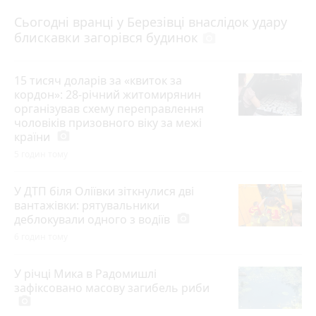
Сьогодні вранці у Березівці внаслідок удару
блискавки загорівся будинок
photo_camera
15 тисяч доларів за «квиток за
кордон»: 28-річний житомирянин
організував схему переправлення
чоловіків призовного віку за межі
країни
photo_camera
5 годин тому
У ДТП біля Оліївки зіткнулися дві
вантажівки: рятувальники
деблокували одного з водіїв
photo_camera
6 годин тому
У річці Мика в Радомишлі
зафіксовано масову загибель риби
photo_camera