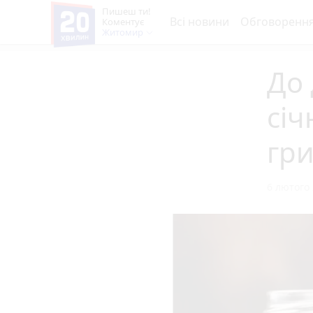
Пишеш ти!
Всі новини
Обговоренн
Коментує
Житомир
До
січ
гр
6 лютого 