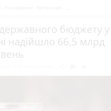
...
я
Розслідування
Фотоконкурс
 державного бюджету у
ні надійшло 66,5 млрд
ивень
2024 р.
20 хвилин (Житомир)
chat_bubble
share
visibility
0
0
17