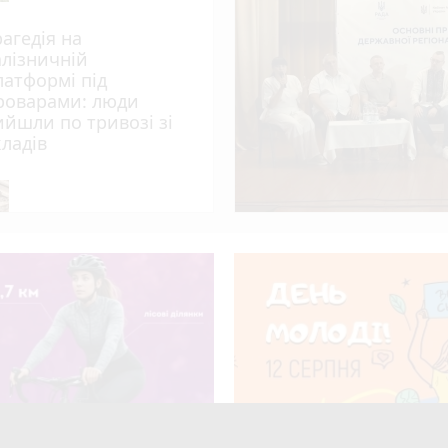
вний захід «Забіг Житомирщина»
рагедія на
15 одиниць нової спеціальної та службової техніки
алізничній
зобов’язав встановити межі ландшафтного заказника «Зелена ла
латформі під
роварами: люди
ийшли по тривозі зі
емця: травми отримали двоє людей
кладів
и один день - синоптик
рі пройде презентація книги-практикуму психолога
я у Житомирі відбудеться
12 серпня у Житомирі відз