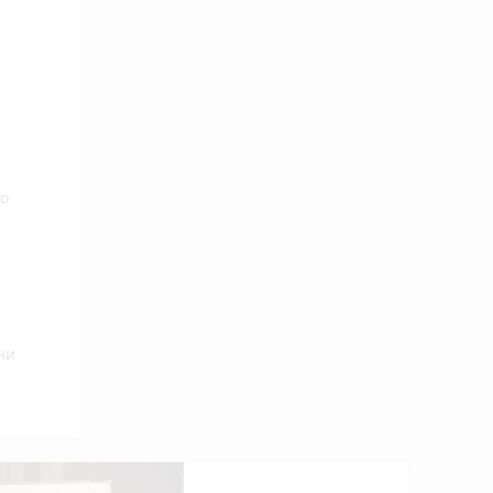
що
ни