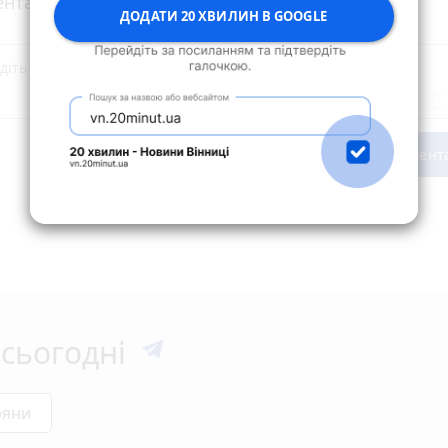
нтарі
ДОДАТИ 20 ХВИЛИН В GOOGLE
Опублікувати комент
сьогодні
ряни