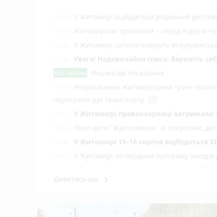
У Житомирі відбудеться родинний фестива
12:39
Житомирські триатлети – серед лідерів че
12:19
У Житомирі започатковують всеукраїнський
12:00
Увага! Надзвичайна спека: бережіть себ
11:46
Від читача
Фішингові посилання
Рятувальники Житомирщини тричі протяг
11:39
photo_camera
перекрили рух транспорту
У Житомирі правоохоронці затримали 
11:21
Поки мати "відпочивала" зі спиртним, ди
11:00
У Житомирі 15–16 серпня відбудеться XI
10:40
У Житомирі затвердили програму заходів 
10:18
Яблучний Спас 2026 — що суворо забор
10:00
keyboard_arrow_right
Дивитись ще
Оперативна інформація станом на 08:00 0
09:21
6 серпня: все про цей день, яке церков
09:00
Ветерани й ветеранки вже сформували пон
17:54