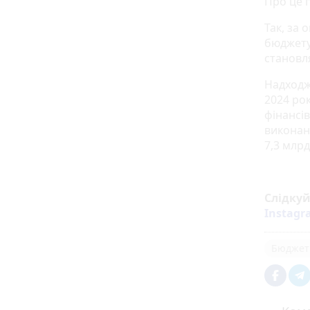
Про це 
Так, за
бюджету
становл
Надходж
2024 ро
фінансі
виконан
7,3 млрд
Слідку
Instag
Бюджет