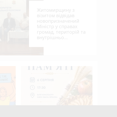
Житомирщину з
візитом відвідав
гуна»
новопризначений
Міністр у справах
громад, територій та
внутрішньо
переміщених осіб
України Віталій Безгін
photo_camera
Виготови
млн грн:
нарколаб
засуджено
начать
Житомирян запрошують