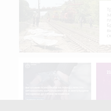
У Житомирі 9 серпня відбудеться спорти
17:31
Т
Підрозділам ДСНС Житомирщини передали 
17:00
з
За позовом екологічної прокуратури суд 
16:39
п
Б
площею майже 100 га
в
ДТП у Пулинській громаді за участю іноз
16:28
с
Спека відступить: залишилося потерпіт
16:21
Як перетворити гнів на захист: у Житоми
16:00
г
Виготовив психотропів на понад 1
8 серпн