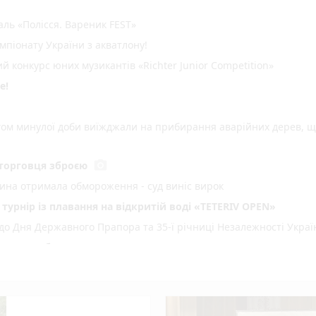
ль «Полісся. Вареник FEST»
мпіонату України з акватлону!
 конкурс юних музикантів «Richter Junior Competition»
е!
ом минулої доби виїжджали на прибирання аварійних дерев, 
photo_camera
торговця зброєю
тина отримала обмороження - суд виніс вирок
 турнір із плавання на відкритій воді «TETERIV OPEN»
до Дня Державного Прапора та 35-ї річниці Незалежності Украї
онено робити цього дня
6.08.2026 щодо російського вторгнення
не свято, прикмети і погода у Житомирі
ад 1 млн е-Посвідчень у Дії