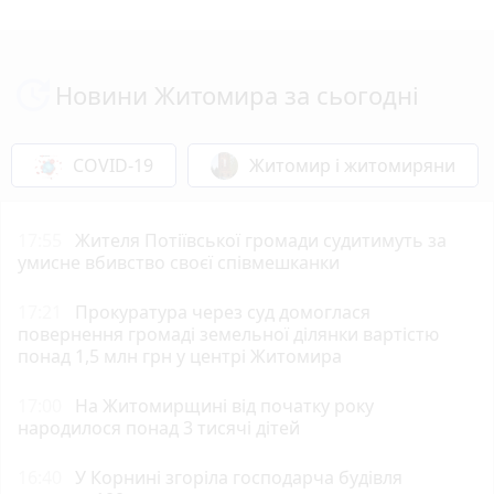
Новини Житомира за сьогодні
COVID-19
Житомир і житомиряни
17:55
Жителя Потіївської громади судитимуть за
умисне вбивство своєї співмешканки
17:21
Прокуратура через суд домоглася
повернення громаді земельної ділянки вартістю
понад 1,5 млн грн у центрі Житомира
17:00
На Житомирщині від початку року
народилося понад 3 тисячі дітей
16:40
У Корнині згоріла господарча будівля