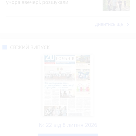
учора ввечері, розшукали
keyboard_arrow_right
Дивитись ще
СВІЖИЙ ВИПУСК
№ 22 від 8 липня 2026