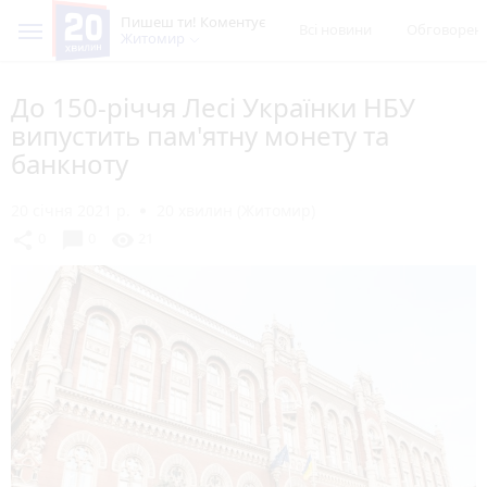
Пишеш ти! Коментує
Всі новини
Обговорен
Житомир
До 150-річчя Лесі Українки НБУ
випустить пам'ятну монету та
банкноту
20 січня 2021 р.
20 хвилин (Житомир)
chat_bubble
share
visibility
0
0
21