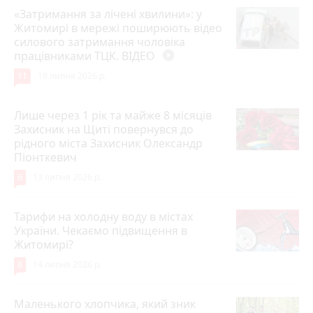
«Затримання за лічені хвилини»: у
Житомирі в мережі поширюють відео
силового затримання чоловіка
працівниками ТЦК. ВІДЕО
play_circle_filled
11
18 липня 2026 р.
Лише через 1 рік та майже 8 місяців
Захисник на Щиті повернувся до
рідного міста Захисник Олександр
Піонткевич
6
13 липня 2026 р.
Тарифи на холодну воду в містах
України. Чекаємо підвищення в
Житомирі?
6
14 липня 2026 р.
Маленького хлопчика, який зник