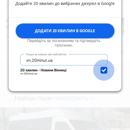
Додайте 20 хвилин до вибраних джерел в Google
Вчора о 10:40
Ми й так сім'я: чи справді реєстрація
шлюбу нічого не змінює
ДОДАТИ 20 ХВИЛИН В GOOGLE
Вчора о 14:41
keyboard_arrow_right
Дивитись ще
коментують
Найчастіше