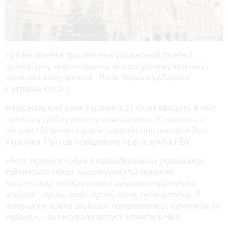
Срібна монета присвячена українській поетесі,
драматургу, перекладачці, літературному критику і
громадському діячеві - Лесю Українку (Лариса
Петрівна Косач).
Національний банк України з 21 січня вводить в обіг
пам'ятну срібну монету номіналом в 20 гривень з
нагоди 150-річчя від дня народження поетеси Лесі
Українки. Про це повідомляє прес-служба НБУ.
«Леся Українка - один з найвидатніших українських
художників слова. Багатогранний талант
письменниці відобразився в найрізноманітніших
жанрах - ліриці, епосі, драмі, прозі, публіцистиці. Її
творчість повно глибоких патріотичних почуттів до
України»,
- анонсували випуск монети в НБУ.