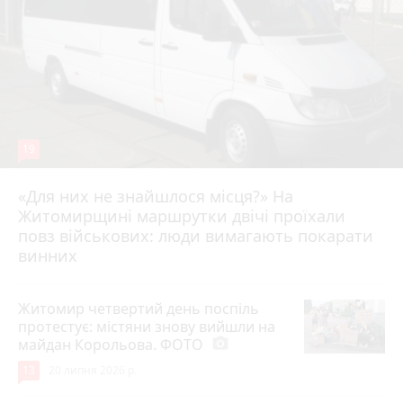
19
«Для них не знайшлося місця?» На
Житомирщині маршрутки двічі проїхали
17 липня 2026 р.
повз військових: люди вимагають покарати
винних
Житомир четвертий день поспіль
протестує: містяни знову вийшли на
майдан Корольова. ФОТО
photo_camera
13
20 липня 2026 р.