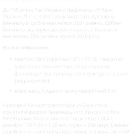
До 150-річчя Лесі Українки Національний банк
України 21 січня 2021 року випустить сувенірну
банкноту зі срібла номіналом 200 гривень. Срібна
банкнота відтворює дизайн оновленої банкноти
номіналом 200 гривень зразка 2019 року.
На ній зображено:
портрет Лесі Українки (1871 – 1913) – видатної
української письменниці, перекладачки,
фольклористки, громадської і культурної діячки
(лицьовий бік);
в’їзну вежу Луцького замку (зворотний бік).
Сувенірна банкнота виготовлена Банкнотно-
монетним двором Національного банку зі срібла
999,9 проби. Маса в чистоті – не менше 124,4 г,
розміри: 133 × 66 × 1,35 мм, тираж – 300 штук. Елемент
оздоблення – голограма (відтворює оптично-змінний