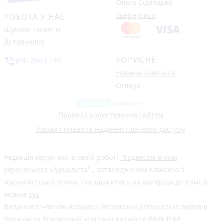
Ольга Сідлецька
Звернутися
РОБОТА У НАС
Шукаєм таланти
Детальніше
КОРИСНЕ
phone_in_talk
(0412)418-189
Новини компаній
Огляди
Правила користування сайтом
Умови і правила надання платного доступу
Редакція керується в своїй роботі
"Кодексом етики
українського журналіста"
, затвердженим Комісією з
журналістської етики. Поскаржитись на матеріал до Комісії
можна
тут
Видання є членом
Асоціації Незалежні регіональні видавці
України
та Всесвітньої асоціації видавців
WAN-IFRA