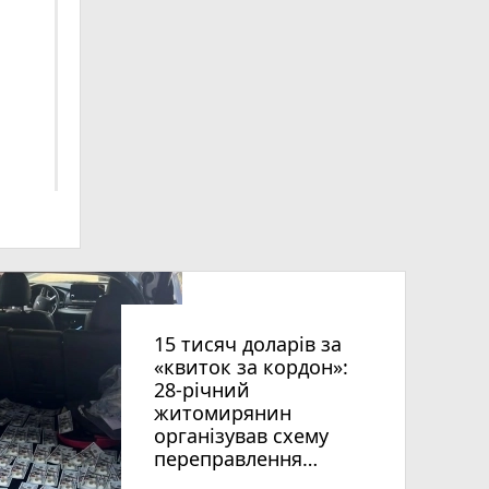
ниць
15 тисяч доларів за
«квиток за кордон»:
28-річний
житомирянин
організував схему
рії
переправлення
оків
чоловіків призовного