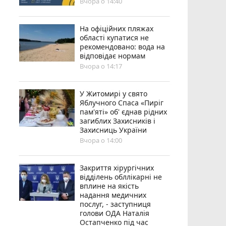
Вчора о 14:40
На офіційних пляжах
області купатися не
рекомендовано: вода на
відповідає нормам
Вчора о 14:17
У Житомирі у свято
Яблучного Спаса «Пиріг
пам'яті» об' єднав рідних
загиблих Захисників і
Захисниць України
Вчора о 14:00
Закриття хірургічних
відділень обллікарні не
вплине на якість
надання медичних
послуг, - заступниця
голови ОДА Наталія
Остапченко під час