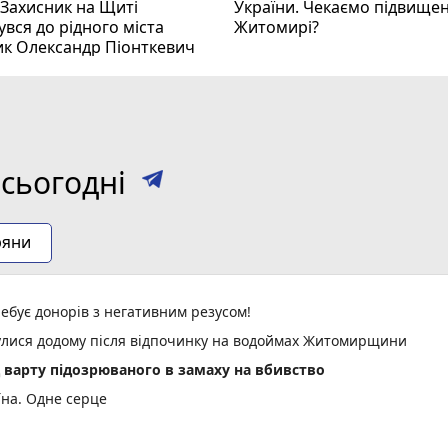
 Захисник на Щиті
України. Чекаємо підвищен
вся до рідного міста
Житомирі?
ик Олександр Піонткевич
сьогодні
ряни
ебує донорів з негативним резусом!
нулися додому після відпочинку на водоймах Житомирщини
д варту підозрюваного в замаху на вбивство
їна. Одне серце