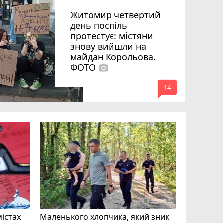
Житомир четвертий
день поспіль
протестує: містяни
знову вийшли на
майдан Корольова.
ФОТО
photo_camera
mode_comment
14
«Затриман
Житомир
відео си
чоловіка
ВІДЕО
play_circle_filled
mode_comment
11
містах
Маленького хлопчика, який зник