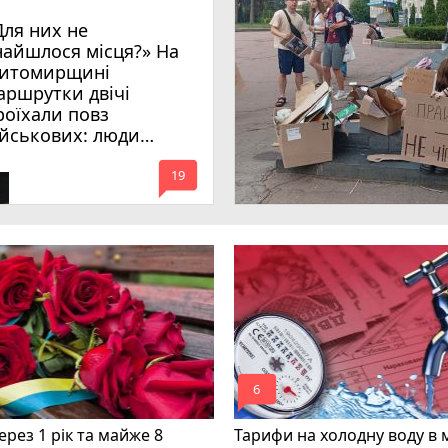
Для них не
найшлося місця?» На
итомирщині
аршрутки двічі
роїхали повз
ійськових: люди
имагають покарати
mode_comment
инних
19
mode_comment
6
рез 1 рік та майже 8
Тарифи на холодну воду в 