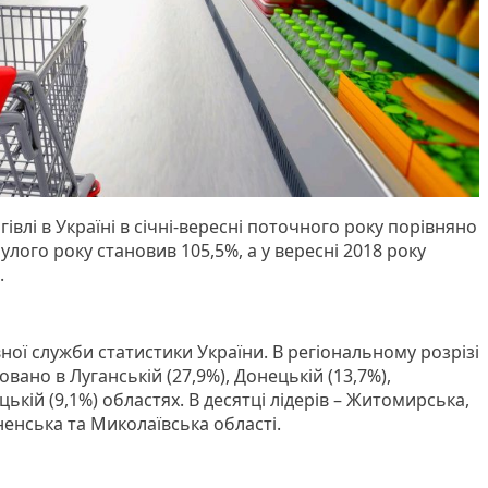
гівлі в Україні в січні-вересні поточного року порівняно
лого року становив 105,5%, а у вересні 2018 року
.
ної служби статистики України. В регіональному розрізі
вано в Луганській (27,9%), Донецькій (13,7%),
цькій (9,1%) областях. В десятці лідерів – Житомирська,
ненська та Миколаївська області.