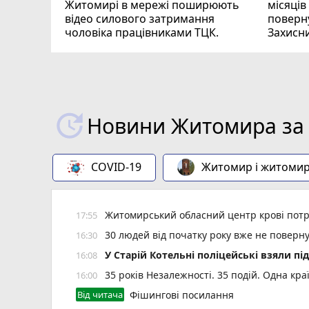
Житомирі в мережі поширюють
місяців
відео силового затримання
поверну
чоловіка працівниками ТЦК.
Захисн
ВІДЕО
play_circle_filled
Новини Житомира за 
COVID-19
Житомир і житоми
Житомирський обласний центр крові потр
17:55
30 людей від початку року вже не повер
16:30
У Старій Котельні поліцейські взяли пі
16:08
35 років Незалежності. 35 подій. Одна кра
16:00
Від читача
Фішингові посилання