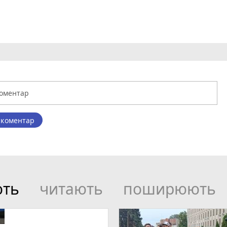
 коментар
ють
читають
поширюють