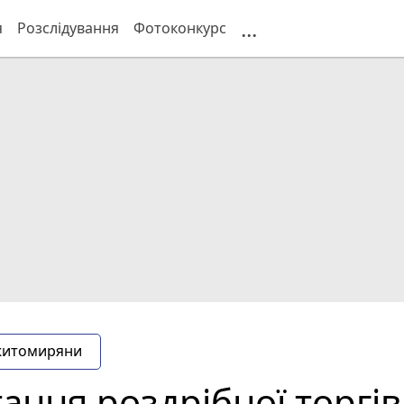
...
я
Розслідування
Фотоконкурс
житомиряни
ання роздрібної торгів