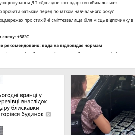
нкціонування ДП «Дослідне господарство «Рихальське»
но зробити батькам перед початком навчального року?
оцмережах про стихійні сміттєзвалища біля місць відпочинку в
спеку: +38°C
не рекомендовано: вода на відповідає нормам
ріг пам'яті» об' єднав рідних загиблих Захисників і Захис
водія вантажівки - 21-річного житомирянина
ення ВЛК помер чоловік
photo_camera
 масову загибель риби
ьогодні вранці у
photo_camera
удару блискавки загорівся будинок
ерезівці внаслідок
»: 28-річний житомирянин організував схему переправлення
дару блискавки
a
агорівся будинок
photo_camera
пожеж сухої рослинності, вогнем пройдено майже 10 га терито
ня спричинив смертельну ДТП на Коростенщині, засуджено до 8 р