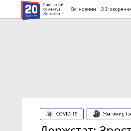
Пишеш ти!
Всі новини
Обговоренн
Коментує
Житомир
COVID-19
Житомир і 
Держстат: Зрост