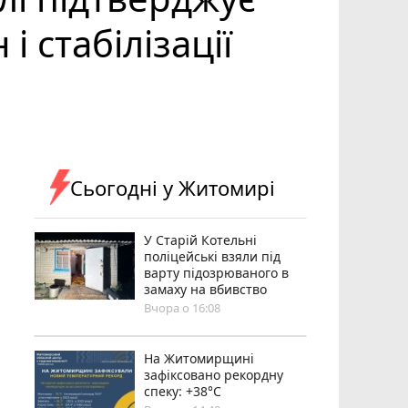
 стабілізації
Сьогодні у Житомирі
У Старій Котельні
поліцейські взяли під
варту підозрюваного в
замаху на вбивство
Вчора о 16:08
Н️а Житомирщині
зафіксовано рекордну
спеку: +38°C