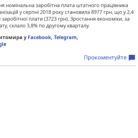
ня номінальна заробітна плата штатного працівника
нізацій у серпні 2018 року становила 8977 грн, що у 2,4
 заробітної плати (3723 грн). Зростання економіки, за
у, склало 3,8% по другому кварталу.
Житомира у
Facebook
,
Telegram
,
gle
Прокоментуйте
chat_bubble