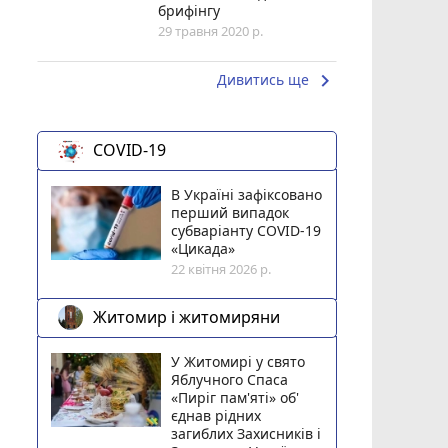
брифінгу
29 травня 2020 р.
keyboard_arrow_right
Дивитись ще
COVID-19
В Україні зафіксовано
перший випадок
субваріанту COVID-19
«Цикада»
22 квітня 2026 р.
Житомир і житомиряни
У Житомирі у свято
Яблучного Спаса
«Пиріг пам'яті» об'
єднав рідних
загиблих Захисників і