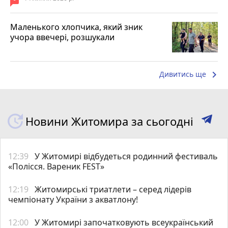
Маленького хлопчика, який зник
учора ввечері, розшукали
keyboard_arrow_right
Дивитись ще
Новини Житомира за сьогодні
12:39
У Житомирі відбудеться родинний фестиваль
«Полісся. Вареник FEST»
12:19
Житомирські триатлети – серед лідерів
чемпіонату України з акватлону!
12:00
У Житомирі започатковують всеукраїнський