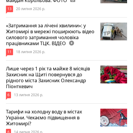
майдан Корольова. ФОТО
13
20 липня 2026 р.
«Затримання за лічені хвилини»: у
Житомирі в мережі поширюють відео
силового затримання чоловіка
працівниками ТЦК. ВІДЕО
play_circle_filled
11
18 липня 2026 р.
Лише через 1 рік та майже 8 місяців
Захисник на Щиті повернувся до
рідного міста Захисник Олександр
Піонткевич
6
13 липня 2026 р.
Тарифи на холодну воду в містах
України. Чекаємо підвищення в
Житомирі?
6
14 липня 2026 р.