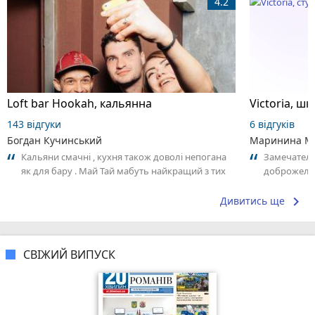
4.2
Loft bar Hookah, кальянна
143 відгуки
6 відгуків
Богдан Кучинський
Маринина М
Кальяни смачні , кухня також доволі непогана
Замечатель
як для бару . Май Тай мабуть найкращий з тих
доброжела
що я куштував ) . Повернуся до...
коллективо
keyboard_arrow_right
Дивитись ще
СВІЖИЙ ВИПУСК