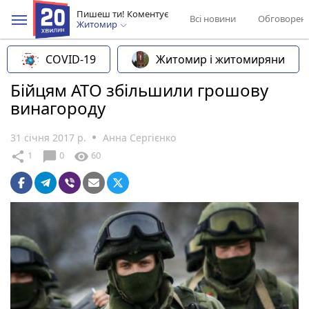
Пишеш ти! Коментує
Всі новини
Обговорен
Житомир
COVID-19
Житомир і житомиряни
Бійцям АТО збільшили грошову
винагороду
31 січня 2017 р.
Анна Сергієнко
chat_bubble
share
visibility
1
0
60