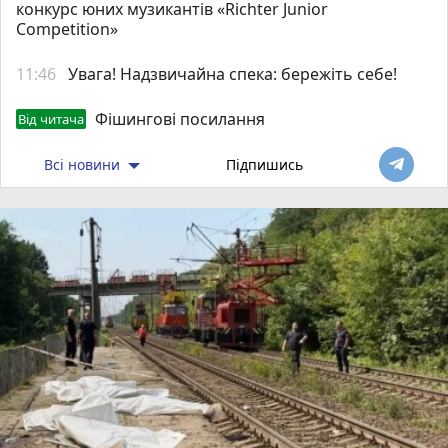
конкурс юних музикантів «Richter Junior
Competition»
11:46
Увага! Надзвичайна спека: бережіть себе!
Фішингові посилання
Від читача
Всі новини
Підпишись