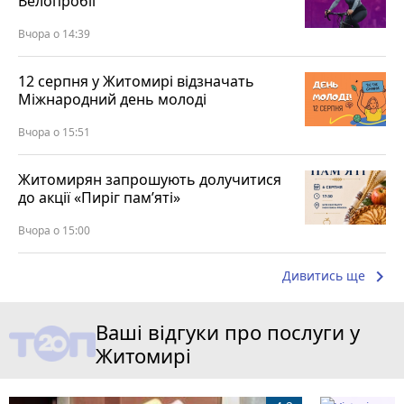
Велопробіг
Вчора о 14:39
12 серпня у Житомирі відзначать
Міжнародний день молоді
Вчора о 15:51
Житомирян запрошують долучитися
до акції «Пиріг пам’яті»
Вчора о 15:00
keyboard_arrow_right
Дивитись ще
Ваші відгуки про послуги у
Житомирі