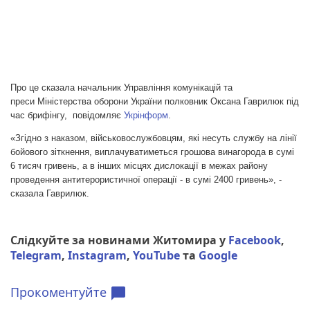
Про це сказала начальник Управління комунікацій та
преси Міністерства оборони України полковник Оксана Гаврилюк під
час брифінгу, повідомляє
Укрінформ
.
«Згідно з наказом, військовослужбовцям, які несуть службу на лінії
бойового зіткнення, виплачуватиметься грошова винагорода в сумі
6 тисяч гривень, а в інших місцях дислокації в межах району
проведення антитерористичної операції - в сумі 2400 гривень», -
сказала Гаврилюк.
Слідкуйте за новинами Житомира у
Facebook
,
Telegram
,
Instagram
,
YouTube
та
Google
Прокоментуйте
chat_bubble