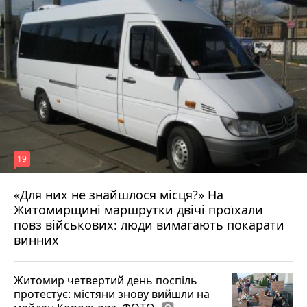
19
«Для них не знайшлося місця?» На
Житомирщині маршрутки двічі проїхали
17 липня 2026 р.
повз військових: люди вимагають покарати
винних
Житомир четвертий день поспіль
протестує: містяни знову вийшли на
photo_camera