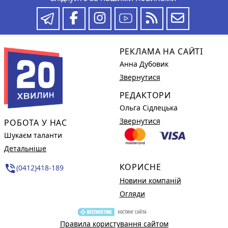
РЕКЛАМА НА САЙТІ
Анна Дубовик
Звернутися
РЕДАКТОРИ
Ольга Сідлецька
Звернутися
РОБОТА У НАС
Шукаєм таланти
Детальніше
КОРИСНЕ
phone_in_talk
(0412)418-189
Новини компаній
Огляди
Правила користування сайтом