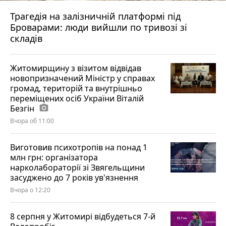
Трагедія на залізничній платформі під
Броварами: люди вийшли по тривозі зі
складів
Житомирщину з візитом відвідав
новопризначений Міністр у справах
громад, територій та внутрішньо
переміщених осіб України Віталій
Безгін
photo_camera
Вчора об 11:00
Виготовив психотропів на понад 1
млн грн: організатора
нарколабораторії зі Звягельщини
засуджено до 7 років ув'язнення
Вчора о 12:20
8 серпня у Житомирі відбудеться 7-й