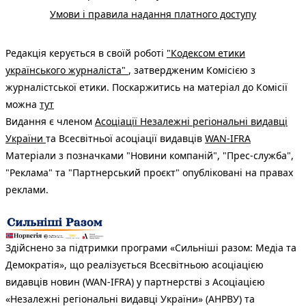
Умови і правила надання платного доступу
Редакція керується в своїй роботі
"Кодексом етики
українського журналіста"
, затвердженим Комісією з
журналістської етики. Поскаржитись на матеріал до Комісії
можна
тут
Видання є членом
Асоціації Незалежні регіональні видавці
України
та Всесвітньої асоціації видавців
WAN-IFRA
Матеріали з позначками "Новини компаній", "Прес-служба",
"Реклама" та "Партнерський проєкт" опубліковані на правах
реклами.
Здійснено за підтримки програми «Сильніші разом: Медіа та
Демократія», що реалізується Всесвітньою асоціацією
видавців новин (WAN-IFRA) у партнерстві з Асоціацією
«Незалежні регіональні видавці України» (АНРВУ) та