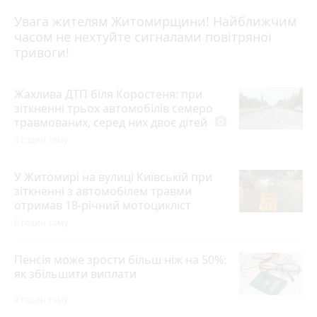
Увага жителям Житомирщини! Найближчим
часом не нехтуйте сигналами повітряної
тривоги!
Жахлива ДТП біля Коростеня: при
зіткненні трьох автомобілів семеро
травмованих, серед них двоє дітей
photo_camera
8 годин тому
У Житомирі на вулиці Київській при
зіткненні з автомобілем травми
отримав 18-річний мотоцикліст
6 годин тому
Пенсія може зрости більш ніж на 50%:
як збільшити виплати
9 годин тому