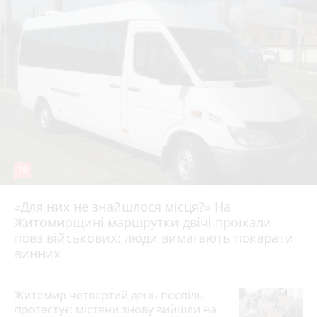
19
«Для них не знайшлося місця?» На
Житомирщині маршрутки двічі проїхали
17 липня 2026 р.
повз військових: люди вимагають покарати
винних
Житомир четвертий день поспіль
протестує: містяни знову вийшли на