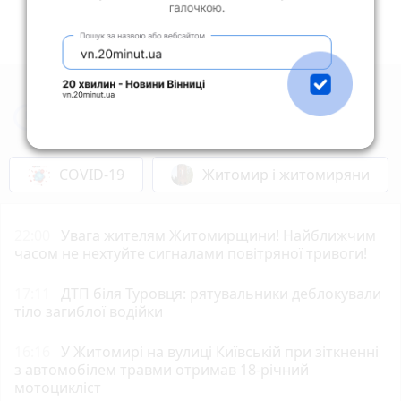
Новини Житомира за сьогодні
COVID-19
Житомир і житомиряни
22:00
Увага жителям Житомирщини! Найближчим
часом не нехтуйте сигналами повітряної тривоги!
17:11
ДТП біля Туровця: рятувальники деблокували
тіло загиблої водійки
16:16
У Житомирі на вулиці Київській при зіткненні
з автомобілем травми отримав 18-річний
мотоцикліст