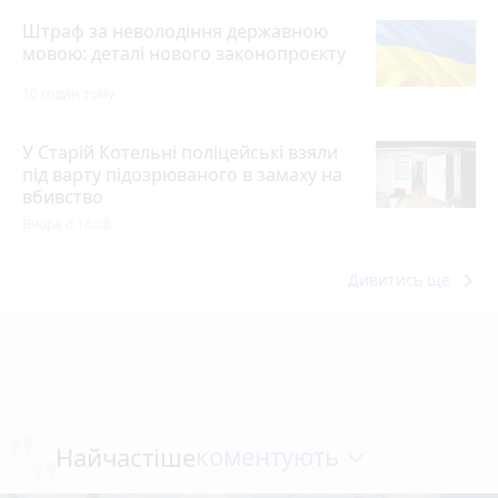
Штраф за неволодіння державною
мовою: деталі нового законопроєкту
10 годин тому
У Старій Котельні поліцейські взяли
під варту підозрюваного в замаху на
вбивство
Вчора о 16:08
keyboard_arrow_right
Дивитись ще
коментують
Найчастіше