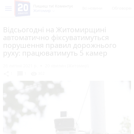
Пишеш ти! Коментує
Всі новини
Обговорен
Житомир
Відсьогодні на Житомирщині
автоматично фіксуватимуться
порушення правил дорожнього
руху: працюватимуть 5 камер
26 липня 2021 р.
20 хвилин (Житомир)
chat_bubble
share
visibility
1
1
302