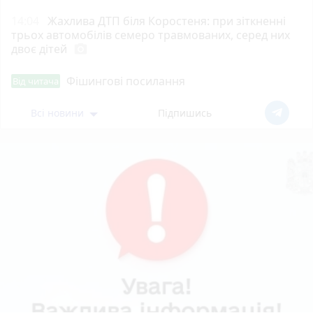
14:04
Жахлива ДТП біля Коростеня: при зіткненні
трьох автомобілів семеро травмованих, серед них
двоє дітей
photo_camera
Фішингові посилання
Від читача
Всі новини
Підпишись