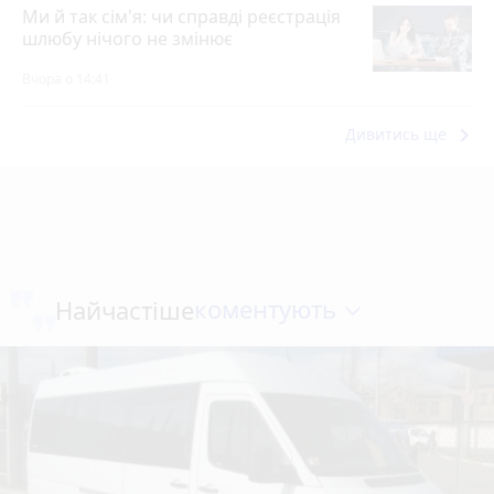
Ми й так сім'я: чи справді реєстрація
шлюбу нічого не змінює
Вчора о 14:41
keyboard_arrow_right
Дивитись ще
коментують
Найчастіше