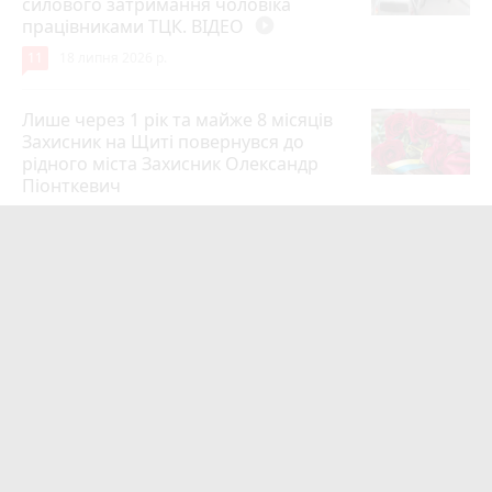
силового затримання чоловіка
працівниками ТЦК. ВІДЕО
play_circle_filled
11
18 липня 2026 р.
Лише через 1 рік та майже 8 місяців
Захисник на Щиті повернувся до
рідного міста Захисник Олександр
Піонткевич
6
13 липня 2026 р.
Тарифи на холодну воду в містах
України. Чекаємо підвищення в
Житомирі?
6
14 липня 2026 р.
Маленького хлопчика, який зник
учора ввечері, розшукали