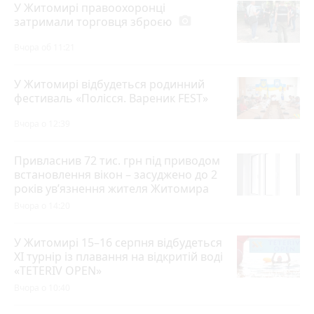
У Житомирі правоохоронці
затримали торговця зброєю
photo_camera
Вчора об 11:21
У Житомирі відбудеться родинний
фестиваль «Полісся. Вареник FEST»
Вчора о 12:39
Привласнив 72 тис. грн під приводом
встановлення вікон – засуджено до 2
років ув’язнення жителя Житомира
Вчора о 14:20
У Житомирі 15–16 серпня відбудеться
XI турнір із плавання на відкритій воді
«TETERIV OPEN»
Вчора о 10:40