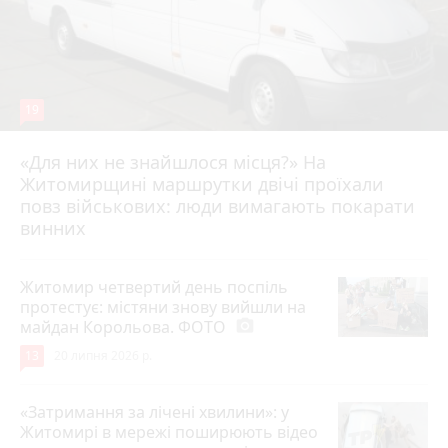
19
«Для них не знайшлося місця?» На
Житомирщині маршрутки двічі проїхали
17 липня 2026 р.
повз військових: люди вимагають покарати
винних
Житомир четвертий день поспіль
протестує: містяни знову вийшли на
майдан Корольова. ФОТО
photo_camera
13
20 липня 2026 р.
«Затримання за лічені хвилини»: у
Житомирі в мережі поширюють відео