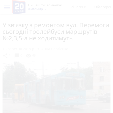
Пишеш ти! Коментує
Всі новини
Обговорен
Житомир
У зв’язку з ремонтом вул. Перемоги
сьогодні тролейбуси маршрутів
№2,3,5-а не ходитимуть
13 вересня 2019 р.
Анна Сергієнко
chat_bubble
share
visibility
1
0
43