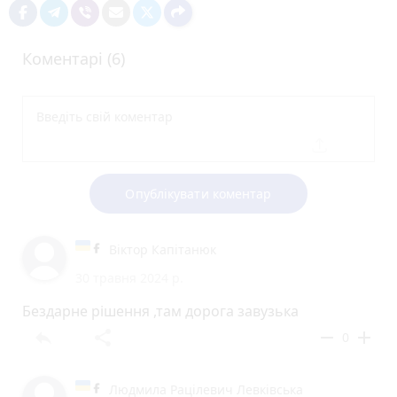
Коментарі (6)
Опублікувати коментар
Віктор Капітанюк
30 травня 2024 р.
Бездарне рішення ,там дорога завузька
reply
share
remove
add
0
Людмила Рацілевич Левківська