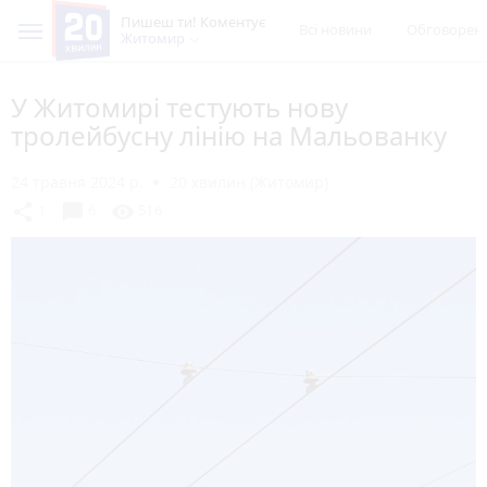
Пишеш ти! Коментує
Всі новини
Обговорен
Житомир
У Житомирі тестують нову
тролейбусну лінію на Мальованку
24 травня 2024 р.
20 хвилин (Житомир)
chat_bubble
share
visibility
1
6
516