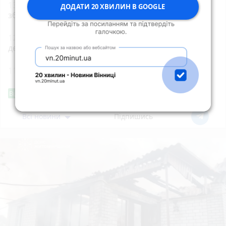
13:15
Пенсія може зрости більш ніж на 50%: як
ДОДАТИ 20 ХВИЛИН В GOOGLE
збільшити виплати
12:35
Штраф за неволодіння державною мовою:
деталі нового законопроєкту
11:25
Борщівник: як уберегтися?
Фішингові посилання
Від читача
Всі новини
Підпишись