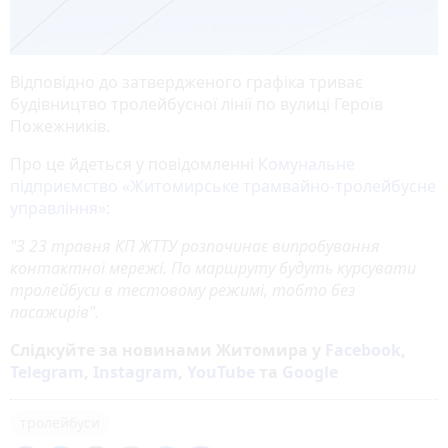
Відповідно до затвердженого графіка триває
будівництво тролейбусної лінії по вулиці Героїв
Пожежників.
Про це йдеться у повідомленні
Комунальне
підприємство «Житомирське трамвайно-тролейбусне
управління»
:
"З 23 травня КП ЖТТУ розпочинає випробування
контактної мережі. По маршруту будуть курсувати
тролейбуси в тестовому режимі, тобто без
пасажирів".
Слідкуйте за новинами Житомира у
Facebook
,
Telegram
,
Instagram
,
YouTube
та
Google
тролейбуси