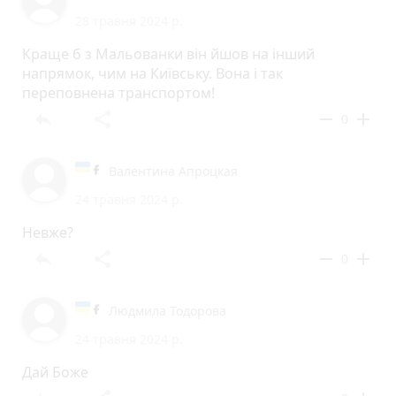
28 травня 2024 р.
Краще б з Мальованки він йшов на інший
напрямок, чим на Київську. Вона і так
переповнена транспортом!
reply
share
remove
add
0
Валентина Апроцкая
24 травня 2024 р.
Невже?
reply
share
remove
add
0
Людмила Тодорова
24 травня 2024 р.
Дай Боже