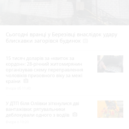
Сьогодні вранці у Березівці внаслідок удару
блискавки загорівся будинок
photo_camera
15 тисяч доларів за «квиток за
кордон»: 28-річний житомирянин
організував схему переправлення
чоловіків призовного віку за межі
країни
photo_camera
Вчора об 11:40
У ДТП біля Оліївки зіткнулися дві
вантажівки: рятувальники
деблокували одного з водіїв
photo_camera
Вчора о 10:20