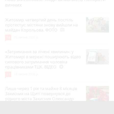
винних
Житомир четвертий день поспіль
протестує: містяни знову вийшли на
майдан Корольова. ФОТО
photo_camera
14
20 липня 2026 р.
«Затримання за лічені хвилини»: у
Житомирі в мережі поширюють відео
силового затримання чоловіка
працівниками ТЦК. ВІДЕО
play_circle_filled
11
18 липня 2026 р.
Лише через 1 рік та майже 8 місяців
Захисник на Щиті повернувся до
рідного міста Захисник Олександр
Піонткевич
6
13 липня 2026 р.