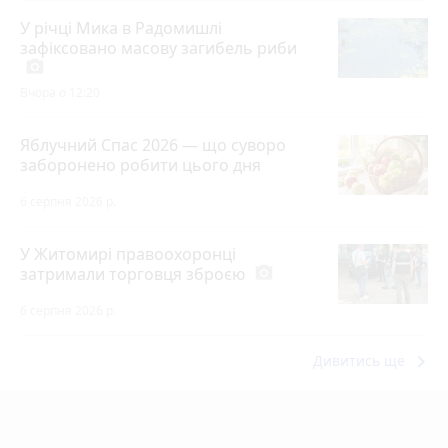
У річці Мика в Радомишлі
зафіксовано масову загибель риби
photo_camera
Вчора о 12:20
Яблучний Спас 2026 — що суворо
заборонено робити цього дня
6 серпня 2026 р.
У Житомирі правоохоронці
затримали торговця зброєю
photo_camera
6 серпня 2026 р.
keyboard_arrow_right
Дивитись ще