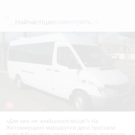
коментують
Найчастіше
19
«Для них не знайшлося місця?» На
Житомирщині маршрутки двічі проїхали
17 липня 2026 р.
повз військових: люди вимагають покарати