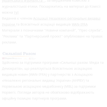
українського журналіста"
, затвердженим Комісією з
журналістської етики. Поскаржитись на матеріал до Комісії
можна
тут
Видання є членом
Асоціації Незалежні регіональні видавці
України
та Всесвітньої асоціації видавців
WAN-IFRA
Матеріали з позначками "Новини компаній", "Прес-служба",
"Реклама" та "Партнерський проєкт" опубліковані на правах
реклами.
Здійснено за підтримки програми «Сильніші разом: Медіа та
Демократія», що реалізується Всесвітньою асоціацією
видавців новин (WAN-IFRA) у партнерстві з Асоціацією
«Незалежні регіональні видавці України» (АНРВУ) та
Норвезькою асоціацією медіабізнесу (MBL) за підтримки
Норвегії. Погляди авторів не обов’язково відображають
офіційну позицію партнерів програми.