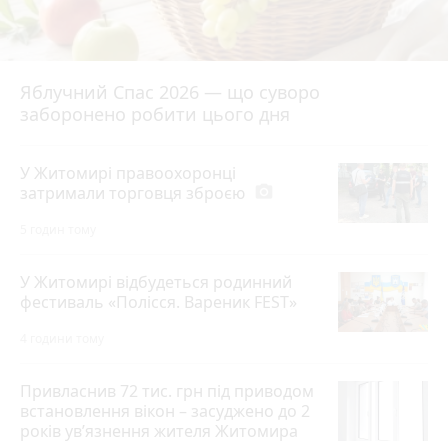
Яблучний Спас 2026 — що суворо
заборонено робити цього дня
У Житомирі правоохоронці
затримали торговця зброєю
photo_camera
5 годин тому
У Житомирі відбудеться родинний
фестиваль «Полісся. Вареник FEST»
4 години тому
Привласнив 72 тис. грн під приводом
встановлення вікон – засуджено до 2
років ув’язнення жителя Житомира