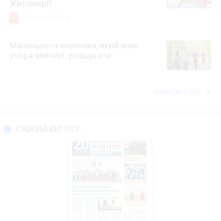
Житомирі?
6
14 липня 2026 р.
Маленького хлопчика, який зник
учора ввечері, розшукали
keyboard_arrow_right
Дивитись ще
СВІЖИЙ ВИПУСК