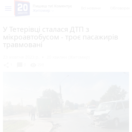
Пишеш ти! Коментує
Всі новини
Обговорен
Житомир
У Тетерівці сталася ДТП з
мікроавтобусом - троє пасажирів
травмовані
23 жовтня 2023 р.
20 хвилин (Житомир)
chat_bubble
share
visibility
1
0
298