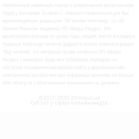
Незалежний новинний портал з оперативним висвітленням
подій у Житомирі та області. Новини створюються для Вас
мультимедійною редакцією "20 хвилин Житомир" та «20
хвилин Романів» видавець ПП «Медіа Ресурс». Ми
висвітлюємо важливі та цікаві події, людей, життя Житомира.
Редакція запрошує читачів додавати власні новини в розділ
"Від читачів". Усі авторські права належать ПП «Медіа
Ресурс» і захищені. Будь-яка публiкацiя, передрук чи
наступне поширення матеріалів сайту у друкованих або
електронних засобах масової інформації можлива не більше
50% обсягу та з обов'язковим посиланням на джерело.
©2017-2025 20minut.ua
Cуб'єкт у сфері онлайн-медіа;