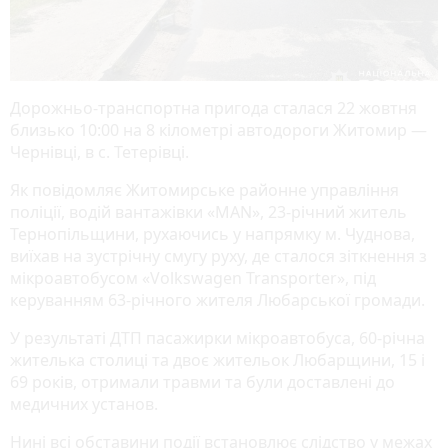
Дорожньо-транспортна пригода сталася 22 жовтня
близько 10:00 на 8 кілометрі автодороги Житомир —
Чернівці, в с. Тетерівці.
Як повідомляє Житомирське районне управління
поліції, водій вантажівки «MAN», 23-річний житель
Тернопільщини, рухаючись у напрямку м. Чуднова,
виїхав на зустрічну смугу руху, де сталося зіткнення з
мікроавтобусом «Volkswagen Transporter», під
керуванням 63-річного жителя Любарської громади.
У результаті ДТП пасажирки мікроавтобуса, 60-річна
жителька столиці та двоє жительок Любарщини, 15 і
69 років, отримали травми та були доставлені до
медичних установ.
Нині всі обставини події встановлює слідство у межах