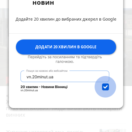
новин
Додайте 20 хвилин до вибраних джерел в Google
ДОДАТИ 20 ХВИЛИН В GOOGLE
19
«Для них не знайшлося місця?» На
Житомирщині маршрутки двічі проїхали
17 липня 2026 р.
повз військових: люди вимагають покарати
винних