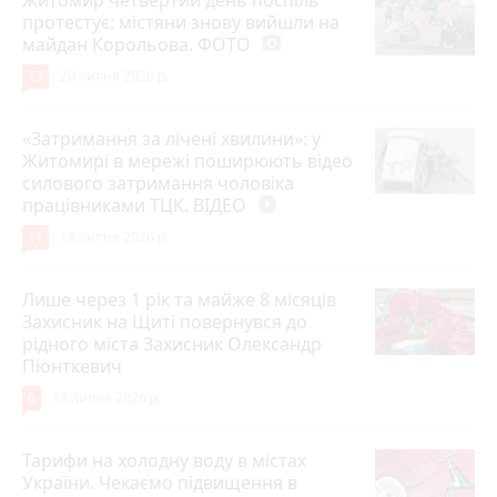
Житомир четвертий день поспіль
протестує: містяни знову вийшли на
майдан Корольова. ФОТО
photo_camera
13
20 липня 2026 р.
«Затримання за лічені хвилини»: у
Житомирі в мережі поширюють відео
силового затримання чоловіка
працівниками ТЦК. ВІДЕО
play_circle_filled
11
18 липня 2026 р.
Лише через 1 рік та майже 8 місяців
Захисник на Щиті повернувся до
рідного міста Захисник Олександр
Піонткевич
6
13 липня 2026 р.
Тарифи на холодну воду в містах
України. Чекаємо підвищення в