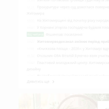
Прокуратура через суд домоглася повернен
17:21
Житомира
На Житомирщині від початку року народил
17:00
У Корнині згоріла господарча будівля пло
16:40
Від читача
Фішингові посилання
Житомирводоканал змінює період прий
16:21
«Книжкова площа – 2026»: у Житомирі вдр
16:01
Очільник ОВА Віталій Бунечко взяв участ
15:50
Пластовий молодіжний центр Житомирської
15:43
дизайну
Послаблення спеки і грозові дощі очі
15:19
keyboard_arrow_right
Дивитись ще
Стартує новий набір на навчання із сонячн
15:00
Ми й так сім'я: чи справді реєстрація 
14:41
Привласнив 72 тис. грн під приводом в
14:20
Житомира