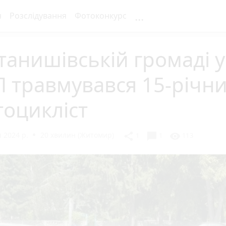
...
я
Розслідування
Фотоконкурс
танишівській громаді у
 травмувався 15-річн
оцикліст
 2024 р.
20 хвилин (Житомир)
chat_bubble
share
visibility
1
1
113