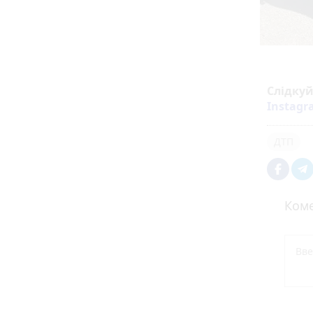
Слідку
Instag
ДТП
Коме