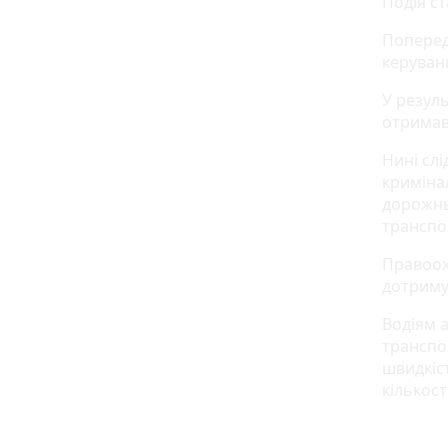
Подія ст
Поперед
керуван
У резул
отримав
Нині сл
криміна
дорожнь
транспо
Правоох
дотриму
Водіям 
транспо
швидкіст
кількост