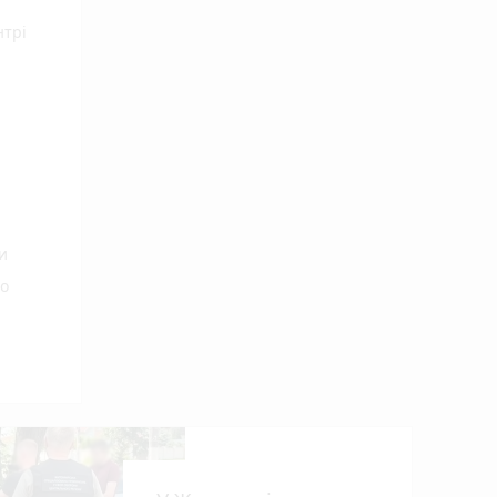
нтрі
и
го