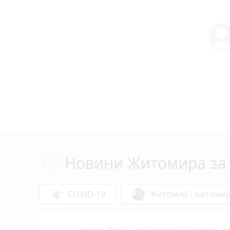
Новини Житомира за 
COVID-19
Житомир і житоми
Жителя Потіївської громади судитимуть з
17:55