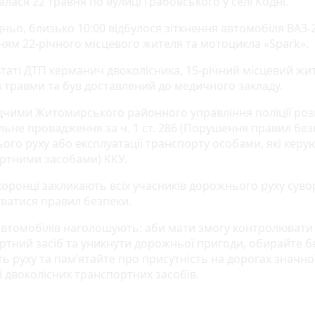
алася 22 травня по вулиці Грабовського у селі Кодні.
ньо, близько 10:00 відбулося зіткнення автомобіля ВАЗ-2
ням 22-річного місцевого жителя та мотоцикла «Spark».
ьтаті ДТП керманич двоколісника, 15-річний місцевий жи
 травми та був доставлений до медичного закладу.
ідчими Житомирського районного управління поліції ро
льне провадження за ч. 1 ст. 286 (Порушення правил бе
ого руху або експлуатації транспорту особами, які керу
ртними засобами) ККУ.
оронці закликають всіх учасників дорожнього руху суво
ватися правил безпеки.
автомобілів наголошують: аби мати змогу контролювати
ртний засіб та уникнути дорожньої пригоди, обирайте 
ь руху та пам’ятайте про присутність на дорогах значно
і двоколісних транспортних засобів.