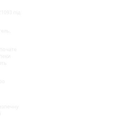
1093 під
тель,
зпочате
зпеки
ють
ро
безпечну
ї