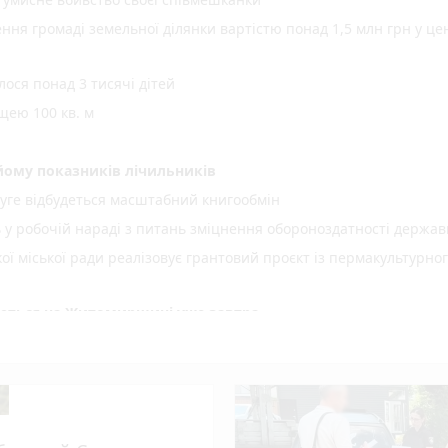
ня громаді земельної ділянки вартістю понад 1,5 млн грн у це
ося понад 3 тисячі дітей
щею 100 кв. м
ому показників лічильників
уге відбудеться масштабний книгообмін
ь у робочій нараді з питань зміцнення обороноздатності держав
 міської ради реалізовує грантовий проєкт із пермакультурно
куються на Житомирщині уже завтра
ої енергетики для ветеранів, ветеранок та їхніх сімей
шлюбу нічого не змінює
становлення вікон – засуджено до 2 років ув’язнення жителя