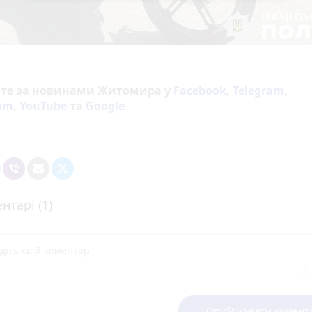
йте за новинами Житомира у
Facebook
,
Telegram
,
ram
,
YouTube
та
Google
нтарі (1)
Опублікувати комент