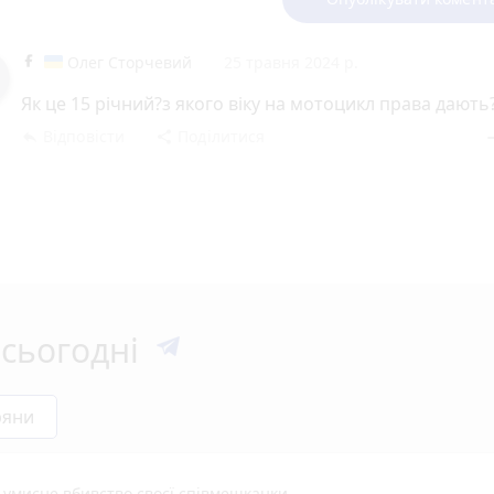
Олег Сторчевий
25 травня 2024 р.
Як це 15 річний?з якого віку на мотоцикл права дають
Відповісти
Поділитися
reply
share
rem
сьогодні
ряни
а умисне вбивство своєї співмешканки