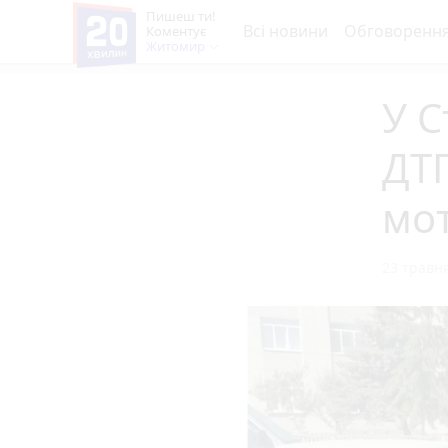
Пишеш ти!
Всі новини
Обговоренн
Коментує
Житомир
У С
ДТП
мот
23 травня