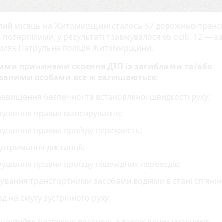
лий місяць на Житомирщині сталось 57 дорожньо-тран
 потерпілими, у результаті травмувалося 65 осіб, 12 — з
омляє Патрульна поліція Житомирщини.
ими причинами скоєння ДТП із загиблими та/або
ваними особами все ж залишаються:
евищення безпечної та встановленої швидкості руху;
рушення правил маневрування;
рушення правил проїзду перехресть;
отримання дистанції;
ушення правил проїзду пішохідних переходів;
ування транспортними засобами водіями в стані сп'янін
зд на смугу зустрічного руху.
е нехтуйте безпекою власною, а також інших учасників