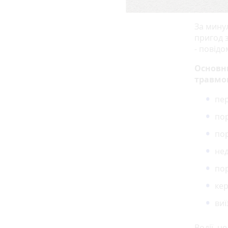
За мину
пригод з
- повід
Основн
травмо
пер
по
по
нед
пор
кер
виї
Водії, н