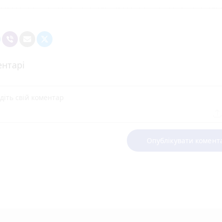
нтарі
Опублікувати комент