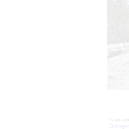
Слідку
Instag