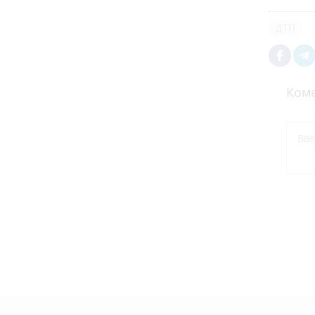
ДТП
Коме