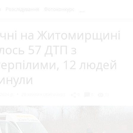
...
я
Розслідування
Фотоконкурс
ічні на Житомирщині
лось 57 ДТП з
ерпілими, 12 людей
гинули
2024 р.
20 хвилин (Житомир)
chat_bubble
share
visibility
0
0
13