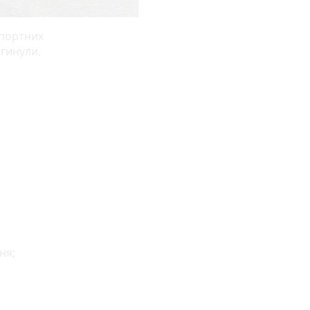
спортних
агинули,
ня;