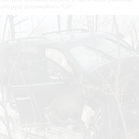
ого руху! Дотримуйтесь ПДР!