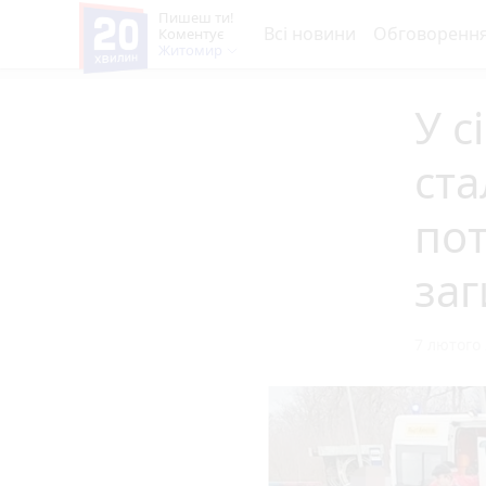
Пишеш ти!
Всі новини
Обговоренн
Коментує
Житомир
У с
ста
пот
за
7 лютого 