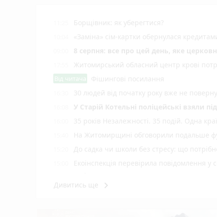
Борщівник: як уберегтися?
11:25
«Заміна» сім-картки обернулася кредита
10:04
8 серпня: все про цей день, яке церков
09:00
Житомирський обласний центр крові потр
17:55
Від читача
Фішингові посилання
30 людей від початку року вже не повер
16:30
У Старій Котельні поліцейські взяли пі
16:08
35 років Незалежності. 35 подій. Одна кра
16:00
На Житомирщині обговорили подальше фу
15:40
До садка чи школи без стресу: що потріб
15:20
Екоінспекція перевірила повідомлення у с
15:00
Житомирі
keyboard_arrow_right
Дивитись ще
Н️а Житомирщині зафіксовано рекордну 
14:40
На офіційних пляжах області купатися 
14:17