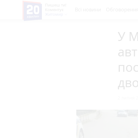
Пишеш ти!
Всі новини
Обговоренн
Коментує
Житомир
У М
авт
по
дво
2 липня 2