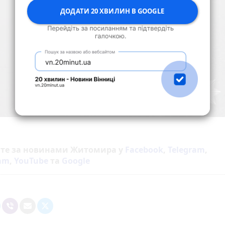
ДОДАТИ 20 ХВИЛИН В GOOGLE
йте за новинами Житомира у
Facebook
,
Telegram
,
ram
,
YouTube
та
Google