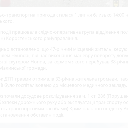
о-транспортна пригода сталася 1 липня близько 14:00 н
ького.
 події працювала слідчо-оперативна група відділення пол
ин) Коростенського райуправління.
ньо встановлено, що 47-річний місцевий житель, керу
ілем Hyundai, під час виконання маневру повороту допу
ня зі скутером Honda, за кермом якого перебував 38-річн
Малинської громади.
ок ДТП травми отримала 33-річна жителька громади, па
 Її було госпіталізовано до місцевого медичного закладу.
озпочали досудове розслідування за ч. 1 ст. 286 (Поруше
безпеки дорожнього руху або експлуатації транспорту о
ують транспортними засобами) Кримінального кодексу Ук
встановлення обставин події.