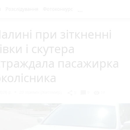
...
я
Розслідування
Фотоконкурс
алині при зіткненні
івки і скутера
страждала пасажирка
колісника
026 р.
20 хвилин (Житомир)
chat_bubble
share
visibility
0
0
14