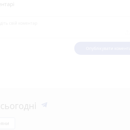
нтарі
Опублікувати комент
сьогодні
ряни