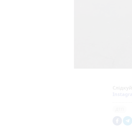
Слідку
Instag
ДТП