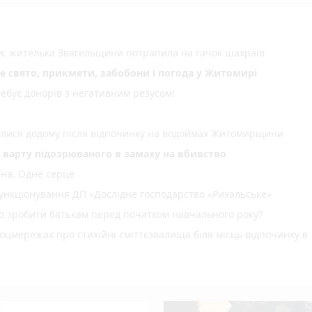
ми: жителька Звягельщини потрапила на гачок шахраїв
не свято, прикмети, забобони і погода у Житомирі
ебує донорів з негативним резусом!
нулися додому після відпочинку на водоймах Житомирщини
д варту підозрюваного в замаху на вбивство
їна. Одне серце
нкціонування ДП «Дослідне господарство «Рихальське»
но зробити батькам перед початком навчального року?
оцмережах про стихійні сміттєзвалища біля місць відпочинку в
спеку: +38°C
не рекомендовано: вода на відповідає нормам