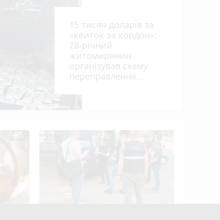
ниць
15 тисяч доларів за
«квиток за кордон»:
28-річний
житомирянин
організував схему
переправлення
чоловіків призовного
віку за межі країни
photo_camera
У ДТП біл
вантажів
деблокув