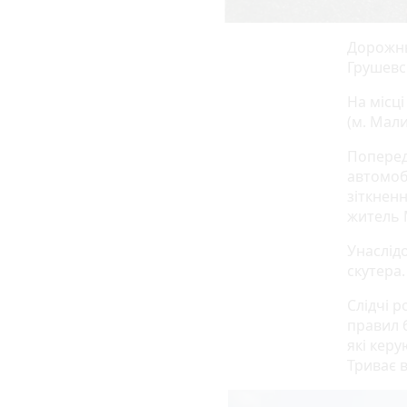
Дорожнь
Грушевс
На місці
(м. Мал
Поперед
автомоб
зіткнен
житель 
Унаслід
скутера.
Слідчі р
правил 
які кер
Триває 