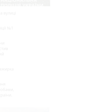
а вулиці
іції №1
ючи
стив
ий
сажирка
ння
собами,
раїни.