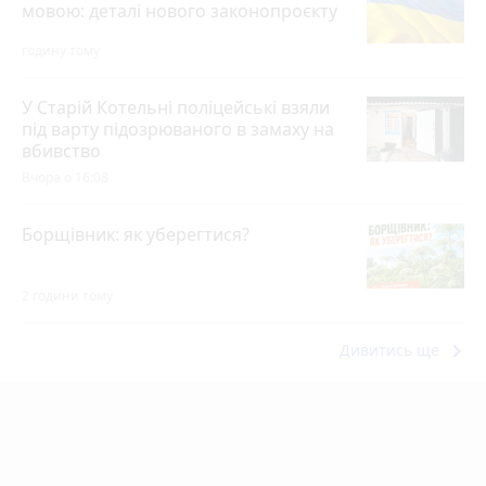
мовою: деталі нового законопроєкту
годину тому
У Старій Котельні поліцейські взяли
під варту підозрюваного в замаху на
вбивство
Вчора о 16:08
Борщівник: як уберегтися?
2 години тому
keyboard_arrow_right
Дивитись ще