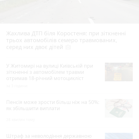
Жахлива ДТП біля Коростеня: при зіткненні
трьох автомобілів семеро травмованих,
серед них двоє дітей
photo_camera
У Житомирі на вулиці Київській при
зіткненні з автомобілем травми
отримав 18-річний мотоцикліст
за 3 години
Пенсія може зрости більш ніж на 50%:
як збільшити виплати
28 хвилин тому
Штраф за неволодіння державною