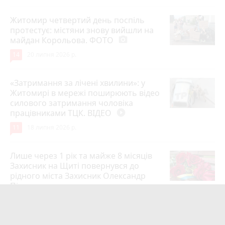
Житомир четвертий день поспіль
протестує: містяни знову вийшли на
майдан Корольова. ФОТО
photo_camera
14
20 липня 2026 р.
«Затримання за лічені хвилини»: у
Житомирі в мережі поширюють відео
силового затримання чоловіка
працівниками ТЦК. ВІДЕО
play_circle_filled
11
18 липня 2026 р.
Лише через 1 рік та майже 8 місяців
Захисник на Щиті повернувся до
рідного міста Захисник Олександр
Піонткевич
6
13 липня 2026 р.