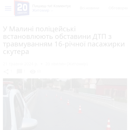
Пишеш ти! Коментує
Всі новини
Обговорен
Житомир
У Малині поліцейські
встановлюють обставини ДТП з
травмуванням 16-річної пасажирки
скутера
21 травня 2024 р.
20 хвилин (Житомир)
chat_bubble
share
visibility
1
1
68