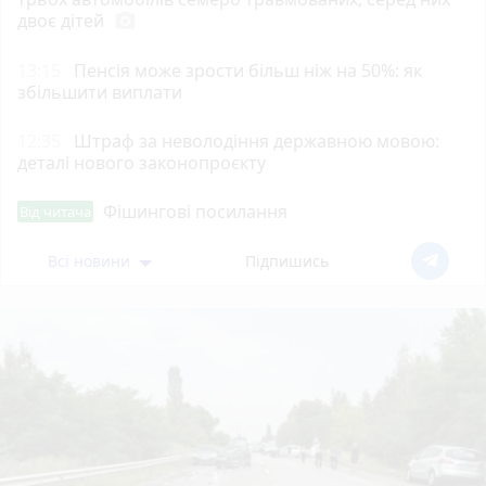
двоє дітей
photo_camera
13:15
Пенсія може зрости більш ніж на 50%: як
збільшити виплати
12:35
Штраф за неволодіння державною мовою:
деталі нового законопроєкту
Фішингові посилання
Від читача
Всі новини
Підпишись