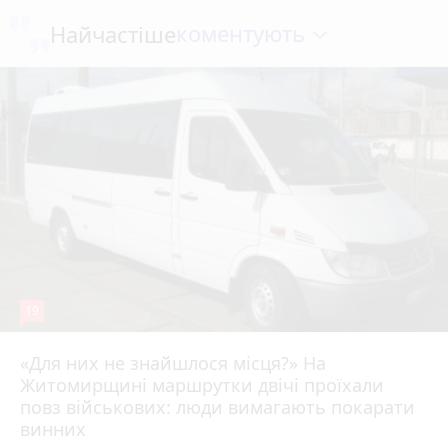
коментують
Найчастіше
19
«Для них не знайшлося місця?» На
Житомирщині маршрутки двічі проїхали
17 липня 2026 р.
повз військових: люди вимагають покарати
винних