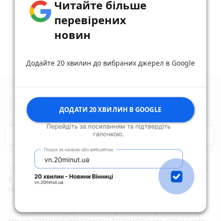
Читайте більше
reply
share
remove
add
0
перевірених
новин
Додайте 20 хвилин до вибраних джерел в Google
Новини Житомира за сьогодні
ДОДАТИ 20 ХВИЛИН В GOOGLE
COVID-19
Житомир і житомиряни
16:16
У Житомирі на вулиці Київській при зіткненні
з автомобілем травми отримав 18-річний
мотоцикліст
14:04
Жахлива ДТП біля Коростеня: при зіткненні
трьох автомобілів семеро травмованих, серед них