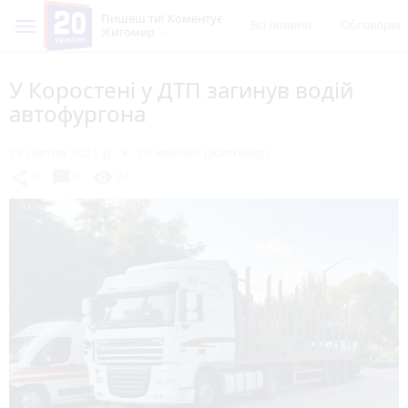
Пишеш ти! Коментує
Всі новини
Обговорен
Житомир
У Коростені у ДТП загинув водій
автофургона
29 липня 2021 р.
20 хвилин (Житомир)
chat_bubble
share
visibility
0
0
34