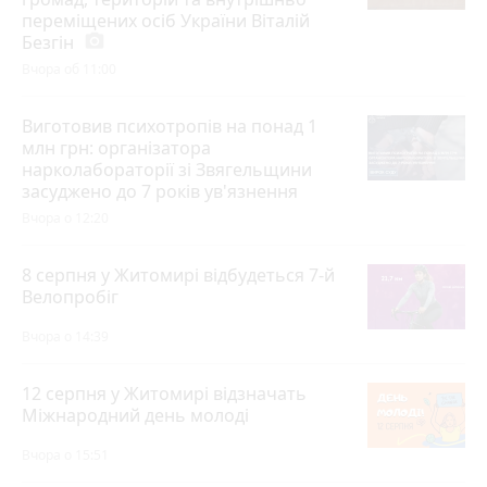
переміщених осіб України Віталій
Безгін
photo_camera
Вчора об 11:00
Виготовив психотропів на понад 1
млн грн: організатора
нарколабораторії зі Звягельщини
засуджено до 7 років ув'язнення
Вчора о 12:20
8 серпня у Житомирі відбудеться 7-й
Велопробіг
Вчора о 14:39
12 серпня у Житомирі відзначать
Міжнародний день молоді
Вчора о 15:51