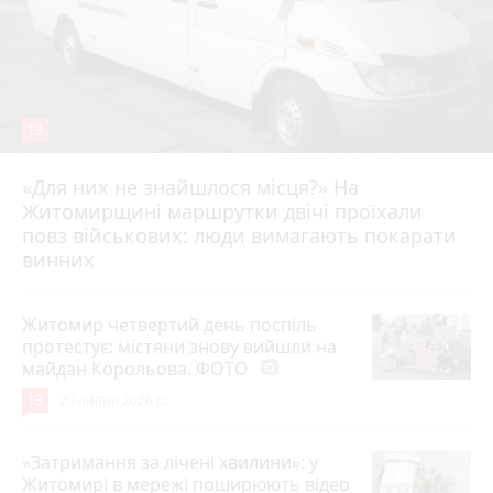
19
«Для них не знайшлося місця?» На
Житомирщині маршрутки двічі проїхали
17 липня 2026 р.
повз військових: люди вимагають покарати
винних
Житомир четвертий день поспіль
протестує: містяни знову вийшли на
майдан Корольова. ФОТО
photo_camera
13
20 липня 2026 р.
«Затримання за лічені хвилини»: у
Житомирі в мережі поширюють відео