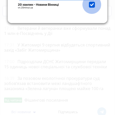
COVID-19
Житомир і житомиряни
17:54
Ветерани й ветеранки вже сформували понад
1 млн е-Посвідчень у Дії
17:31
У Житомирі 9 серпня відбудеться спортивний
захід «Забіг Житомирщина»
17:00
Підрозділам ДСНС Житомирщини передали
15 одиниць нової спеціальної та службової техніки
16:39
За позовом екологічної прокуратури суд
зобов’язав встановити межі ландшафтного
заказника «Зелена лагуна» площею майже 100 га
Фішингові посилання
Від читача
Всі новини
Підпишись