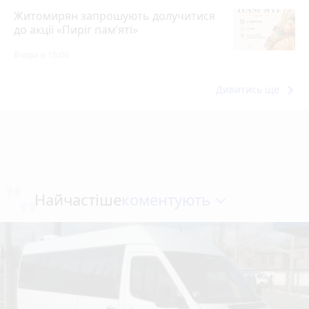
Житомирян запрошують долучитися
до акції «Пиріг пам’яті»
Вчора о 15:00
keyboard_arrow_right
Дивитись ще
коментують
Найчастіше