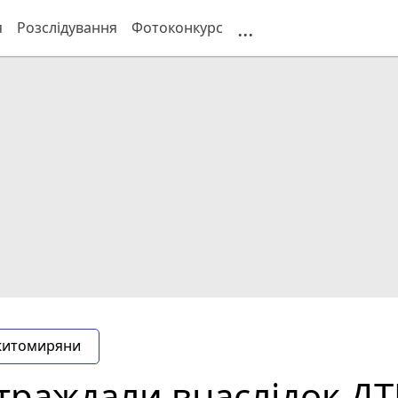
...
я
Розслідування
Фотоконкурс
житомиряни
траждали внаслідок ДТ