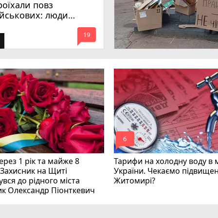
роїхали повз
ійськових: люди
имагають покарати
mode_comment
инних
19
mode_comment
6
рез 1 рік та майже 8
Тарифи на холодну воду в 
 Захисник на Щиті
України. Чекаємо підвищен
вся до рідного міста
Житомирі?
ик Олександр Піонткевич