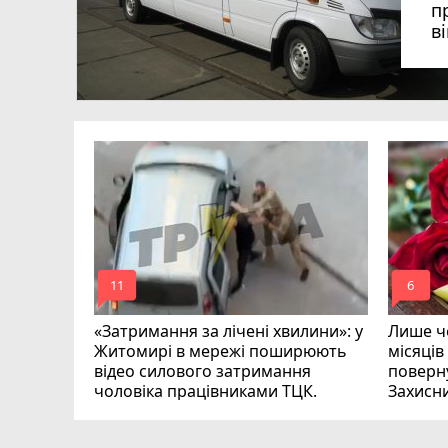
п
в
в
в
ий зник
и
mode_comment
mode_comment
11
6
«Затримання за лічені хвилини»: у
Лише че
Житомирі в мережі поширюють
місяців
відео силового затримання
поверну
чоловіка працівниками ТЦК.
Захисн
ВІДЕО
play_circle_filled