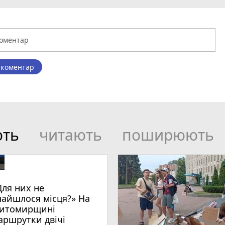
 коментар
ють
читають
поширюють
Для них не
найшлося місця?» На
итомирщині
аршрутки двічі