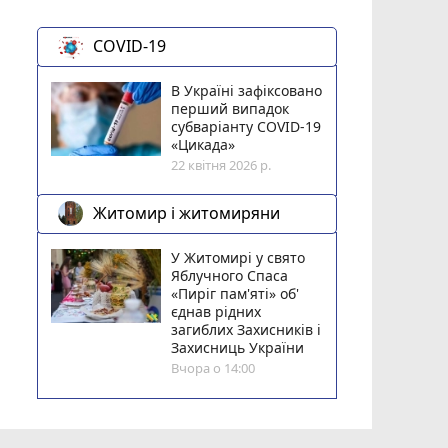
COVID-19
В Україні зафіксовано
перший випадок
субваріанту COVID-19
«Цикада»
22 квітня 2026 р.
Житомир і житомиряни
У Житомирі у свято
Яблучного Спаса
«Пиріг пам'яті» об'
єднав рідних
загиблих Захисників і
Захисниць України
Вчора о 14:00