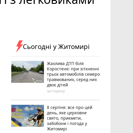
Сьогодні у Житомирі
Жахлива ДТП біля
Коростеня: при зіткненні
трьох автомобілів семеро
травмованих, серед них
двоє дітей
за годину
8 серпня: все про цей
день, яке церковне
свято, прикмети,
забобони і погода у
Житомирі