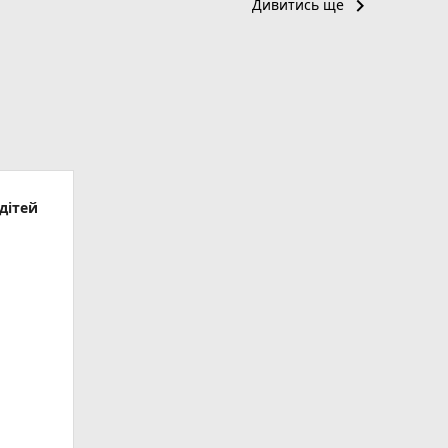
keyboard_arrow_right
Дивитись ще
дітей