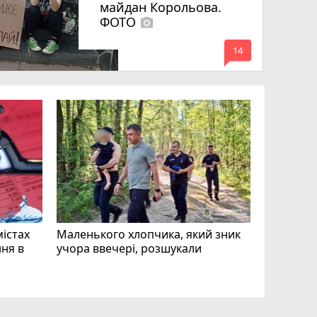
майдан Корольова.
ФОТО
photo_camera
mode_comment
14
«Затриман
Житомир
відео си
чоловіка
ВІДЕО
play_circle_filled
mode_comment
11
містах
Маленького хлопчика, який зник
ня в
учора ввечері, розшукали