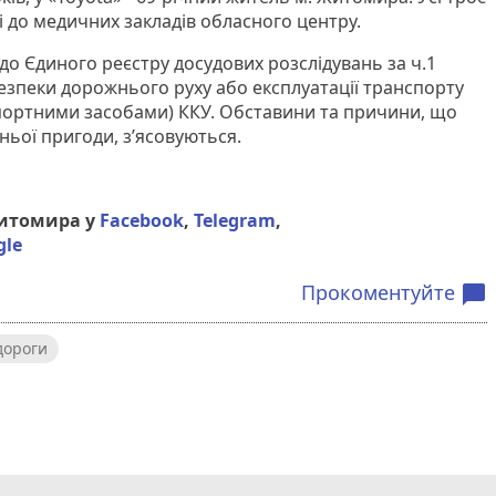
і до медичних закладів обласного центру.
і до Єдиного реєстру досудових розслідувань за ч.1
езпеки дорожнього руху або експлуатації транспорту
портними засобами) ККУ. Обставини та причини, що
ньої пригоди, з’ясовуються.
Житомира у
Facebook
,
Telegram
,
gle
Прокоментуйте
chat_bubble
дороги