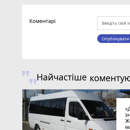
Коментарі
Опублікувати
Найчастіше
коменту
«
з
Ж
м