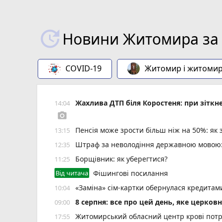
Новини Житомира за 
COVID-19
Житомир і житоми
Жахлива ДТП біля Коростеня: при зіткн
14:04
photo_camera
Пенсія може зрости більш ніж на 50%: як
13:15
Штраф за неволодіння державною мовою: 
12:35
Борщівник: як уберегтися?
11:25
Від читача
Фішингові посилання
«Заміна» сім-картки обернулася кредита
10:04
8 серпня: все про цей день, яке церков
09:00
Житомирський обласний центр крові потр
17:55