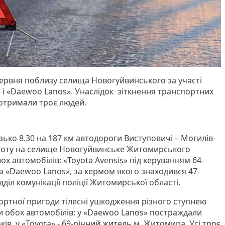
червня поблизу селища Новогуйвинського за участі
» і «Daewoo Lanos». Унаслідок зіткнення транспортних
 отримали троє людей.
ько 8.30 на 187 км автодороги Виступовичі – Могилів-
роту на селище Новогуйвинське Житомирського
ох автомобілів: «Toyota Avensis» під керуванням 64-
 «Daewoo Lanos», за кермом якого знаходився 47-
дділ комунікації поліції Житомирської області.
ртної пригоди тілесні ушкодження різного ступнею
 обох автомобілів: у «Daewoo Lanos» постраждали
оків, у «Toyota» - 69-річний житель м. Житомира. Усі троє