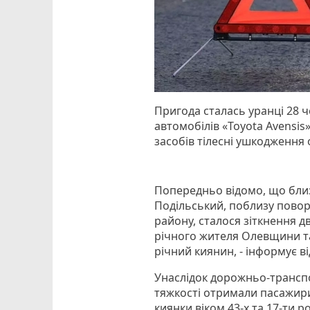
Пригода сталась уранці 28 
автомобілів «Toyota Avensis
засобів тілесні ушкодження
Попередньо відомо, що близ
Подільський, поблизу пово
району, сталося зіткнення дв
річного жителя Олевщини та
річний киянин, - інформує ві
Унаслідок дорожньо-транспо
тяжкості отримали пасажири
киянки віком 43-х та 17-ти р