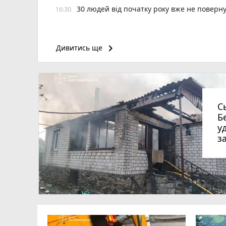
30 людей від початку року вже не повер
16:30
keyboard_arrow_right
Дивитись ще
С
Б
у
з