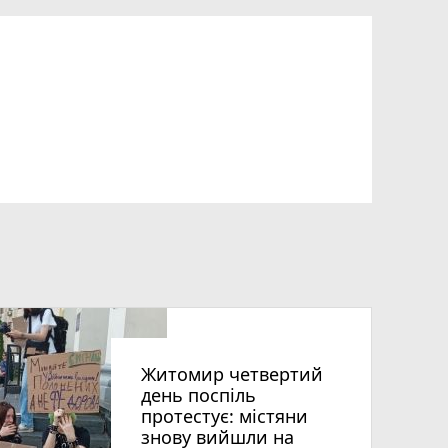
Житомир четвертий
день поспіль
протестує: містяни
знову вийшли на