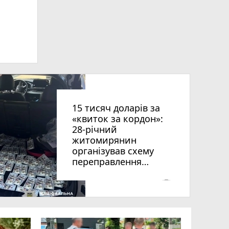
15 тисяч доларів за
«квиток за кордон»:
28-річний
житомирянин
організував схему
переправлення
чоловіків призовного
віку за межі країни
photo_camera