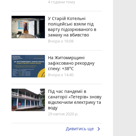
4 години тому
У Старій Котельні
поліцейські взяли під
варту підозрюваного в
замаху на вбивство
Вчора о 16:08
Н️а Житомирщині
зафіксовано рекордну
спеку: +38°C
Вчора о 14:40
Під час пандемії в
санаторії «Тетерів» знову
відключили електрику та
воду
29 квітня 2020 р.
keyboard_arrow_right
Дивитись ще