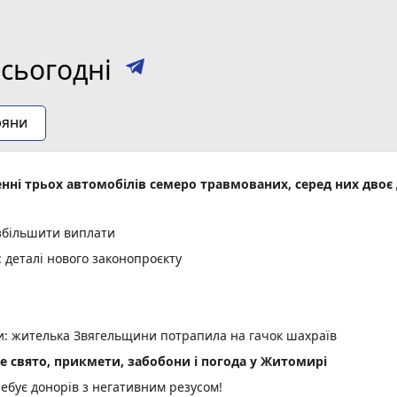
сьогодні
ряни
енні трьох автомобілів семеро травмованих, серед них двоє 
 збільшити виплати
деталі нового законопроєкту
ми: жителька Звягельщини потрапила на гачок шахраїв
не свято, прикмети, забобони і погода у Житомирі
ебує донорів з негативним резусом!