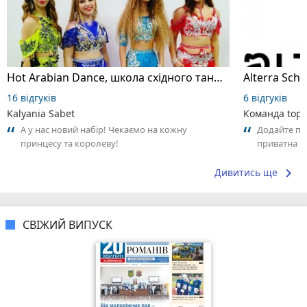
Hot Arabian Dance, школа східного танцю
16 відгуків
6 відгуків
Kalyania Sabet
Команда top2
А у нас новий набір! Чекаємо на кожну
Додайте пер
принцесу та королеву!
приватна ш
досвідом – 
keyboard_arrow_right
Дивитись ще
СВІЖИЙ ВИПУСК