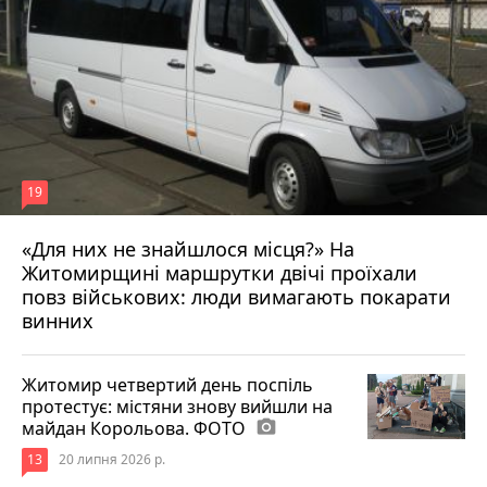
19
«Для них не знайшлося місця?» На
Житомирщині маршрутки двічі проїхали
17 липня 2026 р.
повз військових: люди вимагають покарати
винних
Житомир четвертий день поспіль
протестує: містяни знову вийшли на
майдан Корольова. ФОТО
photo_camera
13
20 липня 2026 р.