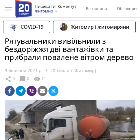
Пишеш ти! Коментує
Всі новини
Обговорен
Житомир
COVID-19
Житомир і житомиряни
Рятувальники вивільнили з
бездоріжжя дві вантажівки та
прибрали повалене вітром дерево
9 березня 2021 р.
20 хвилин (Житомир)
chat_bubble
share
visibility
0
0
12