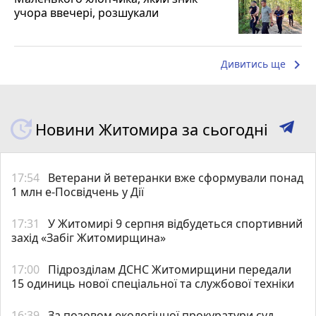
учора ввечері, розшукали
keyboard_arrow_right
Дивитись ще
Новини Житомира за сьогодні
17:54
Ветерани й ветеранки вже сформували понад
1 млн е-Посвідчень у Дії
17:31
У Житомирі 9 серпня відбудеться спортивний
захід «Забіг Житомирщина»
17:00
Підрозділам ДСНС Житомирщини передали
15 одиниць нової спеціальної та службової техніки
16:39
За позовом екологічної прокуратури суд