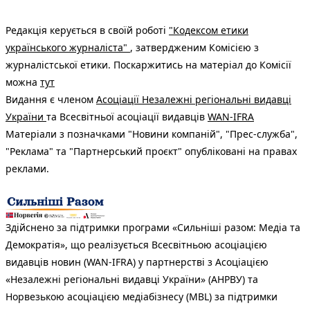
Редакція керується в своїй роботі
"Кодексом етики
українського журналіста"
, затвердженим Комісією з
журналістської етики. Поскаржитись на матеріал до Комісії
можна
тут
Видання є членом
Асоціації Незалежні регіональні видавці
України
та Всесвітньої асоціації видавців
WAN-IFRA
Матеріали з позначками "Новини компаній", "Прес-служба",
"Реклама" та "Партнерський проєкт" опубліковані на правах
реклами.
Здійснено за підтримки програми «Сильніші разом: Медіа та
Демократія», що реалізується Всесвітньою асоціацією
видавців новин (WAN-IFRA) у партнерстві з Асоціацією
«Незалежні регіональні видавці України» (АНРВУ) та
Норвезькою асоціацією медіабізнесу (MBL) за підтримки