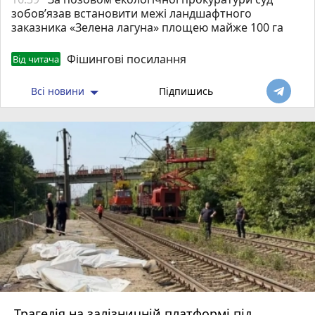
зобов’язав встановити межі ландшафтного
заказника «Зелена лагуна» площею майже 100 га
Фішингові посилання
Від читача
Всі новини
Підпишись
Трагедія на залізничній платформі під