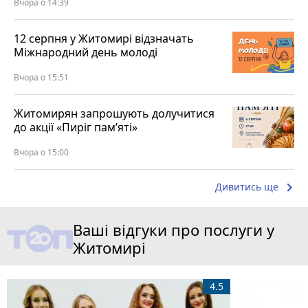
Вчора о 14:39
12 серпня у Житомирі відзначать
Міжнародний день молоді
Вчора о 15:51
Житомирян запрошують долучитися
до акції «Пиріг пам’яті»
Вчора о 15:00
keyboard_arrow_right
Дивитись ще
Ваші відгуки про послуги у
Житомирі
4.5