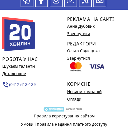
РЕКЛАМА НА САЙТІ
Анна Дубовик
Звернутися
РЕДАКТОРИ
Ольга Сідлецька
Звернутися
РОБОТА У НАС
Шукаєм таланти
Детальніше
КОРИСНЕ
phone_in_talk
(0412)418-189
Новини компаній
Огляди
Правила користування сайтом
Умови і правила надання платного доступу