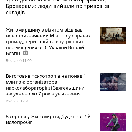
Броварами: люди вийшли по тривозі зі
складів
Житомирщину з візитом відвідав
новопризначений Міністр у справах
громад, територій та внутрішньо
переміщених осіб України Віталій
Безгін
photo_camera
Вчора об 11:00
Виготовив психотропів на понад 1
млн грн: організатора
нарколабораторії зі Звягельщини
засуджено до 7 років ув'язнення
Вчора о 12:20
8 серпня у Житомирі відбудеться 7-й
Велопробіг