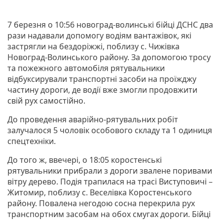
7 березня о 10:56 новоград-волинські бійці ДСНС два
рази надавали допомогу водіям вантажівок, які
застрягли на бездоріжжі, поблизу с. Чижівка
Новоград-Волинського району. За допомогою тросу
та пожежного автомобіля рятувальники
відбуксирували транспортні засоби на проїжджу
частину дороги, де водії вже змогли продовжити
свій рух самостійно.
До проведення аварійно-рятувальних робіт
залучалося 5 чоловік особового складу та 1 одиниця
спецтехніки.
До того ж, ввечері, о 18:05 коростенські
рятувальники прибрали з дороги звалене поривами
вітру дерево. Подія трапилася на трасі Виступовичі –
Житомир, поблизу с. Веселівка Коростенського
району. Повалена негодою сосна перекрила рух
транспортним засобам на обох смугах дороги. Бійці