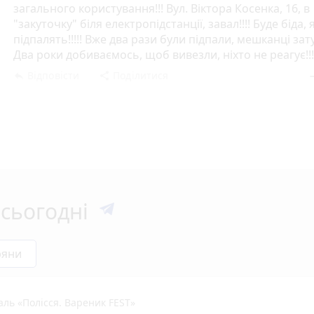
загального користування!!! Вул. Віктора Косенка, 16, в
"закуточку" біля електропідстанції, завал!!!! Буде біда,
підпалять!!!!! Вже два рази були підпали, мешканці за
Два роки добиваємось, щоб вивезли, ніхто не реагує!!!
Відповісти
Поділитися
reply
share
rem
сьогодні
ряни
ль «Полісся. Вареник FEST»