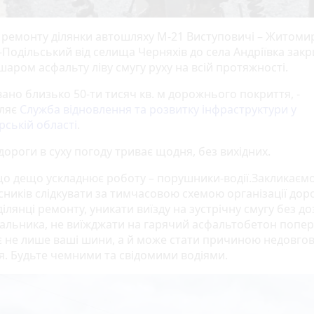
 ремонту ділянки автошляху М-21 Виступовичі – Житомир
-Подільський від селища Черняхів до села Андріївка зак
аром асфальту ліву смугу руху на всій протяжності.
ано близько 50-ти тисяч кв. м дорожнього покриття, -
ляє
Служба відновлення та розвитку інфраструктури у
ській області
.
ороги в суху погоду триває щодня, без вихідних.
що дещо ускладнює роботу – порушники-водії.Закликаєм
сників слідкувати за тимчасовою схемою організації до
ділянці ремонту, уникати виїзду на зустрічну смугу без д
альника, не виїжджати на гарячий асфальтобетон попер
ує не лише ваші шини, а й може стати причиною недовгов
я. Будьте чемними та свідомими водіями.