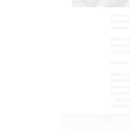
У межах
Могилів
нижнім ш
Влаштов
повідом
Житомир
Ремонт д
Єдине, 
автовла
руху на 
регулюв
– це пс
покритт