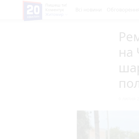
Пишеш ти!
Всі новини
Обговоренн
Коментує
Житомир
Рем
на
ша
пол
6 липня 2