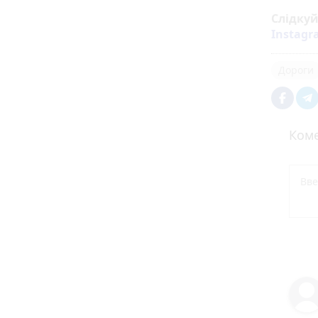
Слідку
Instag
Дороги
Коме