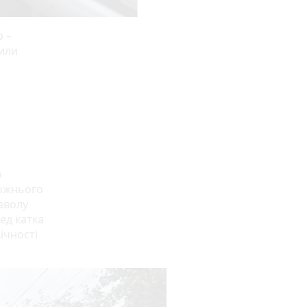
 –
рили
о
рожнього
озволу
ед катка
ічності