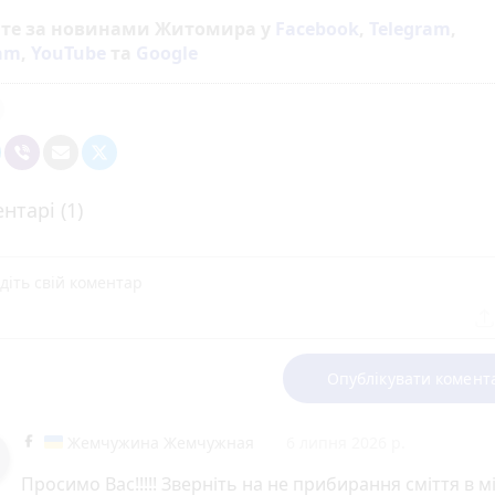
йте за новинами Житомира у
Facebook
,
Telegram
,
ram
,
YouTube
та
Google
нтарі (1)
Опублікувати комент
Жемчужина Жемчужная
6 липня 2026 р.
Просимо Вас!!!!! Зверніть на не прибирання сміття в м