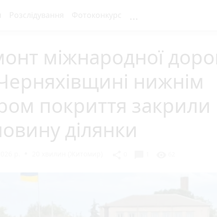
...
я
Розслідування
Фотоконкурс
онт міжнародної доро
 Черняхівщині нижнім
ром покриття закрили
овину ділянки
026 р.
20 хвилин (Житомир)
chat_bubble
share
visibility
0
1
62