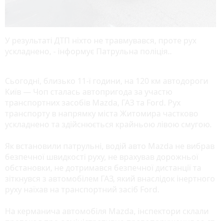
У результаті ДТП ніхто не травмувався, проте рух
ускладнено, - інформує Патрульна поліція..
Сьогодні, близько 11-ї години, на 120 км автодороги
Київ — Чоп сталась автопригода за участю
транспортних засобів Mazda, ГАЗ та Ford. Рух
транспорту в напрямку міста Житомира частково
ускладнено та здійснюється крайньою лівою смугою.
Як встановили патрульні, водій авто Mazda не вибрав
безпечної швидкості руху, не врахував дорожньої
обстановки, не дотримався безпечної дистанції та
зіткнувся з автомобілем ГАЗ, який внаслідок інертного
руху наїхав на транспортний засіб Ford.
На керманича автомобіля Mazda, інспектори склали