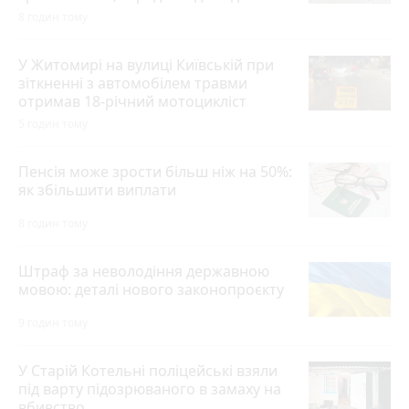
8 годин тому
У Житомирі на вулиці Київській при
зіткненні з автомобілем травми
отримав 18-річний мотоцикліст
5 годин тому
Пенсія може зрости більш ніж на 50%:
як збільшити виплати
8 годин тому
Штраф за неволодіння державною
мовою: деталі нового законопроєкту
9 годин тому
У Старій Котельні поліцейські взяли
під варту підозрюваного в замаху на
вбивство