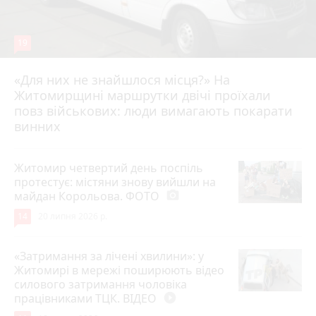
19
«Для них не знайшлося місця?» На
Житомирщині маршрутки двічі проїхали
17 липня 2026 р.
повз військових: люди вимагають покарати
винних
Житомир четвертий день поспіль
протестує: містяни знову вийшли на
майдан Корольова. ФОТО
photo_camera
14
20 липня 2026 р.
«Затримання за лічені хвилини»: у
Житомирі в мережі поширюють відео
силового затримання чоловіка
працівниками ТЦК. ВІДЕО
play_circle_filled