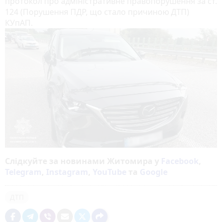
протокол про адміністративне правопорушення за ст.
124 (Порушення ПДР, що стало причиною ДТП)
КУпАП.
Слідкуйте за новинами Житомира у
Facebook
,
Telegram
,
Instagram
,
YouTube
та
Google
ДТП