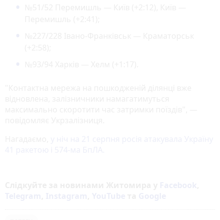
№51/52 Перемишль — Київ (+2:12), Київ —
Перемишль (+2:41);
№227/228 Івано-Франківськ — Краматорськ
(+2:58);
№93/94 Харків — Хелм (+1:17).
"Контактна мережа на пошкодженій ділянці вже
відновлена, залізничники намагатимуться
максимально скоротити час затримки поїздів", —
повідомляє Укрзалізниця.
Нагадаємо,
у ніч на 21 серпня росія атакувала Україну
41 ракетою і 574-ма БпЛА.
Слідкуйте за новинами Житомира у
Facebook
,
Telegram
,
Instagram
,
YouTube
та
Google