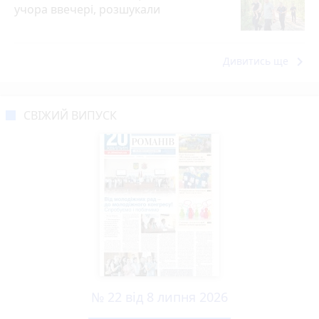
учора ввечері, розшукали
keyboard_arrow_right
Дивитись ще
СВІЖИЙ ВИПУСК
№ 22 від 8 липня 2026