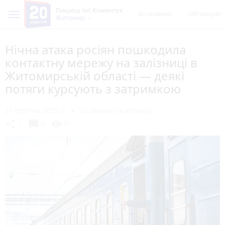
Пишеш ти! Коментує
Всі новини
Обговорен
Житомир
Нічна атака росіян пошкодила
контактну мережу на залізниці в
Житомирській області — деякі
потяги курсують з затримкою
21 серпня 2025 р.
20 хвилин (Житомир)
chat_bubble
share
visibility
1
0
95