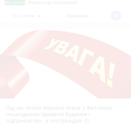
Фішингові посилання
Від читача
Всі новини
Підпишись
Під час нічної ворожої атаки у Житомирі
пошкоджено приватні будинки і
підприємство - є постраждалі
play_circle_filled