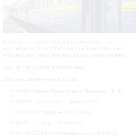
Внаслідок нічного обстрілу та пошкодження
контактної мережі в Житомирській області низка
поїздів наразі прямує із затримками понад годину.
Про це
повідомили
в Укрзалізниці.
Зокрема затримуються рейси:
№43/44 Івано-Франківськ — Черкаси (+3:18);
№49/50 Трускавець — Київ (+3:18);
№29/30 Ужгород — Київ (+2:58);
№7/8 Чернівці — Київ (+2:42);
№149/150 Івано-Франківськ — Київ (+2:42);