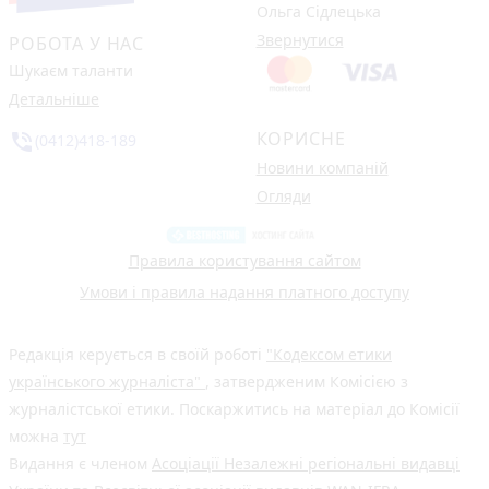
Ольга Сідлецька
Звернутися
РОБОТА У НАС
Шукаєм таланти
Детальніше
КОРИСНЕ
phone_in_talk
(0412)418-189
Новини компаній
Огляди
Правила користування сайтом
Умови і правила надання платного доступу
Редакція керується в своїй роботі
"Кодексом етики
українського журналіста"
, затвердженим Комісією з
журналістської етики. Поскаржитись на матеріал до Комісії
можна
тут
Видання є членом
Асоціації Незалежні регіональні видавці