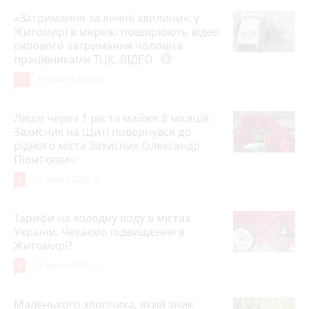
«Затримання за лічені хвилини»: у
Житомирі в мережі поширюють відео
силового затримання чоловіка
працівниками ТЦК. ВІДЕО
play_circle_filled
11
18 липня 2026 р.
Лише через 1 рік та майже 8 місяців
Захисник на Щиті повернувся до
рідного міста Захисник Олександр
Піонткевич
6
13 липня 2026 р.
Тарифи на холодну воду в містах
України. Чекаємо підвищення в
Житомирі?
6
14 липня 2026 р.
Маленького хлопчика, який зник