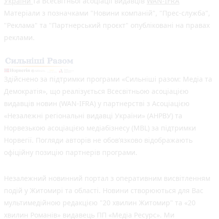
України
та Всесвітньої асоціації видавців
WAN-IFRA
Матеріали з позначками "Новини компаній", "Прес-служба",
"Реклама" та "Партнерський проєкт" опубліковані на правах
реклами.
Здійснено за підтримки програми «Сильніші разом: Медіа та
Демократія», що реалізується Всесвітньою асоціацією
видавців новин (WAN-IFRA) у партнерстві з Асоціацією
«Незалежні регіональні видавці України» (АНРВУ) та
Норвезькою асоціацією медіабізнесу (MBL) за підтримки
Норвегії. Погляди авторів не обов’язково відображають
офіційну позицію партнерів програми.
Незалежний новинний портал з оперативним висвітленням
подій у Житомирі та області. Новини створюються для Вас
мультимедійною редакцією "20 хвилин Житомир" та «20
хвилин Романів» видавець ПП «Медіа Ресурс». Ми