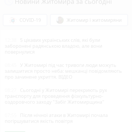
Новини Житомира за сьогодні
COVID-19
Житомир і житомиряни
12:38
5 цікавих українських слів, які були
заборонені радянською владою, але вони
повернулися
08:45
У Житомирі під час тривоги люди можуть
залишитися просто неба: мешканці повідомляють
про зачинене укриття. ВІДЕО
08:27
Сьогодні у Житомирі перекриють рух
транспорту для проведення фізкультурно-
оздоровчого заходу "Забіг Житомирщина"
07:55
Після нічної атаки в Житомирі почала
погіршуватися якість повітря