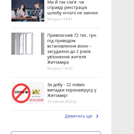
Ми й так сім'я: чи
справді реєстрація
шлюбу нічого не змінює
Вчора о 14:41
Привласнив 72 тис. грн
під приводом
встановлення вікон –
засуджено до 2 років
ув’язнення жителя
Житомира
Вчора о 14:20
За добу - 22 нових
випадки коронавірусу у
Житомирі
25 квітня 2020 р.
keyboard_arrow_right
Дивитись ще