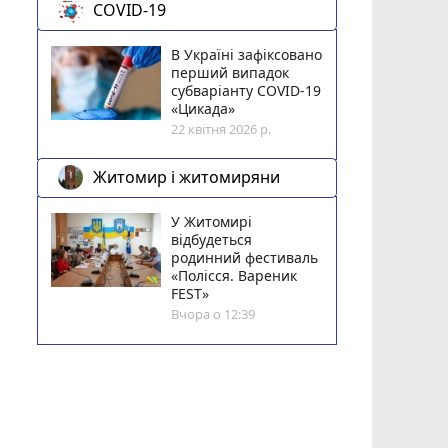
COVID-19
В Україні зафіксовано
перший випадок
субваріанту COVID-19
«Цикада»
22 квітня 2026 р.
Житомир і житомиряни
У Житомирі
відбудеться
родинний фестиваль
«Полісся. Вареник
FEST»
Вчора о 12:39