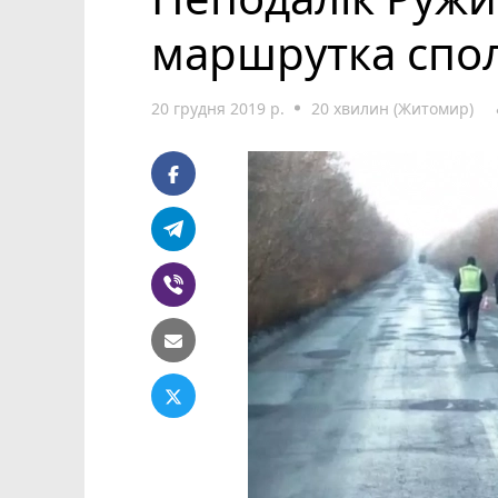
маршрутка спол
20 грудня 2019 р.
20 хвилин (Житомир)