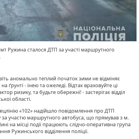
 смт Ружина сталося ДТП за участі маршрутного
.
навіть аномально теплий початок зими не відміняє
а ґрунті - інею та ожеледі. Відтак враховуйте ці
тор ризику, та будьте обережні! - застерігає відділ
ької області.
спецлінію «102» надійшло повідомлення про ДТП
 за участю маршрутного автобуса, що прямував з м.
 Нині на місці події працюють слідчо-оперативна група
ання Ружинського відділення поліції.