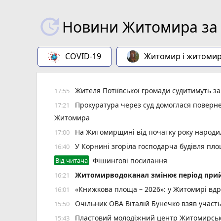
Новини Житомира за 
COVID-19
Житомир і житоми
Жителя Потіївської громади судитимуть з
17:55
Прокуратура через суд домоглася повернен
17:21
Житомира
На Житомирщині від початку року народил
17:00
У Корнині згоріла господарча будівля пло
16:40
Від читача
Фішингові посилання
Житомирводоканал змінює період прий
16:21
«Книжкова площа – 2026»: у Житомирі вдр
16:01
Очільник ОВА Віталій Бунечко взяв участ
15:50
Пластовий молодіжний центр Житомирської
15:43