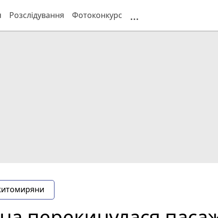
...
я
Розслідування
Фотоконкурс
житомиряни
на перекинулася паса