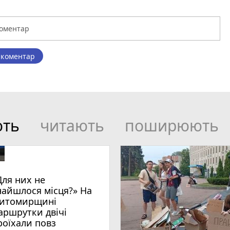
 коментар
ють
читають
поширюють
Для них не
найшлося місця?» На
итомирщині
аршрутки двічі
роїхали повз