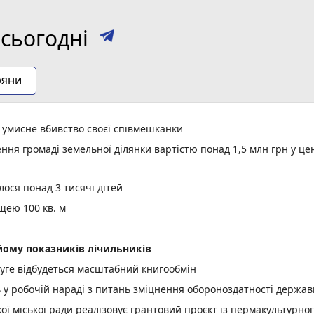
сьогодні
ряни
а умисне вбивство своєї співмешканки
ня громаді земельної ділянки вартістю понад 1,5 млн грн у це
ося понад 3 тисячі дітей
щею 100 кв. м
ому показників лічильників
уге відбудеться масштабний книгообмін
ь у робочій нараді з питань зміцнення обороноздатності держав
 міської ради реалізовує грантовий проєкт із пермакультурно