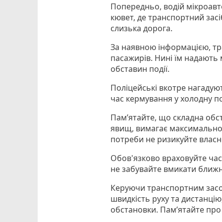
Попередньо, водій мікроавто
кювет, де транспортний зас
слизька дорога.
За наявною інформацією, тр
пасажирів. Нині їм надають
обставин події.
Поліцейські вкотре нагадую
час кермування у холодну по
Пам’ятайте, що складна обс
явищ, вимагає максимальної 
потреби не ризикуйте влас
Обов'язково враховуйте час
не забувайте вмикати ближн
Керуючи транспортним засо
швидкість руху та дистанці
обстановки. Пам’ятайте про