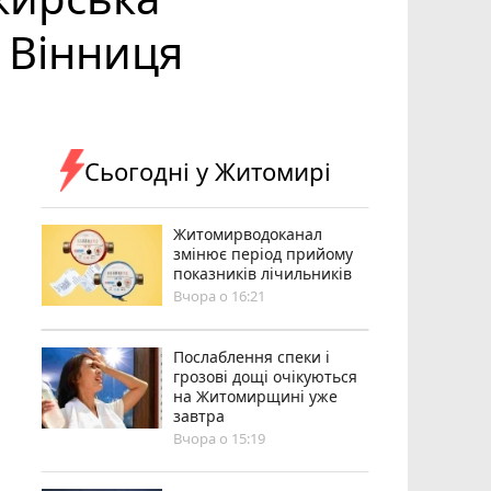
 Вінниця
Сьогодні у Житомирі
Житомирводоканал
змінює період прийому
показників лічильників
Вчора о 16:21
Послаблення спеки і
грозові дощі очікуються
на Житомирщині уже
завтра
Вчора о 15:19