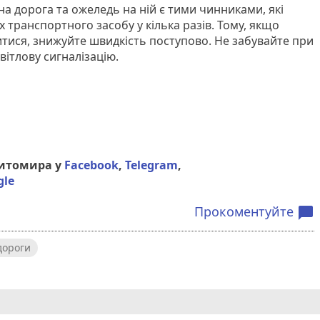
а дорога та ожеледь на ній є тими чинниками, які
транспортного засобу у кілька разів. Тому, якщо
итися, знижуйте швидкість поступово. Не забувайте при
вітлову сигналізацію.
Житомира у
Facebook
,
Telegram
,
gle
Прокоментуйте
chat_bubble
дороги