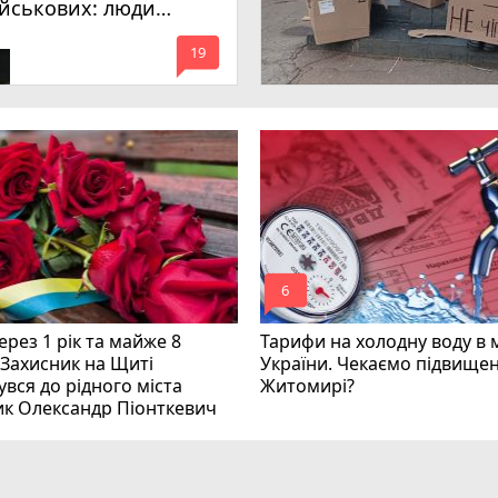
ійськових: люди
имагають покарати
mode_comment
инних
19
mode_comment
6
рез 1 рік та майже 8
Тарифи на холодну воду в 
 Захисник на Щиті
України. Чекаємо підвищен
вся до рідного міста
Житомирі?
ик Олександр Піонткевич