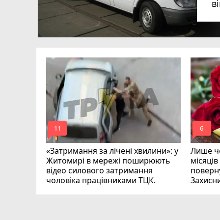
в
в
в
ий зник
и
mode_comment
mode_comment
11
6
«Затримання за лічені хвилини»: у
Лише че
Житомирі в мережі поширюють
місяців
відео силового затримання
поверну
чоловіка працівниками ТЦК.
Захисн
ВІДЕО
play_circle_filled