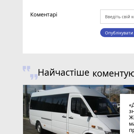
Коментарі
Опублікувати
Найчастіше
коменту
«
з
Ж
м
п