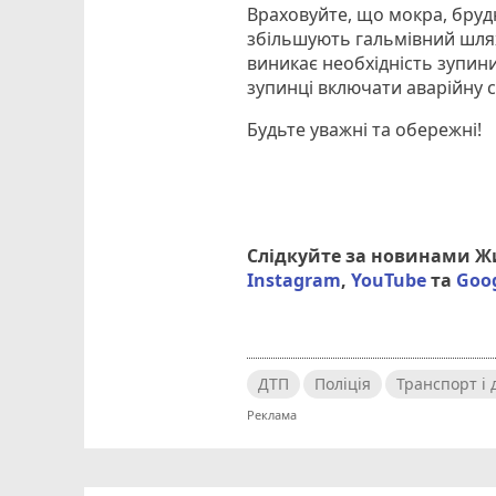
Враховуйте, що мокра, брудн
збільшують гальмівний шлях 
виникає необхідність зупин
зупинці включати аварійну с
Будьте уважні та обережні!
Слідкуйте за новинами 
Instagram
,
YouTube
та
Goo
ДТП
Поліція
Транспорт і 