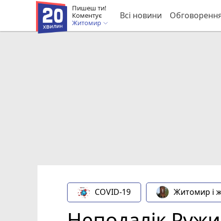
Пишеш ти!
Всі новини
Обговоренн
Коментує
Житомир
COVID-19
Житомир і 
Неподалік Ружи