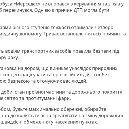
буса «Мерседес» не впорався з керуванням та з’їхав у
іб перекинувся. Однією з причин ДТП могла бути
авми різного ступеню тяжкості отримали четверо
 медичну допомогу. Триває встановлення всіх причин та
ть водіям транспортних засобів правила безпеки під
ру року.
тановка на дорозі, що виникає унаслідок природних
концентрації уваги та професійних дій, тож без
ною безпекою та оточуючих вас людей.
 доби, стан проїзної частини та дорожнього покриття,
є світло та протитуманні фари.
бом, будьте максимально обережні, обирайте
ю, що дозволять вчасно зреагувати на зміну дорожньої
 швидкісні обмеження у населених пунктах.