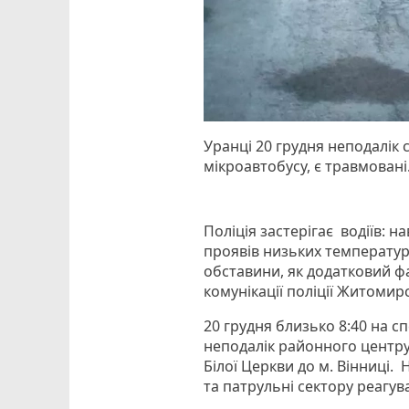
Уранці 20 грудня неподалік
мікроавтобусу, є травмовані
Поліція застерігає водіїв: 
проявів низьких температур н
обставини, як додатковий фак
комунікації поліції Житомирс
20 грудня близько 8:40 на 
неподалік районного центру
Білої Церкви до м. Вінниці.
та патрульні сектору реагув