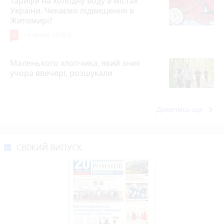
Тарифи на холодну воду в містах
України. Чекаємо підвищення в
Житомирі?
6
14 липня 2026 р.
Маленького хлопчика, який зник
учора ввечері, розшукали
keyboard_arrow_right
Дивитись ще
СВІЖИЙ ВИПУСК