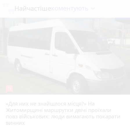
коментують
Найчастіше
19
«Для них не знайшлося місця?» На
Житомирщині маршрутки двічі проїхали
17 липня 2026 р.
повз військових: люди вимагають покарати
винних