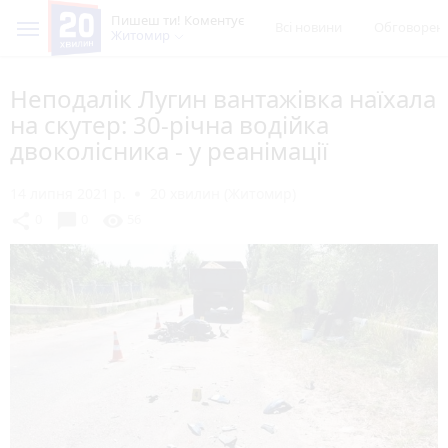
Пишеш ти! Коментує
Всі новини
Обговорен
Житомир
Неподалік Лугин вантажівка наїхала
на скутер: 30-річна водійка
двоколісника - у реанімації
14 липня 2021 р.
20 хвилин (Житомир)
chat_bubble
share
visibility
0
0
56