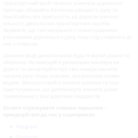
транспортний засіб і вчасно уникнути дорожньої
пригоди, обирайте безпечну швидкість руху та
пам’ятайте про присутність на дорогах значної
кількості двоколісних транспортних засобів.
Зауважте, що такі керманичі є повноправними
учасниками дорожнього руху, тому слід ставитися до
них з повагою.
Шановні водії двоколісників! Будьте вкрай уважні та
обережні. Не виконуйте ризиковані маневри на
дорозі та сигналізуйте про свої наміри змінити
напрям руху тощо знаками, зрозумілими іншим
водіям. Використовуйте захисні шоломи та інші
пристосування, що допоможуть знизити ризик
травмування у разі дорожніх інцидентів.
Хочете отримувати новини першими –
приєднуйтеся до нас у соцмережах
Telegram
Facebook