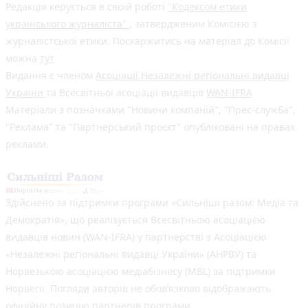
Редакція керується в своїй роботі
"Кодексом етики
українського журналіста"
, затвердженим Комісією з
журналістської етики. Поскаржитись на матеріал до Комісії
можна
тут
Видання є членом
Асоціації Незалежні регіональні видавці
України
та Всесвітньої асоціації видавців
WAN-IFRA
Матеріали з позначками "Новини компаній", "Прес-служба",
"Реклама" та "Партнерський проєкт" опубліковані на правах
реклами.
Здійснено за підтримки програми «Сильніші разом: Медіа та
Демократія», що реалізується Всесвітньою асоціацією
видавців новин (WAN-IFRA) у партнерстві з Асоціацією
«Незалежні регіональні видавці України» (АНРВУ) та
Норвезькою асоціацією медіабізнесу (MBL) за підтримки
Норвегії. Погляди авторів не обов’язково відображають
офіційну позицію партнерів програми.