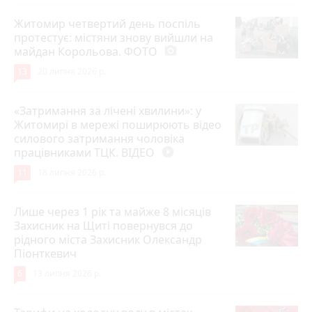
Житомир четвертий день поспіль
протестує: містяни знову вийшли на
майдан Корольова. ФОТО
photo_camera
13
20 липня 2026 р.
«Затримання за лічені хвилини»: у
Житомирі в мережі поширюють відео
силового затримання чоловіка
працівниками ТЦК. ВІДЕО
play_circle_filled
11
18 липня 2026 р.
Лише через 1 рік та майже 8 місяців
Захисник на Щиті повернувся до
рідного міста Захисник Олександр
Піонткевич
6
13 липня 2026 р.