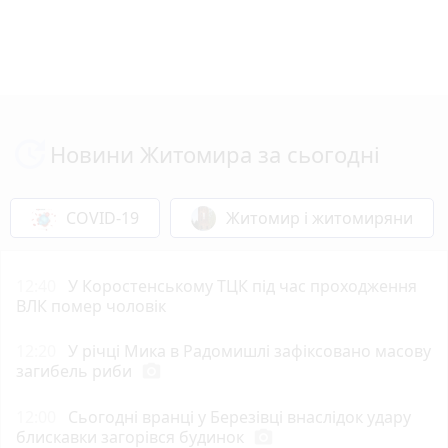
Новини Житомира за сьогодні
COVID-19
Житомир і житомиряни
12:40
У Коростенському ТЦК під час проходження
ВЛК помер чоловік
12:20
У річці Мика в Радомишлі зафіксовано масову
загибель риби
photo_camera
12:00
Сьогодні вранці у Березівці внаслідок удару
блискавки загорівся будинок
photo_camera