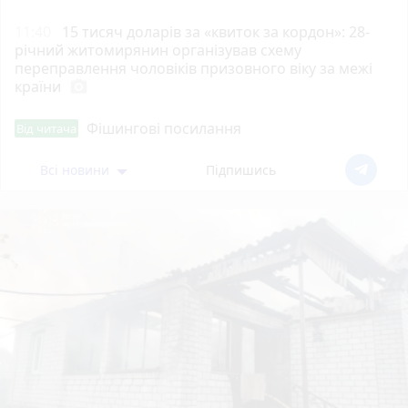
11:40
15 тисяч доларів за «квиток за кордон»: 28-
річний житомирянин організував схему
переправлення чоловіків призовного віку за межі
країни
photo_camera
Фішингові посилання
Від читача
Всі новини
Підпишись