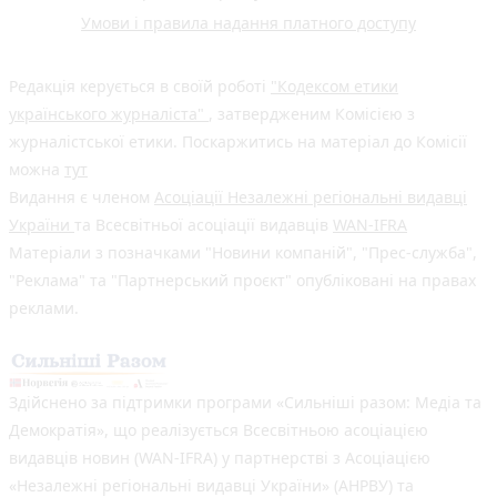
Умови і правила надання платного доступу
Редакція керується в своїй роботі
"Кодексом етики
українського журналіста"
, затвердженим Комісією з
журналістської етики. Поскаржитись на матеріал до Комісії
можна
тут
Видання є членом
Асоціації Незалежні регіональні видавці
України
та Всесвітньої асоціації видавців
WAN-IFRA
Матеріали з позначками "Новини компаній", "Прес-служба",
"Реклама" та "Партнерський проєкт" опубліковані на правах
реклами.
Здійснено за підтримки програми «Сильніші разом: Медіа та
Демократія», що реалізується Всесвітньою асоціацією
видавців новин (WAN-IFRA) у партнерстві з Асоціацією
«Незалежні регіональні видавці України» (АНРВУ) та