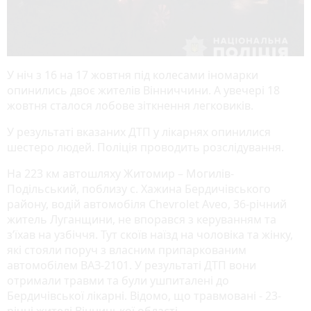
У ніч з 16 на 17 жовтня під колесами іномарки
опинились двоє жителів Вінниччини. А увечері 18
жовтня сталося лобове зіткнення легковиків.
У результаті вказаних ДТП у лікарнях опинилися
шестеро людей. Поліція проводить розслідування.
На 223 км автошляху Житомир – Могилів-
Подільський, поблизу с. Хажина Бердичівського
району, водій автомобіля Chevrolet Aveo, 36-річний
житель Луганщини, не впорався з керуванням та
з’їхав на узбіччя. Тут скоїв наїзд на чоловіка та жінку,
які стояли поруч з власним припаркованим
автомобілем ВАЗ-2101. У результаті ДТП вони
отримали травми та були ушпиталені до
Бердичівської лікарні. Відомо, що травмовані - 23-
річні жителі Вінницької області.