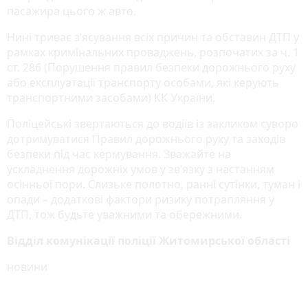
пасажира цього ж авто.
Нині триває з’ясування всіх причин та обставин ДТП у
рамках кримінальних проваджень, розпочатих за ч. 1
ст. 286 (Порушення правил безпеки дорожнього руху
або експлуатації транспорту особами, які керують
транспортними засобами) КК України.
Поліцейські звертаються до водіїв із закликом суворо
дотримуватися Правил дорожнього руху та заходів
безпеки під час кермування. Зважайте на
ускладнення дорожніх умов у зв’язку з настанням
осінньої пори. Слизьке полотно, ранні сутінки, туман і
опади – додаткові фактори ризику потрапляння у
ДТП, тож будьте уважними та обережними.
Відділ комунікації поліції Житомирської області
новини