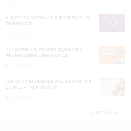
Вчора о 12:20
8 серпня у Житомирі відбудеться 7-й
Велопробіг
Вчора о 14:39
12 серпня у Житомирі відзначать
Міжнародний день молоді
Вчора о 15:51
Житомирян запрошують долучитися
до акції «Пиріг пам’яті»
Вчора о 15:00
keyboard_arrow_right
Дивитись ще