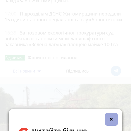
захід «Забіг Житомирщина»
17:00
Підрозділам ДСНС Житомирщини передали
15 одиниць нової спеціальної та службової техніки
16:39
За позовом екологічної прокуратури суд
зобов’язав встановити межі ландшафтного
заказника «Зелена лагуна» площею майже 100 га
Фішингові посилання
Від читача
Всі новини
Підпишись
×
Читайте більше