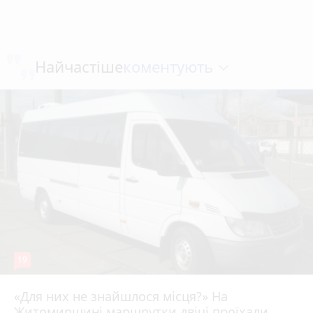
коментують
Найчастіше
19
«Для них не знайшлося місця?» На
Житомирщині маршрутки двічі проїхали
17 липня 2026 р.