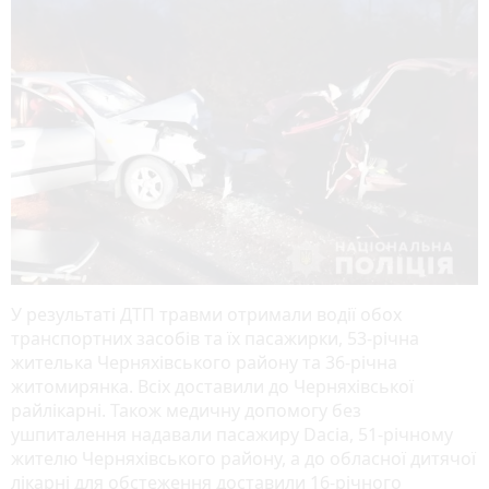
У результаті ДТП травми отримали водії обох
транспортних засобів та їх пасажирки, 53-річна
жителька Черняхівського району та 36-річна
житомирянка. Всіх доставили до Черняхівської
райлікарні. Також медичну допомогу без
ушпиталення надавали пасажиру Dacia, 51-річному
жителю Черняхівського району, а до обласної дитячої
лікарні для обстеження доставили 16-річного