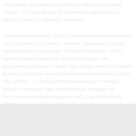
Норвезькою асоціацією медіабізнесу (MBL) за підтримки
Норвегії. Погляди авторів не обов’язково відображають
офіційну позицію партнерів програми.
Незалежний новинний портал з оперативним висвітленням
подій у Житомирі та області. Новини створюються для Вас
мультимедійною редакцією "20 хвилин Житомир" та «20
хвилин Романів» видавець ПП «Медіа Ресурс». Ми
висвітлюємо важливі та цікаві події, людей, життя Житомира.
Редакція запрошує читачів додавати власні новини в розділ
"Від читачів". Усі авторські права належать ПП «Медіа
Ресурс» і захищені. Будь-яка публiкацiя, передрук чи
наступне поширення матеріалів сайту у друкованих або
електронних засобах масової інформації можлива не більше
50% обсягу та з обов'язковим посиланням на джерело.
©2017-2025 20minut.ua
Cуб'єкт у сфері онлайн-медіа;