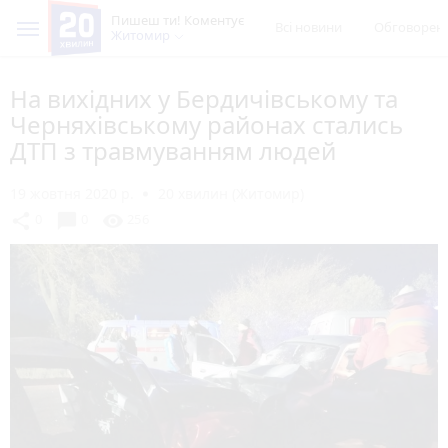
Пишеш ти! Коментує
Всі новини
Обговорен
Житомир
На вихідних у Бердичівському та
Черняхівському районах стались
ДТП з травмуванням людей
19 жовтня 2020 р.
20 хвилин (Житомир)
chat_bubble
share
visibility
0
0
256