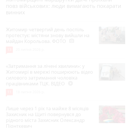
повз військових: люди вимагають покарати
винних
Житомир четвертий день поспіль
протестує: містяни знову вийшли на
майдан Корольова. ФОТО
photo_camera
13
20 липня 2026 р.
«Затримання за лічені хвилини»: у
Житомирі в мережі поширюють відео
силового затримання чоловіка
працівниками ТЦК. ВІДЕО
play_circle_filled
11
18 липня 2026 р.
Лише через 1 рік та майже 8 місяців
Захисник на Щиті повернувся до
рідного міста Захисник Олександр
Піонткевич