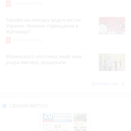
6
13 липня 2026 р.
Тарифи на холодну воду в містах
України. Чекаємо підвищення в
Житомирі?
6
14 липня 2026 р.
Маленького хлопчика, який зник
учора ввечері, розшукали
keyboard_arrow_right
Дивитись ще
СВІЖИЙ ВИПУСК