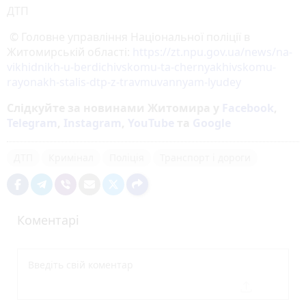
ДТП
© Головне управління Національної поліції в
Житомирській області:
https://zt.npu.gov.ua/news/na-
vikhidnikh-u-berdichivskomu-ta-chernyakhivskomu-
rayonakh-stalis-dtp-z-travmuvannyam-lyudey
Слідкуйте за новинами Житомира у
Facebook
,
Telegram
,
Instagram
,
YouTube
та
Google
ДТП
Кримінал
Поліція
Транспорт і дороги
Коментарі