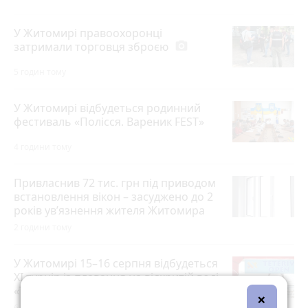
У Житомирі правоохоронці
затримали торговця зброєю
photo_camera
5 годин тому
У Житомирі відбудеться родинний
фестиваль «Полісся. Вареник FEST»
4 години тому
Привласнив 72 тис. грн під приводом
встановлення вікон – засуджено до 2
років ув’язнення жителя Житомира
2 години тому
У Житомирі 15–16 серпня відбудеться
XI турнір із плавання на відкритій воді
«TETERIV OPEN»
×
6 годин тому