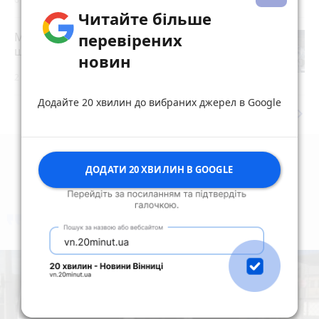
Читайте більше
Ми й так сім'я: чи справді реєстрація
перевірених
шлюбу нічого не змінює
новин
2 години тому
Додайте 20 хвилин до вибраних джерел в Google
keyboard_arrow_right
Дивитись ще
ДОДАТИ 20 ХВИЛИН В GOOGLE
коментують
Найчастіше