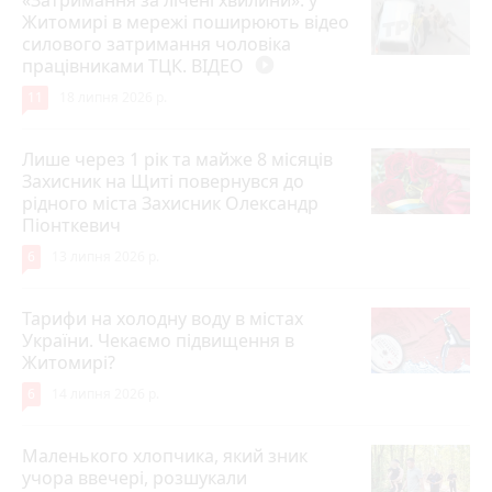
«Затримання за лічені хвилини»: у
Житомирі в мережі поширюють відео
силового затримання чоловіка
працівниками ТЦК. ВІДЕО
play_circle_filled
11
18 липня 2026 р.
Лише через 1 рік та майже 8 місяців
Захисник на Щиті повернувся до
рідного міста Захисник Олександр
Піонткевич
6
13 липня 2026 р.
Тарифи на холодну воду в містах
України. Чекаємо підвищення в
Житомирі?
6
14 липня 2026 р.
Маленького хлопчика, який зник
учора ввечері, розшукали