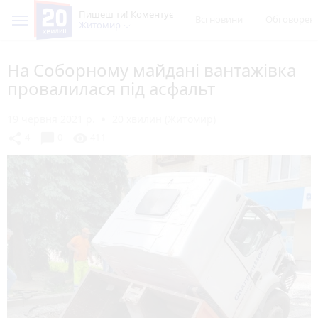
Пишеш ти! Коментує
Всі новини
Обговорен
Житомир
На Соборному майдані вантажівка
провалилася під асфальт
19 червня 2021 р.
20 хвилин (Житомир)
chat_bubble
share
visibility
4
0
411