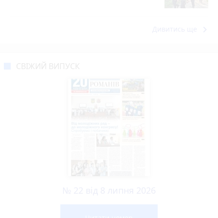
keyboard_arrow_right
Дивитись ще
СВІЖИЙ ВИПУСК
№ 22 від 8 липня 2026
Читати номер