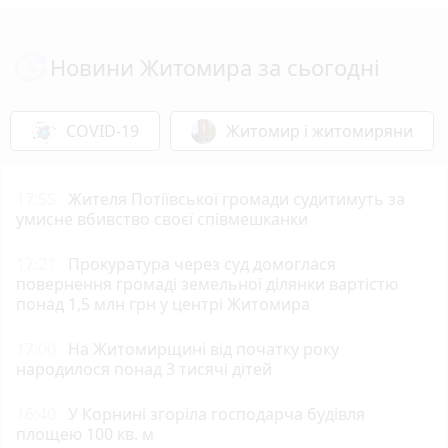
Новини Житомира за сьогодні
COVID-19
Житомир і житомиряни
17:55
Жителя Потіївської громади судитимуть за
умисне вбивство своєї співмешканки
17:21
Прокуратура через суд домоглася
повернення громаді земельної ділянки вартістю
понад 1,5 млн грн у центрі Житомира
17:00
На Житомирщині від початку року
народилося понад 3 тисячі дітей
16:40
У Корнині згоріла господарча будівля
площею 100 кв. м