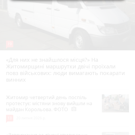
19
«Для них не знайшлося місця?» На
Житомирщині маршрутки двічі проїхали
17 липня 2026 р.
повз військових: люди вимагають покарати
винних
Житомир четвертий день поспіль
протестує: містяни знову вийшли на
майдан Корольова. ФОТО
photo_camera
13
20 липня 2026 р.