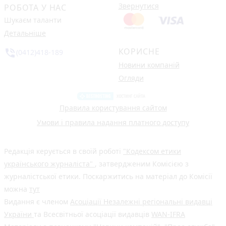
Звернутися
РОБОТА У НАС
Шукаєм таланти
Детальніше
КОРИСНЕ
phone_in_talk
(0412)418-189
Новини компаній
Огляди
Правила користування сайтом
Умови і правила надання платного доступу
Редакція керується в своїй роботі
"Кодексом етики
українського журналіста"
, затвердженим Комісією з
журналістської етики. Поскаржитись на матеріал до Комісії
можна
тут
Видання є членом
Асоціації Незалежні регіональні видавці
України
та Всесвітньої асоціації видавців
WAN-IFRA