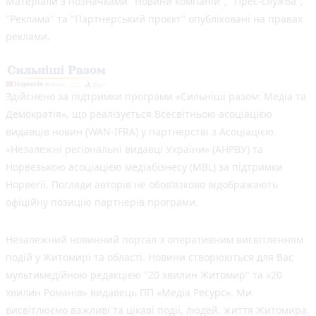
Матеріали з позначками "Новини компаній", "Прес-служба",
"Реклама" та "Партнерський проєкт" опубліковані на правах
реклами.
Здійснено за підтримки програми «Сильніші разом: Медіа та
Демократія», що реалізується Всесвітньою асоціацією
видавців новин (WAN-IFRA) у партнерстві з Асоціацією
«Незалежні регіональні видавці України» (АНРВУ) та
Норвезькою асоціацією медіабізнесу (MBL) за підтримки
Норвегії. Погляди авторів не обов’язково відображають
офіційну позицію партнерів програми.
Незалежний новинний портал з оперативним висвітленням
подій у Житомирі та області. Новини створюються для Вас
мультимедійною редакцією "20 хвилин Житомир" та «20
хвилин Романів» видавець ПП «Медіа Ресурс». Ми
висвітлюємо важливі та цікаві події, людей, життя Житомира.