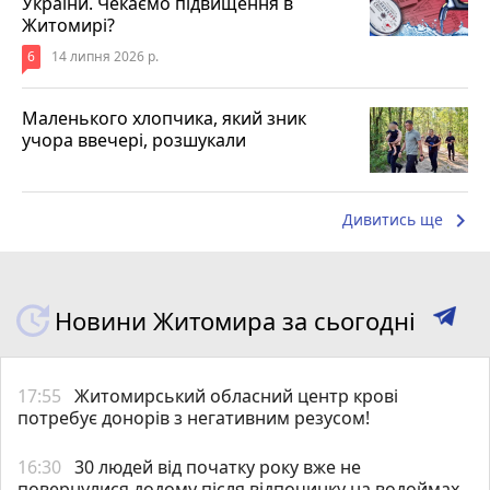
України. Чекаємо підвищення в
Житомирі?
6
14 липня 2026 р.
Маленького хлопчика, який зник
учора ввечері, розшукали
keyboard_arrow_right
Дивитись ще
Новини Житомира за сьогодні
17:55
Житомирський обласний центр крові
потребує донорів з негативним резусом!
16:30
30 людей від початку року вже не
повернулися додому після відпочинку на водоймах