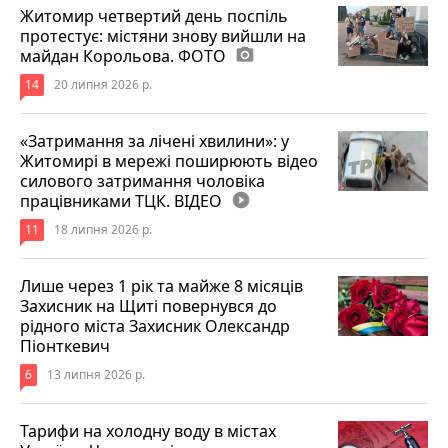
Житомир четвертий день поспіль
протестує: містяни знову вийшли на
майдан Корольова. ФОТО
photo_camera
14
20 липня 2026 р.
«Затримання за лічені хвилини»: у
Житомирі в мережі поширюють відео
силового затримання чоловіка
працівниками ТЦК. ВІДЕО
play_circle_filled
11
18 липня 2026 р.
Лише через 1 рік та майже 8 місяців
Захисник на Щиті повернувся до
рідного міста Захисник Олександр
Піонткевич
6
13 липня 2026 р.
Тарифи на холодну воду в містах