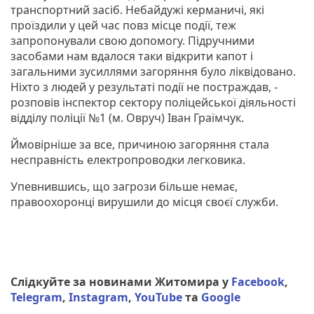
транспортний засіб. Небайдужі керманичі, які
проїздили у цей час повз місце події, теж
запропонували свою допомогу. Підручними
засобами нам вдалося таки відкрити капот і
загальними зусиллями загоряння було ліквідовано.
Ніхто з людей у результаті події не постраждав, -
розповів інспектор сектору поліцейської діяльності
відділу поліції №1 (м. Овруч) Іван Граїмчук.
Ймовірніше за все, причиною загоряння стала
несправність електропроводки легковика.
Упевнившись, що загрози більше немає,
правоохоронці вирушили до місця своєї служби.
Слідкуйте за новинами Житомира у
Facebook
,
Telegram
,
Instagram
,
YouTube
та
Google