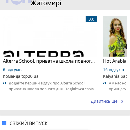
Житомирі
3.6
Alterra School, приватна школа повного дня
6 відгуків
16 відгуків
Команда top20.ua
Kalyania Sabe
Додайте перший відгук про Alterra School,
А у нас нов
приватна школа повного дня. Поділіться своїм
принцесу т
досвідом – що Вам сподобалось, а...
keyboard_arrow_right
Дивитись ще
СВІЖИЙ ВИПУСК