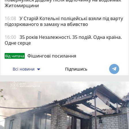
Житомирщини
16:08
У Старій Котельні поліцейські взяли під варту
підозрюваного в замаху на вбивство
16:00
35 років Незалежності. 35 подій. Одна країна.
Одне серце
Фішингові посилання
Від читача
Всі новини
Підпишись