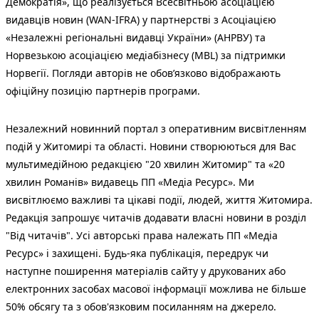
Демократія», що реалізується Всесвітньою асоціацією
видавців новин (WAN-IFRA) у партнерстві з Асоціацією
«Незалежні регіональні видавці України» (АНРВУ) та
Норвезькою асоціацією медіабізнесу (MBL) за підтримки
Норвегії. Погляди авторів не обов’язково відображають
офіційну позицію партнерів програми.
Незалежний новинний портал з оперативним висвітленням
подій у Житомирі та області. Новини створюються для Вас
мультимедійною редакцією "20 хвилин Житомир" та «20
хвилин Романів» видавець ПП «Медіа Ресурс». Ми
висвітлюємо важливі та цікаві події, людей, життя Житомира.
Редакція запрошує читачів додавати власні новини в розділ
"Від читачів". Усі авторські права належать ПП «Медіа
Ресурс» і захищені. Будь-яка публiкацiя, передрук чи
наступне поширення матеріалів сайту у друкованих або
електронних засобах масової інформації можлива не більше
50% обсягу та з обов'язковим посиланням на джерело.