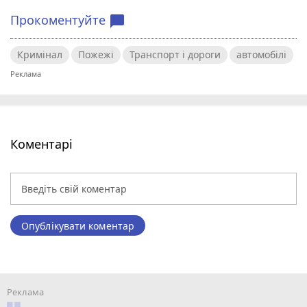
Прокоментуйте
chat_bubble
Кримінал
Пожежі
Транспорт і дороги
автомобілі
Коментарі
Опублікувати коментар