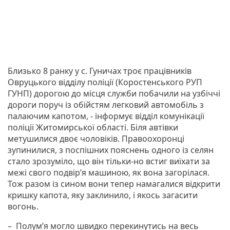
Близько 8 ранку у с. Гуничах троє працівників
Овруцького відділу поліції (Коростенського РУП
ГУНП) дорогою до місця служби побачили на узбіччі
дороги поруч із обійстям легковий автомобіль з
палаючим капотом, - інформує відділ комунікації
поліції Житомирської області. Біля автівки
метушилися двоє чоловіків. Правоохоронці
зупинилися, з поспішних пояснень одного із селян
стало зрозуміло, що він тільки-но встиг виїхати за
межі свого подвір’я машиною, як вона загорілася.
Тож разом із сином вони тепер намагалися відкрити
кришку капота, яку заклинило, і якось загасити
вогонь.
– Полум’я могло швидко перекинутись на весь