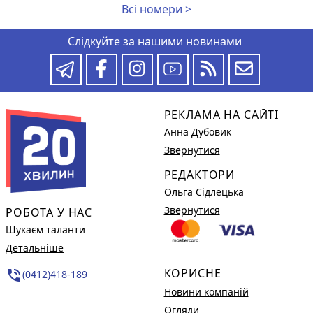
Всі номери >
Слідкуйте за нашими новинами
РЕКЛАМА НА САЙТІ
Анна Дубовик
Звернутися
РЕДАКТОРИ
Ольга Сідлецька
Звернутися
РОБОТА У НАС
Шукаєм таланти
Детальніше
КОРИСНЕ
phone_in_talk
(0412)418-189
Новини компаній
Огляди