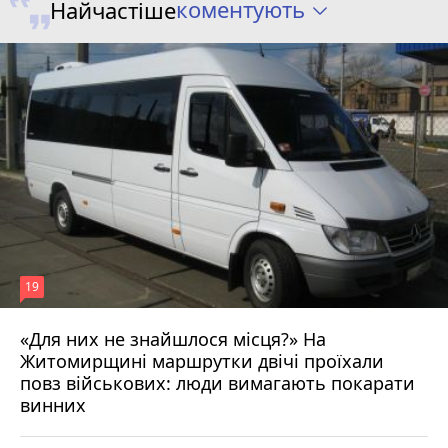
коментують
Найчастіше
19
«Для них не знайшлося місця?» На
Житомирщині маршрутки двічі проїхали
17 липня 2026 р.
повз військових: люди вимагають покарати
винних