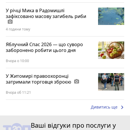
У річці Мика в Радомишлі
зафіксовано масову загибель риби
photo_camera
4 години тому
Яблучний Спас 2026 — що суворо
заборонено робити цього дня
Вчора о 10:00
У Житомирі правоохоронці
затримали торговця зброєю
photo_camera
Вчора об 11:21
keyboard_arrow_right
Дивитись ще
Ваші відгуки про послуги у