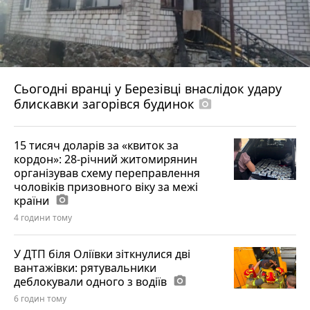
Сьогодні вранці у Березівці внаслідок удару
блискавки загорівся будинок
photo_camera
15 тисяч доларів за «квиток за
кордон»: 28-річний житомирянин
організував схему переправлення
чоловіків призовного віку за межі
країни
photo_camera
4 години тому
У ДТП біля Оліївки зіткнулися дві
вантажівки: рятувальники
деблокували одного з водіїв
photo_camera
6 годин тому