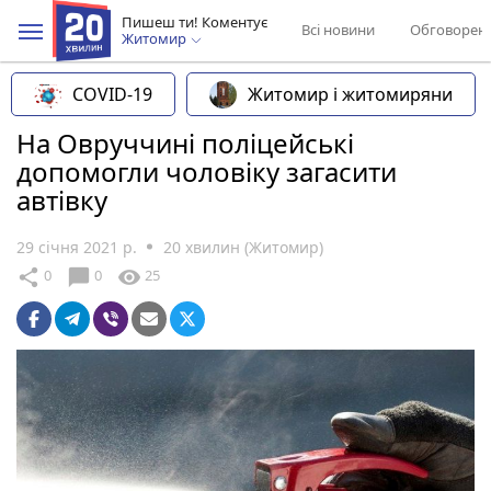
Пишеш ти! Коментує
Всі новини
Обговорен
Житомир
COVID-19
Житомир і житомиряни
На Овруччині поліцейські
допомогли чоловіку загасити
автівку
29 січня 2021 р.
20 хвилин (Житомир)
chat_bubble
share
visibility
0
0
25